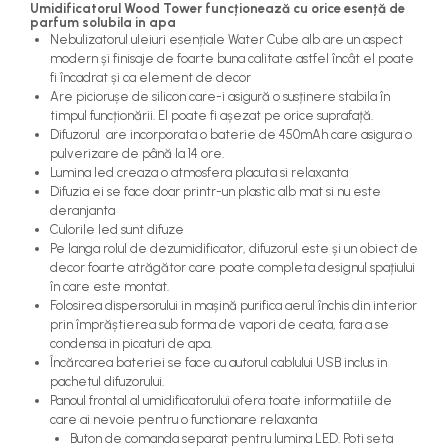
Umidificatorul Wood Tower funcționează cu orice esență de
parfum solubila in apa
Nebulizatorul uleiuri esențiale Water Cube alb are un aspect
modern și finisaje de foarte buna calitate astfel încât el poate
fi încadrat și ca element de decor
Are piciorușe de silicon care-i asigură o susținere stabila în
timpul funcționării. El poate fi așezat pe orice suprafață.
Difuzorul are incorporata o baterie de 450mAh care asigura o
pulverizare de până la 14 ore.
Lumina led creaza o atmosfera placuta si relaxanta
Difuzia ei se face doar printr-un plastic alb mat si nu este
deranjanta
Culorile led sunt difuze
Pe langa rolul de dezumidificator, difuzorul este și un obiect de
decor foarte atrăgător care poate completa designul spațiului
în care este montat.
Folosirea dispersorului in mașină purifica aerul închis din interior
prin împrăștierea sub forma de vapori de ceata, fara a se
condensa in picaturi de apa.
Încărcarea bateriei se face cu autorul cablului USB inclus in
pachetul difuzorului.
Panoul frontal al umidificatorului ofera toate informatiile de
care ai nevoie pentru o functionare relaxanta
Buton de comanda separat pentru lumina LED. Poti seta