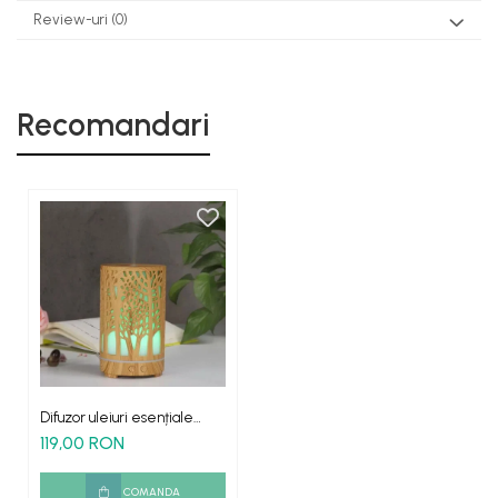
Review-uri
(0)
Recomandari
Difuzor uleiuri esențiale
aromaterapie Wood Tower
119,00 RON
lumina led
COMANDA