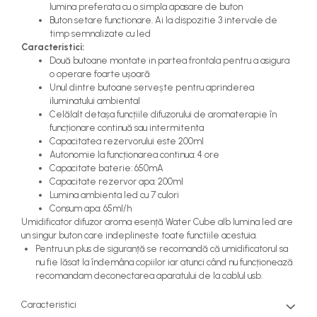
lumina preferata cu o simpla apasare de buton
Buton setare functionare. Ai la dispozitie 3 intervale de
timp semnalizate cu led
Caracteristici:
Două butoane montate in partea frontala pentru a asigura
o operare foarte ușoară
Unul dintre butoane servește pentru aprinderea
iluminatului ambiental
Celălalt detașa funcțiile difuzorului de aromaterapie în
funcționare continuă sau intermitenta
Capacitatea rezervorului este 200ml
Autonomie la funcționarea continua: 4 ore
Capacitate baterie: 650mA
Capacitate rezervor apa: 200ml
Lumina ambienta led cu 7 culori
Consum apa: 65ml/h
Umidificator difuzor aroma esență Water Cube alb lumina led are
un singur buton care indeplineste toate functiile acestuia.
Pentru un plus de siguranță se recomandă că umidificatorul sa
nu fie lăsat la îndemâna copiilor iar atunci când nu funcționează
recomandam deconectarea aparatului de la cablul usb.
Caracteristici