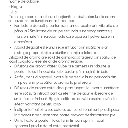
nuanțe de culoare:
- Negru
- Alb
Tehnologia care sta la baza funcționării nebulizatorului de arome
se bazează pe funcționarea ultrasonica:
Particulele de apă și parfum sunt amestecate prin vibrație de
până la 2.5milioane de ori pe secunda, sunt omogenizate și
transformate în microparticule care apoi sunt pulverizare in
atmosfera.
Aburul degajat este unul rece întrucât prin încălzire s-ar
distruge proprietățile uleiurilor esențiale folosite
Difuzorul de aroma are rolul de a împrospăta aerul din spațiul de
locuit cu ajutorul esențelor de aromoterapie.
Difuzorul de aroma Water Cube are dimensiuni robuste și
poate fi folosit în locuința, la birou dar și în mașină, in baie.
Astfel, aerul din spațiul în care îți petreci o bună perioadă din
timp este împrospătat cu aroma ta preferata
Difuzorul de aroma este ideal pentru spatiile in care umiditate
este scăzută întrucât particulele fine de abur eliberate de
umidificator îmbunătățește calitatea aerului respirat având un
efect hidratant pentru corp.
Încăperile încălzite sau cele cu aer condiționat sunt predispuse
la a avea un aer uscat care poate provoca deshidratarea pielii.
Umidificatorul poate fi folosit si in timpul noptii intrucat
zgomotul produs de el este insesizabil