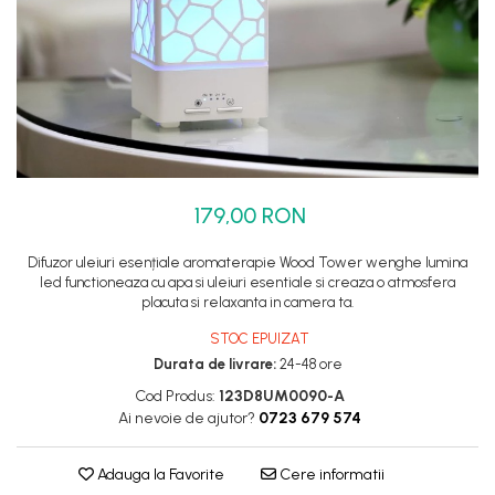
Set dus complet echipat
Suport prindere para dus
Baterie salon
Baterii bideu
Baterii cada-Coloana dus
Baterii cada / dus
179,00 RON
Coloana / panou dus
Dus baie complet
Difuzor uleiuri esențiale aromaterapie Wood Tower wenghe lumina
led functioneaza cu apa si uleiuri esentiale si creaza o atmosfera
placuta si relaxanta in camera ta.
STOC EPUIZAT
Durata de livrare:
24-48 ore
Cod Produs:
123D8UM0090-A
Ai nevoie de ajutor?
0723 679 574
Adauga la Favorite
Cere informatii