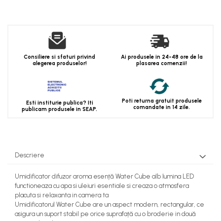
Consiliere si sfaturi privind
Ai produsele in 24-48 ore de la
alegerea produselor!
plasarea comenzii!
Poti returna gratuit produsele
Esti institurie publica? Iti
comandate in 14 zile.
publicam produsele in SEAP.
Descriere
Umidificator difuzor aroma esență Water Cube alb lumina LED
functioneaza cu apa si uleiuri esentiale si creaza o atmosfera
placuta si relaxanta in camera ta
Umidificatorul Water Cube are un aspect modern, rectangular, ce
asigura un suport stabil pe orice suprafață cu o broderie in două