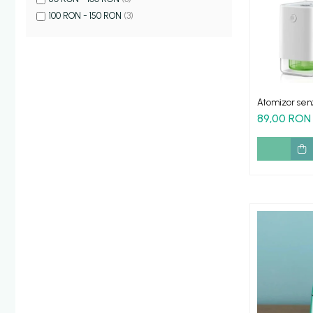
Furtun dus
100 RON - 150 RON
(3)
Para dus
Set dus complet echipat
Suport prindere para dus
Baterie salon
Baterii bideu
Atomizor sen
vapori alcool 
89,00 RON
Baterii cada-Coloana dus
Baterii cada / dus
Coloana / panou dus
Dus baie complet
Dispenser hartie-sapun
Dispensere Hartie
Dispensere sapun lichid
Corpuri Iluminat
Becuri
Aplica bec LED