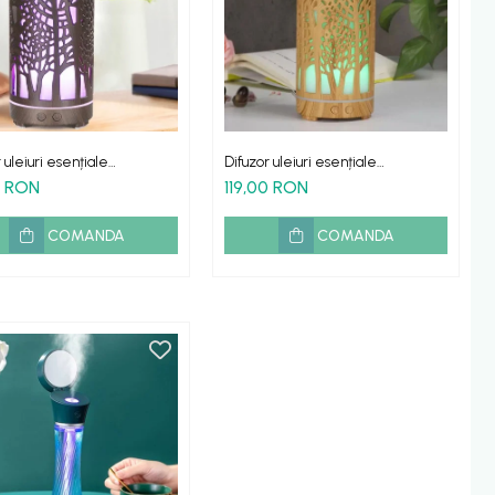
 uleiuri esențiale
Difuzor uleiuri esențiale
terapie Wood Tower
aromaterapie Wood Tower
0 RON
119,00 RON
he
lumina led
COMANDA
COMANDA