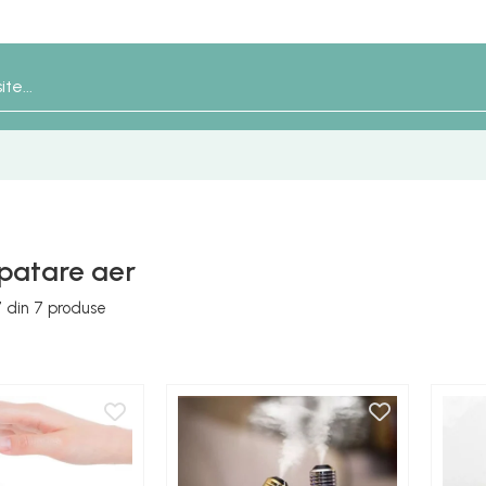
patare aer
7
din
7
produse