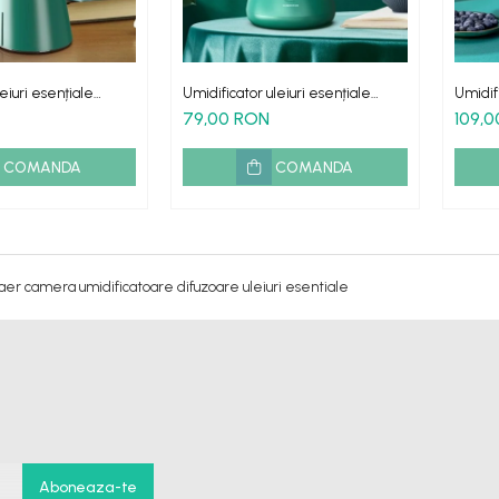
eiuri esențiale
Umidificator uleiuri esențiale
Umidif
e spa 200ml Green
aromaterapie Lava Green
Tower 
79,00 RON
109,
COMANDA
COMANDA
er camera umidificatoare difuzoare uleiuri esentiale