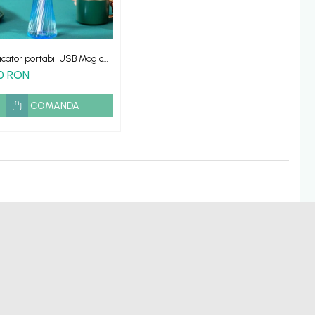
icator portabil USB Magic
difuzor de aromă
00 RON
COMANDA