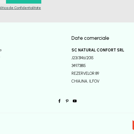
olitica de Confidentialitate
Date comerciale
a
SC NATURAL CONFORT SRL
r
J23/3146/2015
34973815
REZERVELOR 89
CHIAJNA, ILFOV