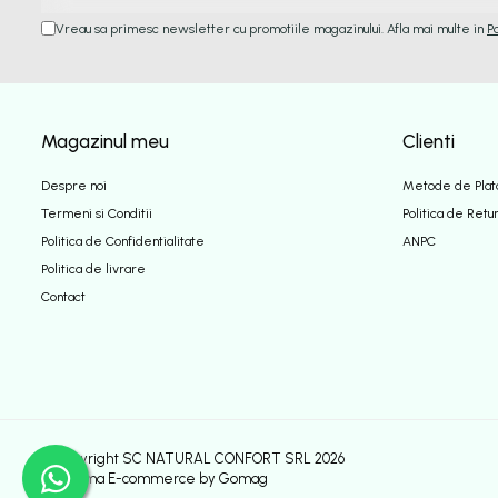
Etajere - Rafturi baie
Vreau sa primesc newsletter cu promotiile magazinului. Afla mai multe in
P
Perii toaleta
Sifoane evacuare
Evacuare cada-dus
Magazinul meu
Clienti
Evacuare pisoar
Despre noi
Metode de Plat
Scurgere lavoar
Termeni si Conditii
Politica de Retu
HOME & DECO
Politica de Confidentialitate
ANPC
Accesorii bucatarie
Politica de livrare
Improspatare aer
Contact
Gradina Terasa Camping
Accesorii camping gaz
Iluminat gradina camping
©Copyright SC NATURAL CONFORT SRL 2026
Platforma E-commerce by Gomag