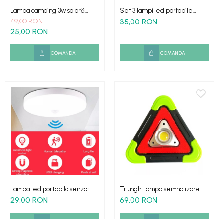
Set dus complet echipat
Lampa camping 3w solară
Set 3 lampi led portabile
portabila led
telecomanda inclusa
49,00 RON
35,00 RON
Suport prindere para dus
25,00 RON
Baterie salon
Baterii bideu
COMANDA
COMANDA
Baterii cada-Coloana dus
Baterii cada / dus
Coloana / panou dus
Dus baie complet
Lampa led portabila senzor
Triunghi lampa semnalizare
miscare alimentare USB
LED portabila solara 4 functii
29,00 RON
69,00 RON