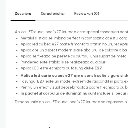
Candelabru bec LED
Descriere
Caracteristici
Review-uri
(0)
Lustra Pendul LED
Incalzire
Aplica LED aurie bec 1x27 Journee este special conceputa pent
Calorifere electrice
Metalul si sticla se imbina perfect in compozitia acestui co
Aplica led cu bec e27 poate fi montata atat in holuri, receptii 
Uscatoare senzor
Aplica are un aspect modern si are abajurul de culoare alb
Uscatoare de maini
Aplica se fixeaza pe perete cu ajutorul unui suport de metal
Uscatoare tip Hotel
Prinderea este stabila si se realizeaza cu dibluri
Aplica LED este echipata cu fasung
dulie E27
Instalatii sanitare - termice
Aplica led aurie cu bec e27 are o constructie sigura si d
Filtre apa
Fasungul
E27
este un model extrem de raspandit in piata exi
Pentru un efect vizual deosebit aplica poate fi echipata cu b
Racorduri alimentare
In pachetul corpului de iluminat nu sunt incluse si becuri
Robinet coltar
Dimensiunile aplica LED aurie bec 1x27 Journee se regasesc in
Organizare baie
Accesorii baie cromate
Bara sprijin - dizabilitati