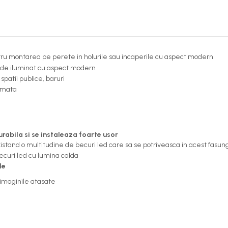
ru montarea pe perete in holurile sau incaperile cu aspect modern
rp de iluminat cu aspect modern
spatii publice, baruri
a mata
urabila si se instaleaza foarte usor
stand o multitudine de becuri led care sa se potriveasca in acest fasun
ecuri led cu lumina calda
le
 imaginile atasate