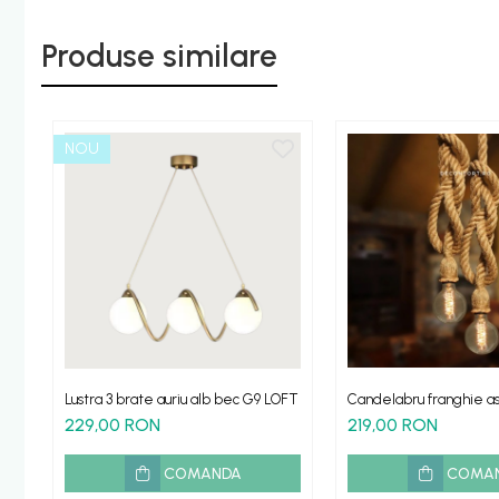
Produse similare
NOU
Lustra 3 brate auriu alb bec G9 LOFT
Candelabru franghie a
doua brate dulie e27 f
229,00 RON
219,00 RON
Edison ROPE
COMANDA
COMA