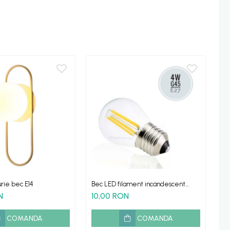
N
urie bec E14
Bec LED filament incandescent
Ap
Edison 4w dulie e27 lumina calda
ca
N
10,00 RON
1
COMANDA
COMANDA