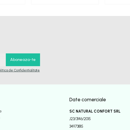
olitica de Confidentialitate
Date comerciale
a
SC NATURAL CONFORT SRL
r
J23/3146/2015
34973815