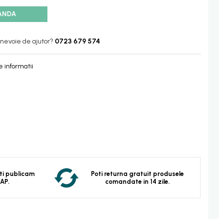
ANDA
 nevoie de ajutor?
0723 679 574
 informatii
 Iti publicam
Poti returna gratuit produsele
EAP.
comandate in 14 zile.