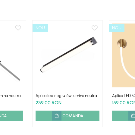
NOU
NOU
umina neutra
Aplica led negru 16w lumina neutra
Aplica LED 50
GARDA
calda, rece, 
239,00 RON
159,00 RO
NDA
COMANDA