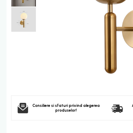
Furtun dus
Para dus
Set dus complet echipat
Suport prindere para dus
Baterie salon
Baterii bideu
Baterii cada-Coloana dus
Baterii cada / dus
Coloana / panou dus
Dus baie complet
Dispenser hartie-sapun
Dispensere Hartie
Dispensere sapun lichid
Consiliere si sfaturi privind alegerea
produselor!
Corpuri Iluminat
Becuri
Aplica bec LED