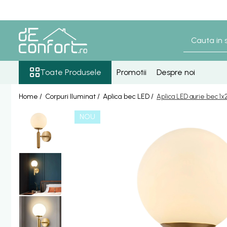
Toate Produsele
Baterii Sanitare
Senzori lavoar - pisoar
Toate Produsele
Promotii
Despre noi
Baterie lavoar senzor
Home /
Corpuri Iluminat /
Aplica bec LED /
Aplica LED aurie bec 1x
Baterie pisoar senzor
Accesorii baterii senzor
NOU
Baterii bronz antic
Baterie retro blat
Baterie bronz lavoar
Baterie bronz perete
Baterii lavoar
Baterie Bucatarie
Componente Dus