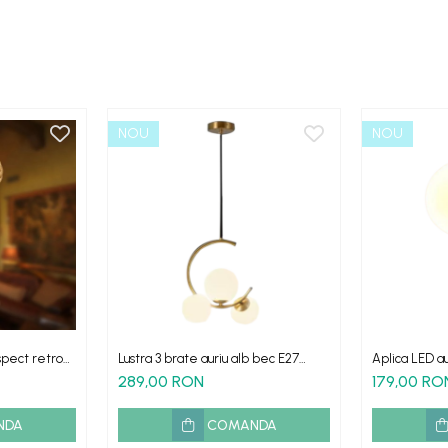
NOU
NOU
spect retro
Lustra 3 brate auriu alb bec E27
Aplica LED a
ara bec
LOFT
289,00 RON
179,00 RO
NDA
COMANDA