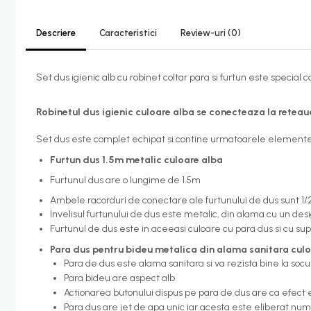
Candelabru bec LED
Descriere
Caracteristici
Review-uri
(0)
Lustra Pendul LED
Incalzire
Set dus igienic alb cu robinet coltar para si furtun este special 
Calorifere electrice
Uscatoare senzor
Robinetul dus igienic culoare alba se conecteaza la reteau
Uscatoare de maini
Set dus este complet echipat si contine urmatoarele elemente
Uscatoare tip Hotel
Furtun dus 1.5m metalic culoare alba
Instalatii sanitare - termice
Furtunul dus are o lungime de 1.5m
Filtre apa
Ambele racorduri de conectare ale furtunului de dus sunt 1/
Racorduri alimentare
Invelisul furtunului de dus este metalic, din alama cu un des
Furtunul de dus este in aceeasi culoare cu para dus si cu sup
Robinet coltar
Para dus pentru bideu metalica din alama sanitara culoa
Organizare baie
Para de dus este alama sanitara si va rezista bine la soc
Accesorii baie cromate
Para bideu are aspect alb
Actionarea butonului dispus pe para de dus are ca efect 
Bara sprijin - dizabilitati
Para dus are jet de apa unic iar acesta este eliberat nu