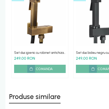
Set dus igienic cu robinet antichizat
Set dus bideu negru cu
pentru bideu
si furtun
249,00 RON
249,00 RON
COMANDA
COMA
Produse similare