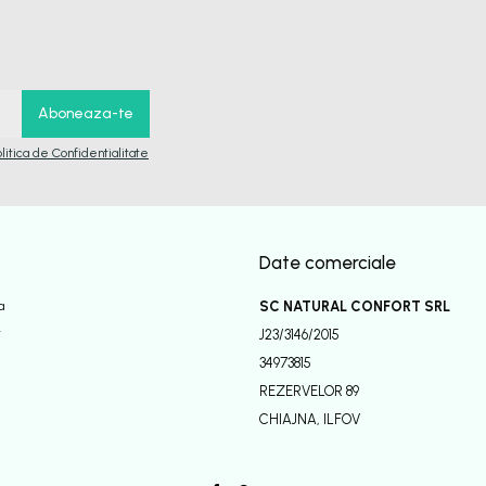
olitica de Confidentialitate
Date comerciale
a
SC NATURAL CONFORT SRL
r
J23/3146/2015
34973815
REZERVELOR 89
CHIAJNA, ILFOV