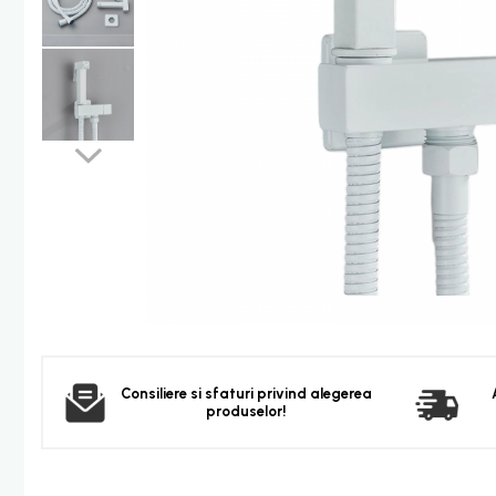
Furtun dus
Para dus
Set dus complet echipat
Suport prindere para dus
Baterie salon
Baterii bideu
Baterii cada-Coloana dus
Baterii cada / dus
Coloana / panou dus
Dus baie complet
Dispenser hartie-sapun
Dispensere Hartie
Dispensere sapun lichid
Consiliere si sfaturi privind alegerea
produselor!
Corpuri Iluminat
Becuri
Aplica bec LED