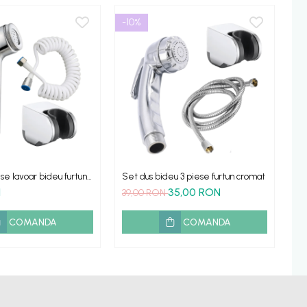
-10%
se lavoar bideu furtun
Set dus bideu 3 piese furtun cromat
Se
la
N
35,00 RON
7
39,00 RON
COMANDA
COMANDA