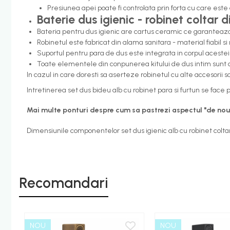
Presiunea apei poate fi controlata prin forta cu care es
Etajere - Rafturi baie
Baterie dus igienic - robinet coltar 
Perii toaleta
Bateria pentru dus igienic are cartus ceramic ce garanteaza 
Sifoane evacuare
Robinetul este fabricat din alama sanitara - material fiabil si
Suportul pentru para de dus este integrata in corpul acestei 
Evacuare cada-dus
Toate elementele din conpunerea kitului de dus intim sunt 
Evacuare pisoar
In cazul in care doresti sa aserteze robinetul cu alte accesorii 
Scurgere lavoar
Intretinerea set dus bideu alb cu robinet para si furtun se face
HOME & DECO
Mai multe ponturi despre cum sa pastrezi aspectul "de nou"
Accesorii bucatarie
Dimensiunile componentelor set dus igienic alb cu robinet coltar
Improspatare aer
Gradina Terasa Camping
Accesorii camping gaz
Recomandari
Iluminat gradina camping
NOU
NOU