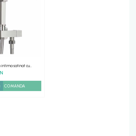
a intima satinat cu
furtun si para
ON
COMANDA