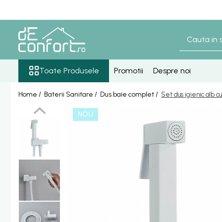
Toate Produsele
Baterii Sanitare
Senzori lavoar - pisoar
Toate Produsele
Promotii
Despre noi
Baterie lavoar senzor
Home /
Baterii Sanitare /
Dus baie complet /
Set dus igienic alb cu
Baterie pisoar senzor
Accesorii baterii senzor
NOU
Baterii bronz antic
Baterie retro blat
Baterie bronz lavoar
Baterie bronz perete
Baterii lavoar
Baterie Bucatarie
Componente Dus