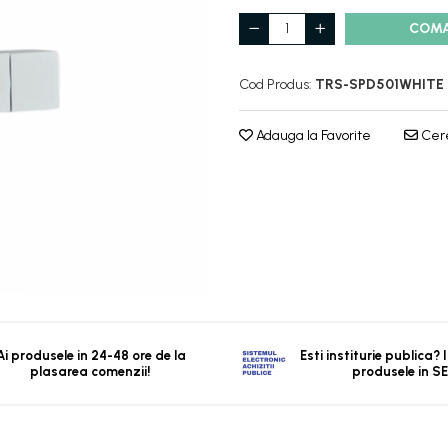
COM
Cod Produs:
TRS-SPD501WHITE
Adauga la Favorite
Cere
Ai produsele in 24-48 ore de la
Esti institurie publica?
plasarea comenzii!
produsele in S