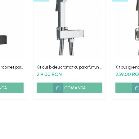
 robinet para
Kit dus bideu cromat cu para furtun si
Kit dus igien
robinet coltar
robinet baie 
219,00 RON
259,00 R
NDA
COMANDA