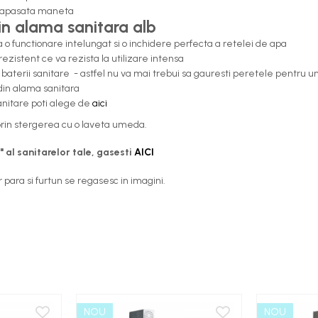
te apasata maneta
din alama sanitara alb
o functionare intelungat si o inchidere perfecta a retelei de apa
 rezistent ce va rezista la utilizare intensa
baterii sanitare - astfel nu va mai trebui sa gauresti peretele pentru un
din alama sanitara
sanitare poti alege de
aici
 prin stergerea cu o laveta umeda.
 al sanitarelor tale, gasesti
AICI
 para si furtun se regasesc in imagini.
NOU
NOU