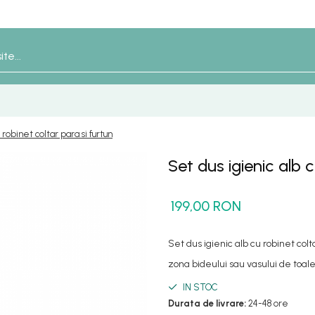
 robinet coltar para si furtun
Set dus igienic alb c
199,00 RON
Set dus igienic alb cu robinet colt
zona bideului sau vasului de toale
IN STOC
Durata de livrare:
24-48 ore