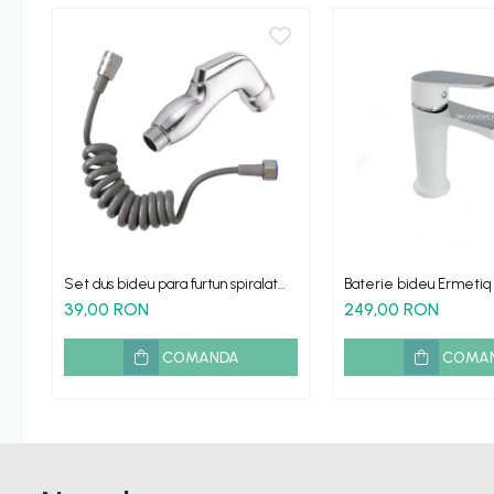
Set dus bideu para furtun spiralat
Baterie bideu Ermetiq 
gri
cromat cartus ceramic
39,00 RON
249,00 RON
COMANDA
COMA