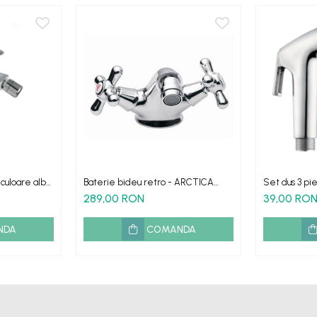
culoare alba
Baterie bideu retro - ARCTICA
Set dus 3 pie
WA136
spiralat
289,00 RON
39,00 RO
NDA
COMANDA