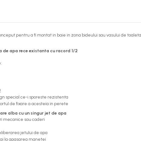
conceput pentru a fi montat in baie in zona bideului sau vasului de toaleta
a de apa rece existanta cu racord 1/2
:
2
ign special ce-i sporeste rezistenta
ortul de fixare a acesteia in perete
re alba cu un singur jet de apa
uri mecanice sau caderi
eliberarea jetului de apa
mai la apasarea manetei