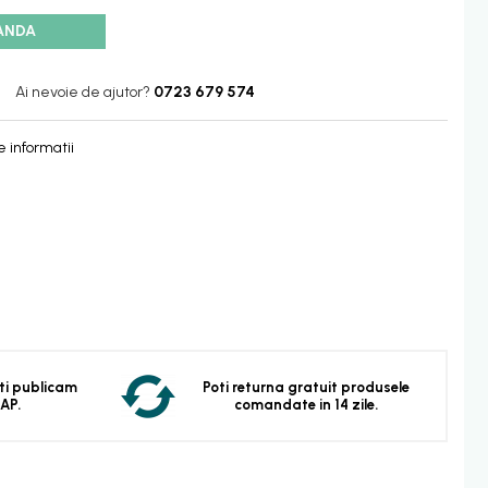
ANDA
Ai nevoie de ajutor?
0723 679 574
 informatii
 Iti publicam
Poti returna gratuit produsele
EAP.
comandate in 14 zile.