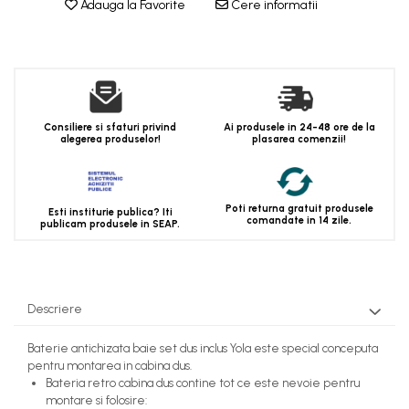
Adauga la Favorite
Cere informatii
Consiliere si sfaturi privind
Ai produsele in 24-48 ore de la
alegerea produselor!
plasarea comenzii!
Poti returna gratuit produsele
Esti institurie publica? Iti
comandate in 14 zile.
publicam produsele in SEAP.
Descriere
Baterie antichizata baie set dus inclus Yola este special conceputa
pentru montarea in cabina dus.
Bateria retro cabina dus contine tot ce este nevoie pentru
montare si folosire: