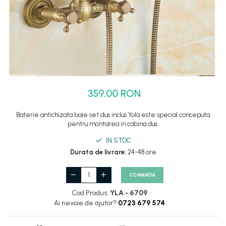
Set dus complet echipat
Suport prindere para dus
Baterie salon
Baterii bideu
Baterii cada-Coloana dus
Baterii cada / dus
359,00 RON
Coloana / panou dus
Dus baie complet
Baterie antichizata baie set dus inclus Yola este special conceputa
pentru montarea in cabina dus.
IN STOC
Durata de livrare:
24-48 ore
COMANDA
Cod Produs:
YLA - 6709
Ai nevoie de ajutor?
0723 679 574