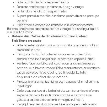
Bateria antichizata baie aspect retro
Para dus antichizata din alama cu design vintage
Furtun dus metalic 1.5m aspect retro
Suport para dus metalic, din alama pentru fixarea parei pe
perete
Excentrice si capace de mascare in nuanta antichizata
Baterie antichizata cabina dus aspect vintage are un singur tip de
dus, dusul de mana
Bateria dus Yola este din alama sanitara si ofera
fiabilitate crescuta
Bateria este construita din alama sanitara, material fiabil si
rezistent in timp
Finisajul antichizat al bateriei lavoar este proiectat sa
reziste timp indelungat si sa-si pastreze aspectul initial
Pentru a face posibil acest lucru recomandam stergerea
bateriei cu o laveta umeda. Folosirea substantelor abrazive
sau corozive pot afecta calitatea finisajului. La fel si
depunerile de calcar de pe baterie.
Finisajul bronz antichizat isi va pastra aspectul initial un timp
indelungat
Cele doua cartuse ale bateriei dus sunt ceramice si ofera o
experienta placuta in utilixare. cartusele ceramice se
gasesc si ca piese de schimb in magazinul nostru
Reglajul temperaturii apei se face aproape la fel de usor