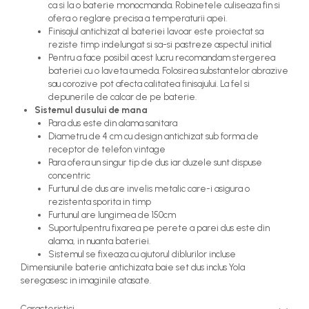
ca si la o baterie monocmanda. Robinetele culiseaza fin si
ofera o reglare precisa a temperaturii apei.
Finisajul antichizat al bateriei lavoar este proiectat sa
reziste timp indelungat si sa-si pastreze aspectul initial
Pentru a face posibil acest lucru recomandam stergerea
bateriei cu o laveta umeda. Folosirea substantelor abrazive
sau corozive pot afecta calitatea finisajului. La fel si
depunerile de calcar de pe baterie.
Sistemul dusului de mana
Para dus este din alama sanitara
Diametru de 4 cm cu design antichizat sub forma de
receptor de telefon vintage
Para ofera un singur tip de dus iar duzele sunt dispuse
concentric
Furtunul de dus are invelis metalic care-i asigura o
rezistenta sporita in timp
Furtunul are lungimea de 150cm
Suportulpentru fixarea pe perete a parei dus este din
alama, in nuanta bateriei.
Sistemul se fixeaza cu ajutorul diblurilor incluse
Dimensiunile baterie antichizata baie set dus inclus Yola
seregasesc in imaginile atasate.
Caracteristici