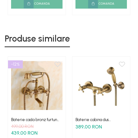
COMANDA
COMANDA
Produse similare
-12%
Baterie cada bronz furtun
Baterie cabina dus
dus para tip telefon YOLA
antichizat Yola
499,00 RON
389,00 RON
439,00 RON