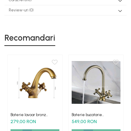
Review-uri
(0)
Recomandari
Baterie lavoar bronz
Baterie bucatarie
antichizat Yola montare
antichizata retro Aconna
279,00 RON
549,00 RON
chiuveta
montare chiuveta