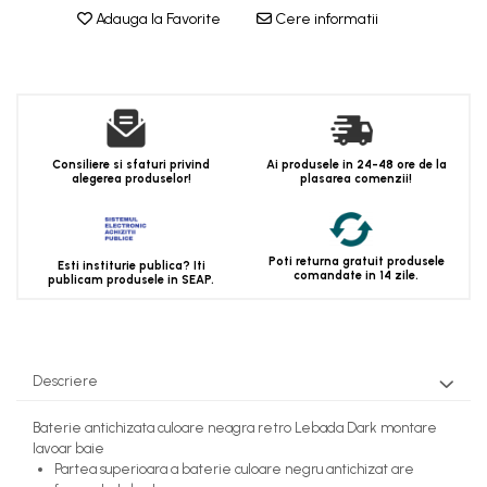
Adauga la Favorite
Cere informatii
Consiliere si sfaturi privind
Ai produsele in 24-48 ore de la
alegerea produselor!
plasarea comenzii!
Poti returna gratuit produsele
Esti institurie publica? Iti
comandate in 14 zile.
publicam produsele in SEAP.
Descriere
Baterie antichizata culoare neagra retro Lebada Dark montare
lavoar baie
Partea superioara a baterie culoare negru antichizat are