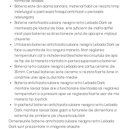
forma de lebada
Bateria este din alama sanitara, material fiabil ce resizta timp
indelungat si pastreaza finisajul antichizat o perioada
ndelungata
Baterie rantichizata culoare neagra retro Lebada Dark se
monteaza pe lavarul de baie, ete suficient de inalta astfel
incat pipa bateriei sa directioneze jetul de apa spre mijlocul
chiuvetei
Utilizarea bateriei antichizata culoare neagra Lebada Dark se
face cu usurinta de la o singura maneta. Atat reglarea
temperaturii cat si inchiderea/deschiderea circuitului de apa
se fac de la maneta montata in partea superioara a bateriei
Bateria retro culoare neagra Lebada are cartus ceramic de
35mm. Cartusul bateriei este ceramic si rezista foarte bine in
conditiile unei ape cu duritate medie.
Bateria antichizata culoare neagra retro Lebada Dark
montare lavoar baie are o functionare silentioasa iar reglarea
temperaturii si a presiunii apei se regleaza foarte usor de ma
maneta tip Joystick.
In pachetul bateriei antichizata culoare neagra retro Lebada
Dark montare lavoar baie gasiti si furtunele de alimentare si
sistemul de prindere pe chiuveta sau blat
Dimensiunile baterie antichizata culoare neagra retro Lebada
Dark sunt prezentate in imaginile atasate