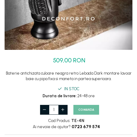
Set dus complet echipat
Suport prindere para dus
Baterie salon
Baterii bideu
Baterii cada-Coloana dus
Baterii cada / dus
509,00 RON
Coloana / panou dus
Dus baie complet
Baterie antichizata culoare neagra retro Lebada Dark montare lavoar
baie cu pipa fixa si maneta in partea superioara.
IN STOC
Durata de livrare:
24-48 ore
COMANDA
Cod Produs:
TE-4N
Ai nevoie de ajutor?
0723 679 574