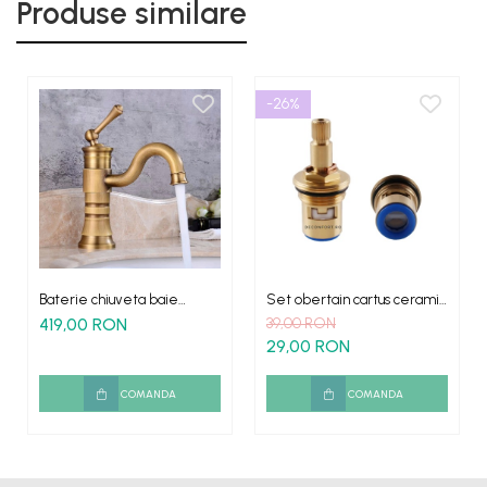
Produse similare
-26%
Baterie chiuveta baie
Set obertain cartus ceramic
antichizata Lavory pipa
apa calda-rece 1/2
419,00 RON
39,00 RON
rotativa
29,00 RON
COMANDA
COMANDA