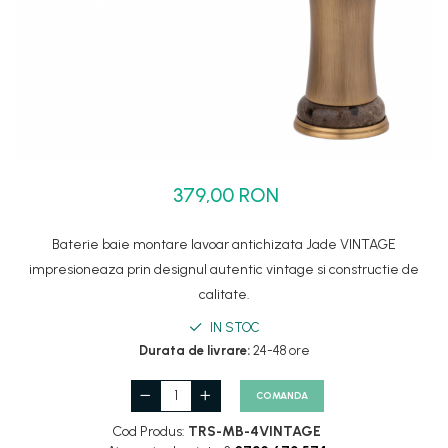
Set dus complet echipat
Suport prindere para dus
Baterie salon
Baterii bideu
Baterii cada-Coloana dus
Baterii cada / dus
379,00 RON
Coloana / panou dus
Dus baie complet
Baterie baie montare lavoar antichizata Jade VINTAGE
impresioneaza prin designul autentic vintage si constructie de
calitate.
IN STOC
Durata de livrare:
24-48 ore
COMANDA
Cod Produs:
TRS-MB-4VINTAGE