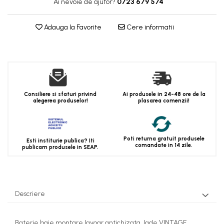
Ai nevoie de ajutor?
0723 679 574
Adauga la Favorite
Cere informatii
Consiliere si sfaturi privind
Ai produsele in 24-48 ore de la
alegerea produselor!
plasarea comenzii!
Poti returna gratuit produsele
Esti institurie publica? Iti
comandate in 14 zile.
publicam produsele in SEAP.
Descriere
Baterie baie montare lavoar antichizata Jade VINTAGE