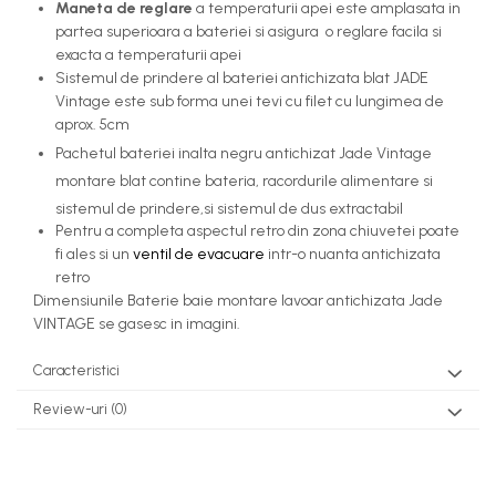
Maneta de reglare
a temperaturii apei este amplasata in
partea superioara a bateriei si asigura o reglare facila si
exacta a temperaturii apei
Sistemul de prindere al bateriei antichizata blat JADE
Vintage este sub forma unei tevi cu filet cu lungimea de
aprox. 5cm
Pachetul bateriei inalta negru antichizat Jade Vintage
montare blat contine bateria, racordurile alimentare si
sistemul de prindere,si sistemul de dus extractabil
Pentru a completa aspectul retro din zona chiuvetei poate
fi ales si un
ventil de evacuare
intr-o nuanta antichizata
retro
Dimensiunile Baterie baie montare lavoar antichizata Jade
VINTAGE
se gasesc in imagini.
Caracteristici
Review-uri
(0)