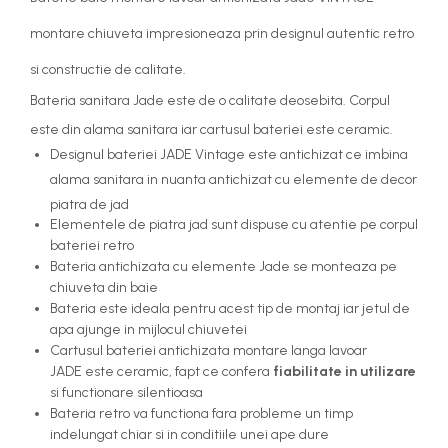
montare chiuveta impresioneaza prin designul autentic retro
si constructie de calitate.
Bateria sanitara Jade este de o calitate deosebita. Corpul
este din alama sanitara iar cartusul bateriei este ceramic.
Designul bateriei JADE Vintage este antichizat ce imbina
alama sanitara in nuanta antichizat cu elemente de decor
piatra de jad
Elementele de piatra jad sunt dispuse cu atentie pe corpul
bateriei retro
Bateria antichizata cu elemente Jade se monteaza pe
chiuveta din baie
Bateria este ideala pentru acest tip de montaj iar jetul de
apa ajunge in mijlocul chiuvetei
Cartusul bateriei antichizata montare langa lavoar
JADE este ceramic, fapt ce confera
fiabilitate in utilizare
si functionare silentioasa
Bateria retro va functiona fara probleme un timp
indelungat chiar si in conditiile unei ape dure