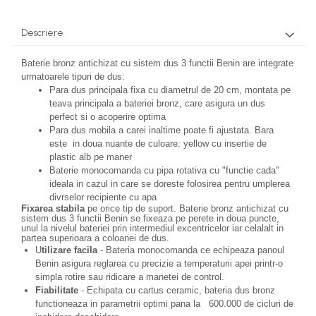
Descriere
Baterie bronz antichizat cu sistem dus 3 functii Benin
are integrate
urmatoarele tipuri de dus:
Para dus principala fixa cu diametrul de 20 cm, montata pe
teava principala a bateriei bronz, care asigura un dus
perfect si o acoperire optima
Para dus mobila a carei inaltime poate fi ajustata. Bara
este in doua nuante de culoare: yellow cu insertie de
plastic alb pe maner
Baterie monocomanda cu pipa rotativa cu "functie cada"
ideala in cazul in care se doreste folosirea pentru umplerea
divrselor recipiente cu apa
Fixarea
stabila
pe orice tip de suport.
Baterie bronz antichizat cu
sistem dus 3 functii Benin se fixeaza pe perete in doua puncte
,
unul la nivelul bateriei prin intermediul excentricelor iar celalalt in
partea superioara a coloanei de dus.
U
tilizare facila
- Bateria monocomanda ce echipeaza panoul
Benin asigura reglarea cu precizie a temperaturii apei printr-o
simpla rotire sau ridicare a manetei de control.
Fiabilitate
- Echipata cu cartus ceramic, bateria dus bronz
functioneaza in parametrii optimi pana la
600.000 de cicluri de