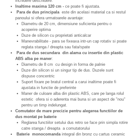
inchidere deschidere.
Inaltime maxima 120 cm -
ce poate fi ajustata.
Para de dus principala
este din acelasi material ca si restul
panoului si ofera urmatoarele avantaje:
Diametru de 20 cm, dimensiune suficienta pentru o
acoperire optima
Duze de silicon cu proprietati anticalcar
Manevrabilitate - para se fixeaxa intr-un cap rotativ si poate
reglata stanga / dreapta sau fata/spate
Para de dus secundara din alama cu insertie din plastic
ABS alba pe maner
:
Diametru de 8 cm cu design in forma de palnie
Duze din silicon si un singur tip de dus. Duzele sunt
dispuse concentric
Suport fixare pe bratul central a carui inaltime poate fi
ajustata in functie de preferinte
Maner de culoare alba din plastic ABS, care pe langa rolul
estetic ofera si o aderenta mai buna si un aspect de "nou"
pentru un timp indelungat.
Comutator de mare precizie pentru alegerea functiilor de
dus montat pe baterie
Reglarea functiilor setului dus retro se face prin simpla rotire
catre stanga / dreapta a comutatorului
Baterie monocomanda
integral din bronz cu cartus ceramic