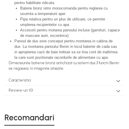
pentru fiabilitate ridicata
Baterie bronz retro monocomanda pentru reglarea cu
usurinta a temperaturii apei
Pipa rotativa pentru un plus de utilizare, ce permite
umplerea recipientelor cu apa
Accesorii pentru motarea panoului incluse (garnituri, capace
de mascare aurii, excentrice)
Panoul de dus este conceput pentru montarea in cabina de
dus. La montarea panoului Benin in locul bateriei de cada sau
in apropierea cazii de baie trebuie sa se tina cont de inaltimea
la care sunt pozitionate racordurile de alimentare cu apa.
Dimensiunile baterie bronz antichizat cu sistem dus 3 functii Benin
se regasesc in imaginile atasate.
Caracteristici
Review-uri
(0)
Recomandari