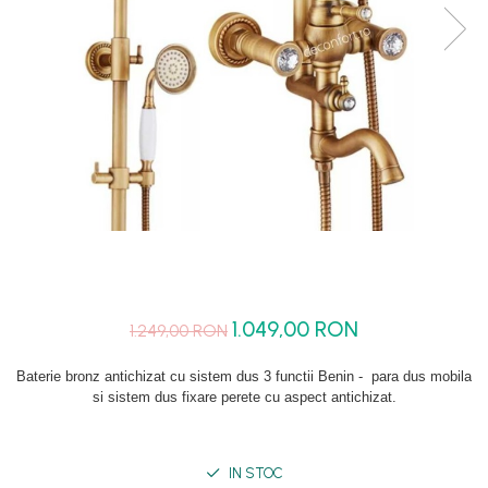
Set dus complet echipat
Suport prindere para dus
Baterie salon
Baterii bideu
Baterii cada-Coloana dus
Baterii cada / dus
Coloana / panou dus
Dus baie complet
1.049,00 RON
1.249,00 RON
Baterie bronz antichizat cu sistem dus 3 functii Benin - para dus mobila
si sistem dus fixare perete cu aspect antichizat.
IN STOC