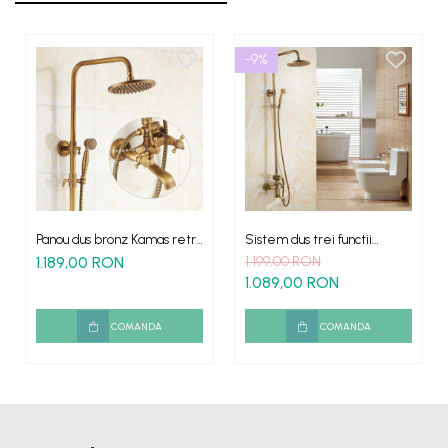
-9%
Panou dus bronz Kamas retro
Sistem dus trei functii
trei functii
antichizat retro Lucia
1.189,00 RON
1.199,00 RON
1.089,00 RON
COMANDA
COMANDA