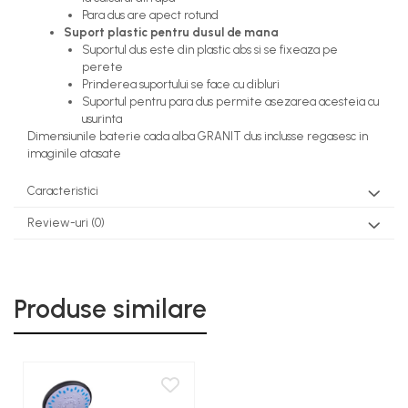
Para dus are apect rotund
Suport plastic pentru dusul de mana
Suportul dus este din plastic abs si se fixeaza pe
perete
Prinderea suportului se face cu dibluri
Suportul pentru para dus permite asezarea acesteia cu
usurinta
Dimensiunile baterie cada alba GRANIT dus inclusse regasesc in
imaginile atasate
Caracteristici
Review-uri
(0)
Produse similare