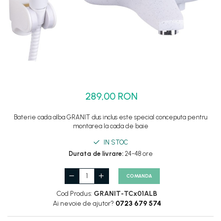
Set dus complet echipat
Suport prindere para dus
Baterie salon
Baterii bideu
Baterii cada-Coloana dus
Baterii cada / dus
289,00 RON
Coloana / panou dus
Dus baie complet
Baterie cada alba GRANIT dus inclus este special conceputa pentru
montarea la cada de baie
IN STOC
Durata de livrare:
24-48 ore
COMANDA
Cod Produs:
GRANIT-TCx01ALB
Ai nevoie de ajutor?
0723 679 574