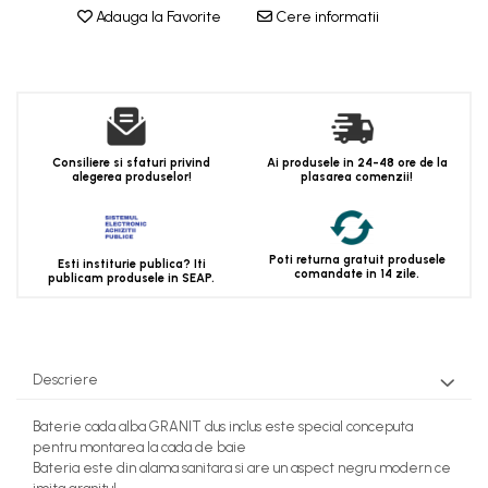
Adauga la Favorite
Cere informatii
Consiliere si sfaturi privind
Ai produsele in 24-48 ore de la
alegerea produselor!
plasarea comenzii!
Poti returna gratuit produsele
Esti institurie publica? Iti
comandate in 14 zile.
publicam produsele in SEAP.
Descriere
Baterie cada alba GRANIT dus inclus este special conceputa
pentru montarea la cada de baie
Bateria este din alama sanitara si are un aspect negru modern ce