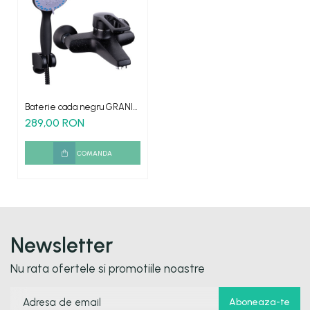
Baterie cada negru GRANIT
dus inclus
289,00 RON
COMANDA
Newsletter
Nu rata ofertele si promotiile noastre