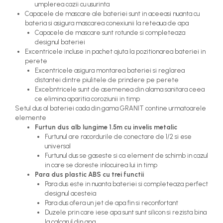
umplerea cazii cu usurinta
Capacele de mascare ale bateriei sunt in aceeasi nuanta cu
bateria si asigura mascarea conexiunii la reteaua de apa
Capacele de mascare sunt rotunde si completeaza
designul bateriei
Excentricele incluse in pachet ajuta la pozitionarea bateriei in
perete
Excentricele asigura montarea bateriei si reglarea
distantei dintre piulitele de prindere pe perete
Excebntricele sunt de asemenea din alama sanitara ceea
ce elimina aparitia coroziunii in timp
Setul dus al bateriei cada din gama GRANIT contine urmatoarele
elemente
Furtun dus alb lungime 1.5m cu invelis metalic
Furtunul are racordurile de conectare de 1/2 si ese
universal
Furtunul dus se gaseste si ca element de schimb in cazul
in care se doreste inlocuirea lui in timp
Para dus plastic ABS cu trei functii
Para dus este in nuanta bateriei si completeaza perfect
designul acesteia
Para dus ofera un jet de apa fin si reconfortant
Duzele prin care iese apa sunt sunt silicon si rezista bina
la calcarul din apa