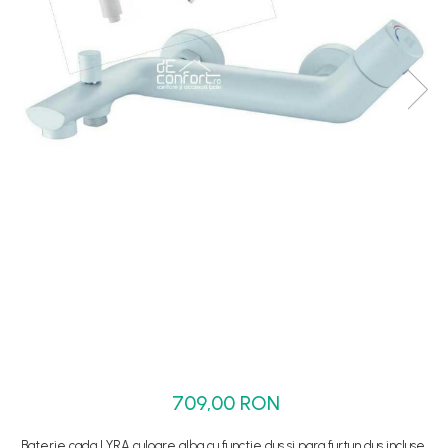
Set dus complet echipat
Suport prindere para dus
Baterie salon
Baterii bideu
Baterii cada-Coloana dus
Baterii cada / dus
Coloana / panou dus
Dus baie complet
709,00 RON
Baterie cada LYRA culoare alba cu functie dus si para furtun dus incluse.