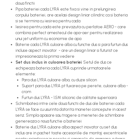
doua finctii
Pipa bateriei cada LYRA este fixa si vine in prelungirea
corpului bateriei, are acelasi design liniar cilindric ca si bateria
si se termina cu iesirea pentru cada
Iesirea pentru cada este prevazuta cu perlatoe AERO - care
combina perfect amestecul de apa-aer pentru realizarea
unui jet uniform cu economie de apa
Baterie cada LYRA culoare alba cu functie dus si para furtun dus
incluse aspect inovator - are un design liniar si futurist ce
impresioneaza la prima vedere
Set dus inclus in culoarea bateriei
. Setul de dus ce
echipeaza bateria cada LYRA cuprinde urmatoarele
elemente:
Para dus LYRA culoare alba, cu duze silicon
Suport para dus LYRA pt fuxarea pe perete, culoare alba -
crom
Furtun dus LYRA - 1.5M siliconic de calitate superioara
Schimbatea intre cele doua functii de dus ale bateriei cada
LYRA se face cu usurinta datorita manetei concepute in acest
senz. Simpla apasare sau tragere a menetei de schimbare
genereaza o noua functie a bateriei
Baterie dus LYRA culoare alba aspect inovator cu set dus
inclus are in pachet toate accesoriile de montaj: excentricele
pentru prinderea in perete si capacele de mascare culoare