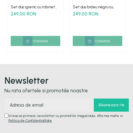
Set dus igienic cu robinet
Set dus bideu negru cu
antichizat pentru bideu
robinet para si furtun
249,00 RON
249,00 RON
COMANDA
COMANDA
Newsletter
Nu rata ofertele si promotiile noastre
Vreau sa primesc newsletter cu promotiile magazinului. Afla mai multe in
Politica de Confidentialitate