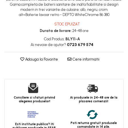
Gama completa de baterii sanitare de inalta fiabilitate si design
modern in trei variante de culoare: alb, negru, crom.
alt=Baterie lavoar retro - DEPTO WhiteChrome 86 380
STOC EPUIZAT
Durata de livrare:
24-48 ore
Cod Produs:
BLY11-A
Ai nevoie de ajutor?
0723 679 574
Adauga la Favorite
Cere informatii
Consiliere si sfaturi privind
Ai produsele in 24-48 ore de la
alegerea produselor!
plasarea comenzii!
Poti returna gratuit produsele
Esti institurie publica? Iti
comandate in 14 zile.
publicam produsele in SEAP.