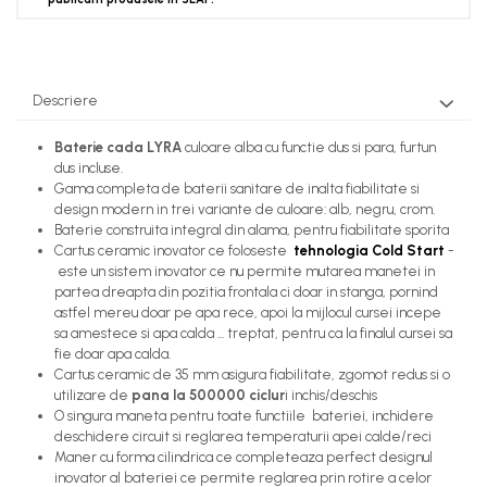
Descriere
Baterie cada LYRA
culoare alba cu functie dus si para, furtun
dus incluse.
Gama completa de baterii sanitare de inalta fiabilitate si
design modern in trei variante de culoare: alb, negru, crom.
Baterie construita integral din alama, pentru fiabilitate sporita
Cartus ceramic inovator ce foloseste
tehnologia Cold Start
-
este un sistem inovator ce nu permite mutarea manetei in
partea dreapta din pozitia frontala ci doar in stanga, pornind
astfel mereu doar pe apa rece, apoi la mijlocul cursei incepe
sa amestece si apa calda ... treptat, pentru ca la finalul cursei sa
fie doar apa calda.
Cartus ceramic de 35 mm asigura fiabilitate, zgomot redus si o
utilizare de
pana la 500000 ciclur
i inchis/deschis
O singura maneta pentru toate functiile bateriei, inchidere
deschidere circuit si reglarea temperaturii apei calde/reci
Maner cu forma cilindrica ce completeaza perfect designul
inovator al bateriei ce permite reglarea prin rotire a celor