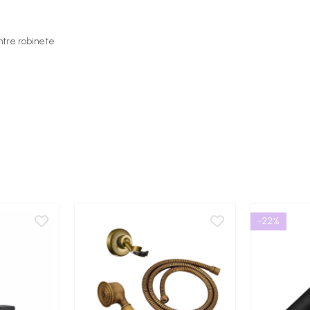
intre robinete
-22%