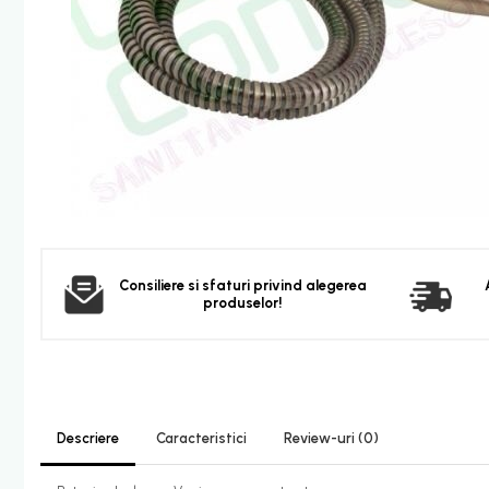
Furtun dus
Para dus
Set dus complet echipat
Suport prindere para dus
Baterie salon
Baterii bideu
Baterii cada-Coloana dus
Baterii cada / dus
Coloana / panou dus
Dus baie complet
Consiliere si sfaturi privind alegerea
produselor!
Dispenser hartie-sapun
Dispensere Hartie
Dispensere sapun lichid
Corpuri Iluminat
Descriere
Caracteristici
Review-uri
(0)
Becuri
Aplica bec LED