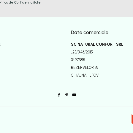
olitica de Confidentialitate
Date comerciale
a
SC NATURAL CONFORT SRL
r
J23/3146/2015
34973815
REZERVELOR 89
CHIAJNA, ILFOV