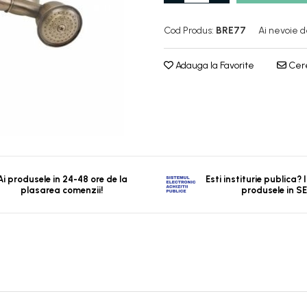
Cod Produs:
BRE77
Ai nevoie d
Adauga la Favorite
Cere
Ai produsele in 24-48 ore de la
Esti institurie publica?
plasarea comenzii!
produsele in S