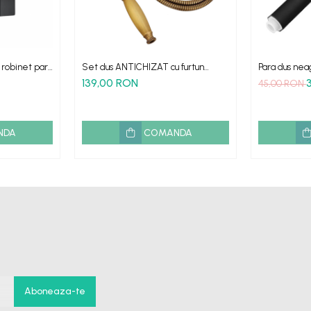
 robinet para
Set dus ANTICHIZAT cu furtun
Para dus nea
suport si para retro
unic apa plas
139,00 RON
45,00 RON
NDA
COMANDA