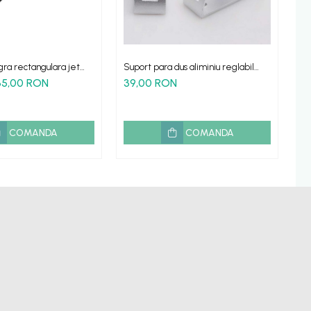
gra rectangulara jet
Suport para dus aliminiu reglabil
Pa
tic ABS
prindere perete
YO
35,00 RON
39,00 RON
9
COMANDA
COMANDA