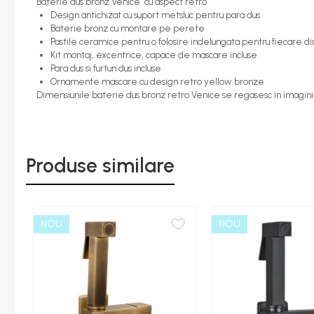
Baterie dus bronz Venice cu aspect retro
Design antichizat cu suport metsluc pentru para dus
Candelabru bec LED
Baterie bronz cu montare pe perete
Pastile ceramice pentru o folosire indelungata pentru fiecare d
Lustra Pendul LED
Kit montaj, excentrice, capace de mascare incluse
Incalzire
Para dus si furtun dus incluse
Ornamente mascare cu design retro yellow bronze
Calorifere electrice
Dimensiunile baterie dus bronz retro Venice se regasesc in imagini
Uscatoare senzor
Uscatoare de maini
Uscatoare tip Hotel
Produse similare
Instalatii sanitare - termice
Filtre apa
Racorduri alimentare
NOU
NOU
Robinet coltar
Organizare baie
Accesorii baie cromate
Bara sprijin - dizabilitati