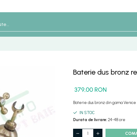
Baterie dus bronz r
379,00 RON
Baterie dus bronz din gama Venice YB
IN STOC
Durata de livrare:
24-48 ore
COM