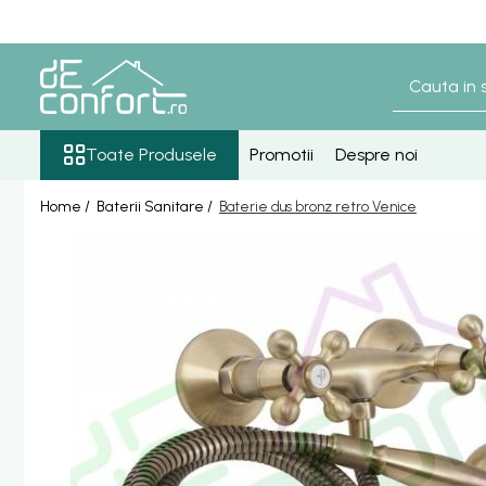
Toate Produsele
Baterii Sanitare
Senzori lavoar - pisoar
Toate Produsele
Promotii
Despre noi
Baterie lavoar senzor
Home /
Baterii Sanitare /
Baterie dus bronz retro Venice
Baterie pisoar senzor
Accesorii baterii senzor
Baterii bronz antic
Baterie retro blat
Baterie bronz lavoar
Baterie bronz perete
Baterii lavoar
Baterie Bucatarie
Componente Dus