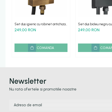
Etajere - Rafturi baie
Perii toaleta
Sifoane evacuare
Set dus igienic cu robinet antichizat
Set dus bideu negru cu
Evacuare cada-dus
pentru bideu
si furtun
249,00 RON
249,00 RON
Evacuare pisoar
Scurgere lavoar
COMANDA
COMA
HOME & DECO
Accesorii bucatarie
Improspatare aer
Gradina Terasa Camping
Newsletter
Accesorii camping gaz
Nu rata ofertele si promotiile noastre
Iluminat gradina camping