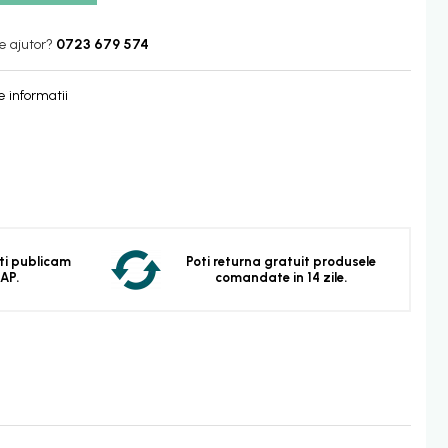
e ajutor?
0723 679 574
 informatii
 Iti publicam
Poti returna gratuit produsele
EAP.
comandate in 14 zile.