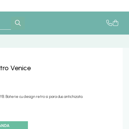
etro Venice
. Baterie cu design retro si para dus antichizata.
ANDA