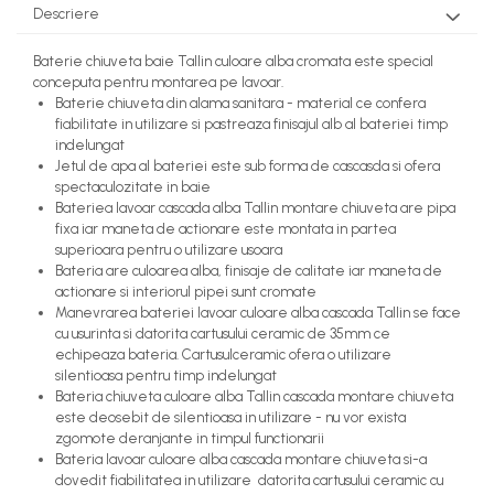
Descriere
Baterie chiuveta baie Tallin culoare alba cromata este special
conceputa pentru montarea pe lavoar.
Baterie chiuveta din alama sanitara - material ce confera
fiabilitate in utilizare si pastreaza finisajul alb al bateriei timp
indelungat
Jetul de apa al bateriei este sub forma de cascasda si ofera
spectaculozitate in baie
Bateriea lavoar cascada alba Tallin montare chiuveta are pipa
fixa iar maneta de actionare este montata in partea
superioara pentru o utilizare usoara
Bateria are culoarea alba, finisaje de calitate iar maneta de
actionare si interiorul pipei sunt cromate
Manevrarea bateriei lavoar culoare alba cascada Tallin se face
cu usurinta si datorita cartusului ceramic de 35mm ce
echipeaza bateria. Cartusulceramic ofera o utilizare
silentioasa pentru timp indelungat
Bateria chiuveta culoare alba Tallin cascada montare chiuveta
este deosebit de silentioasa in utilizare - nu vor exista
zgomote deranjante in timpul functionarii
Bateria lavoar culoare alba cascada montare chiuveta si-a
dovedit fiabilitatea in utilizare datorita cartusului ceramic cu