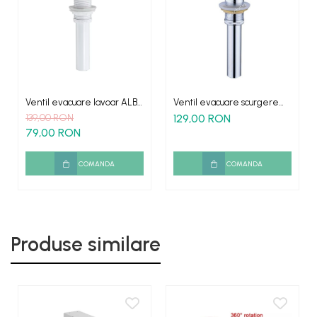
Ventil evacuare lavoar ALB
Ventil evacuare scurgere
inchidere rapida pop-up
lavoar-bideu ALB dop mare
139,00 RON
129,00 RON
fara preaplin quick clack
79,00 RON
COMANDA
COMANDA
Produse similare