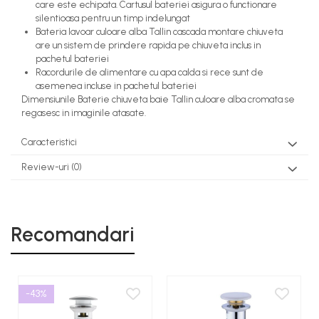
care este echipata. Cartusul bateriei asigura o functionare
silentioasa pentru un timp indelungat
Bateria lavoar culoare alba Tallin cascada montare chiuveta
are un sistem de prindere rapida pe chiuveta inclus in
pachetul bateriei
Racordurile de alimentare cu apa calda si rece sunt de
asemenea incluse in pachetul bateriei
Dimensiunile Baterie chiuveta baie Tallin culoare alba cromata se
regasesc in imaginile atasate.
Caracteristici
Review-uri
(0)
Recomandari
-43%