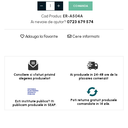
COMANDA
Cod Produs:
ER-A504A
Ai nevoie de ajutor?
0723 679 574
Adauga la Favorite
Cere informatii
Consiliere si sfaturi privind
Ai produsele in 24-48 ore de la
alegerea produselor!
plasarea comenzii!
Poti returna gratuit produsele
Esti institurie publica? Iti
comandate in 14 zile.
publicam produsele in SEAP.