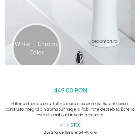
Set dus complet echipat
Suport prindere para dus
Baterie salon
Baterii bideu
Baterii cada-Coloana dus
Baterii cada / dus
Coloana / panou dus
Dus baie complet
449,00 RON
Baterie chiuveta baie Tallin culoare alba cromata. Baterie lavoar
construita integral din alama cu finisaje si fiabilitate deosebita. Bateria
este disponibila si in variata cromata.
IN STOC
Durata de livrare:
24-48 ore