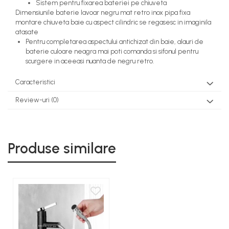
Sistem pentru fixarea bateriei pe chiuveta
Dimensiunile baterie lavoar negru mat retro inox pipa fixa
montare chiuveta baie cu aspect cilindric se regasesc in imaginila
atasate
Pentru completarea aspectului antichizat din baie, alauri de
baterie culoare neagra mai poti comanda si sifonul pentru
scurgere in aceeasi nuanta de negru retro.
Caracteristici
Review-uri
(0)
Produse similare