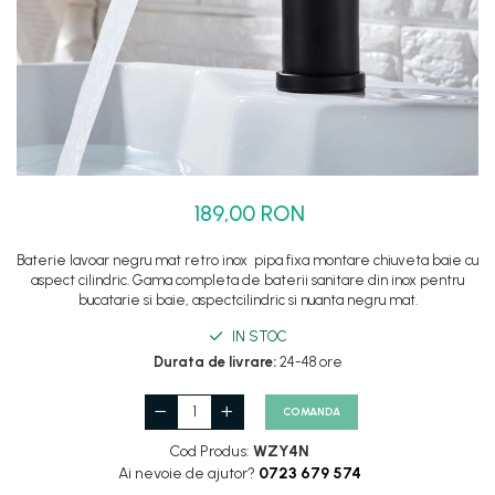
Set dus complet echipat
Suport prindere para dus
Baterie salon
Baterii bideu
Baterii cada-Coloana dus
Baterii cada / dus
189,00 RON
Coloana / panou dus
Dus baie complet
Baterie lavoar negru mat retro inox pipa fixa montare chiuveta baie cu
aspect cilindric. Gama completa de baterii sanitare din inox pentru
bucatarie si baie, aspectcilindric si nuanta negru mat.
IN STOC
Durata de livrare:
24-48 ore
COMANDA
Cod Produs:
WZY4N
Ai nevoie de ajutor?
0723 679 574