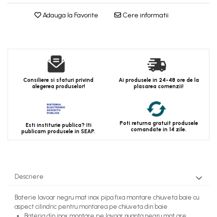
Adauga la Favorite
Cere informatii
Consiliere si sfaturi privind
Ai produsele in 24-48 ore de la
alegerea produselor!
plasarea comenzii!
Poti returna gratuit produsele
Esti institurie publica? Iti
comandate in 14 zile.
publicam produsele in SEAP.
Descriere
Baterie lavoar negru mat inox pipa fixa montare chiuveta baie cu
aspect cilindric pentru montarea pe chiuveta din baie
Bateria din inox montare pe lavoar nuanta negru mat are