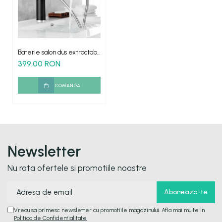
Baterie salon dus extractabil
negru crom
399,00 RON
COMANDA
Newsletter
Nu rata ofertele si promotiile noastre
Vreau sa primesc newsletter cu promotiile magazinului. Afla mai multe in
Politica de Confidentialitate