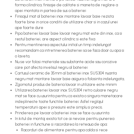
forma cilindrica, finisaje de calitate si maneta de reglare a
apei montata in partea de sus a bateriei
Finisajul mat al bateriei inox montare lavoar baie rezista
foarte bine in orice conditii de utilizare chiar si in cazul unei
ape foarte dure
Pipa bateriei lavoar baie lavoar negru mat este din inox, ca si
restul bateriei, are aspect cilindric si este fixa
Pentru mentinerea aspectului initial un timp indelungat
recomandam ca intretinerea bateriei sa se faca doar cu apa si
o laveta,
Nu se vor folosi materiale sau substante acide sau corozive
care pot afecta invelisul negru al bateriei
Cartusul ceramic de 35mm al bateriei inox SUS304 nuanta
negru mat montare lavoar baie asigura o folosinta indelungata,
Zgomotul produs de bateria lavoar in utilizare este minim
Utilizarea bateriei lavoar inox SUS304 retro culoare negru
mat se face cu usurinta pentru ca exista o singura manetacare
indeplineste toate functiile bateriei. Asfel reglajul
temperaturii apei si presiunii este simplu si precis.
Prinderea pe lavoar a bateriei inox se face cu usurinta
In kitul de montaj exista tot ce ai nevoie pentru punerea
bateriei in functiune si racordarea la reteaua de apa:
Racorduri de alimentare pentru apa calda si rece