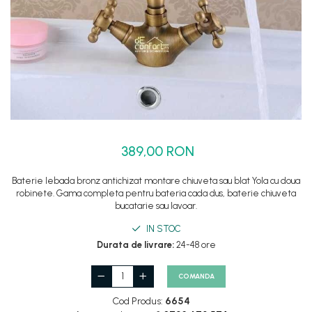
Set dus complet echipat
Suport prindere para dus
Baterie salon
Baterii bideu
Baterii cada-Coloana dus
Baterii cada / dus
Coloana / panou dus
389,00 RON
Dus baie complet
Baterie lebada bronz antichizat montare chiuveta sau blat Yola cu doua
robinete. Gama completa pentru bateria cada dus, baterie chiuveta
bucatarie sau lavoar.
IN STOC
Durata de livrare:
24-48 ore
COMANDA
Cod Produs:
6654