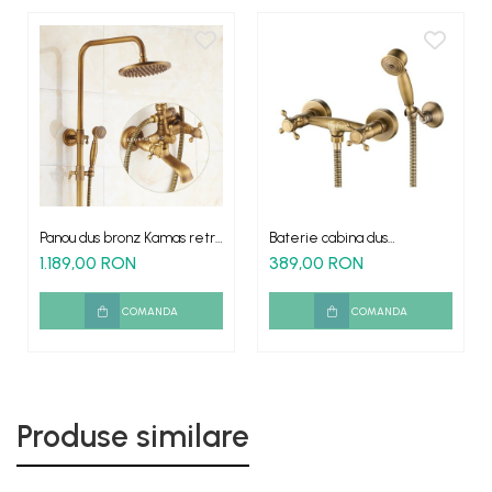
Panou dus bronz Kamas retro
Baterie cabina dus
trei functii
antichizat Yola
1.189,00 RON
389,00 RON
COMANDA
COMANDA
Produse similare