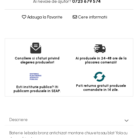
Ai nevoie de ajutor?
0723 679 574
Adauga la Favorite
Cere informatii
Consiliere si sfaturi privind
Ai produsele in 24-48 ore de la
alegerea produselor!
plasarea comenzii!
Poti returna gratuit produsele
Esti institurie publica? Iti
comandate in 14 zile.
publicam produsele in SEAP.
Descriere
Baterie lebada bronz antichizat montare chiuveta sau blat Yola cu