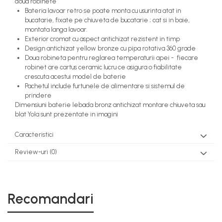
doua robinete
Bateria lavoar retro se poate monta cu usurinta atat in
bucatarie, fixate pe chiuveta de bucatarie ; cat si in baie,
montata langa lavoar.
Exterior cromat cu aspect antichizat rezistent in timp
Design antichizat yellow bronze cu pipa rotativa 360 grade
Doua robineta pentru reglarea temperaturii apei - fiecare
robinet are cartus ceramic lucru ce asigura o fiabilitate
crescuta acestui model de baterie
Pachetul include furtunele de alimentare si sistemul de
prindere
Dimensiuni baterie lebada bronz antichizat montare chiuveta sau
blat Yola sunt prezentate in imagini
Caracteristici
Review-uri
(0)
Recomandari