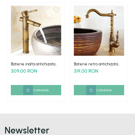
Baterie inalta antichizata
Baterie retro antichizata
retro bambus Soweto
montare blat chiuveta Quito
309,00 RON
319,00 RON
montare blat
COMANDA
COMANDA
Newsletter