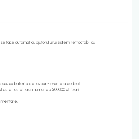
a se face automat cu ajutorul unui sistem retractabil cu
te sau ca baterie de lavoar - montata pe blat
l este testat la un numar de 500000 utilizari
limentare.