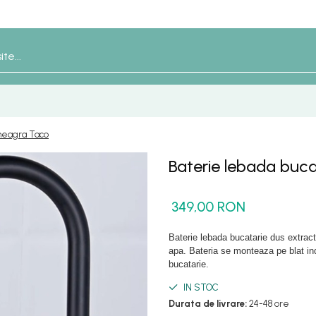
 neagra Taco
Baterie lebada buca
349,00 RON
Baterie lebada bucatarie dus extract
apa. Bateria se monteaza pe blat ind
bucatarie.
IN STOC
Durata de livrare:
24-48 ore