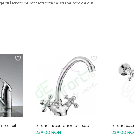
etergentul ramas pe maneta bateriei sau pe para de dus
xtractibil
Baterie lavoar retro crom lucios
Baterie buca
Stilo
Stilo - mont
259,00 RON
239,00 R