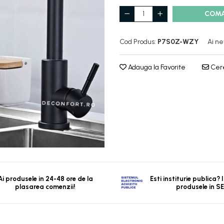
COM
Cod Produs:
P7S0Z-WZY
Ai ne
Adauga la Favorite
Cere
Ai produsele in 24-48 ore de la
Esti institurie publica?
plasarea comenzii!
produsele in S