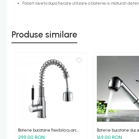
Folositi laveta dupa fiecare utilizare a bateriei si inlaturati d
Etajere - Rafturi baie
Perii toaleta
Sifoane evacuare
Produse similare
Evacuare cada-dus
Evacuare pisoar
Scurgere lavoar
HOME & DECO
Accesorii bucatarie
Improspatare aer
Gradina Terasa Camping
Accesorii camping gaz
Iluminat gradina camping
Baterie bucatarie flexibila cu arc
Baterie bucatarie dus e
GXflexa cromata
HBextra
299,00 RON
169,00 RON