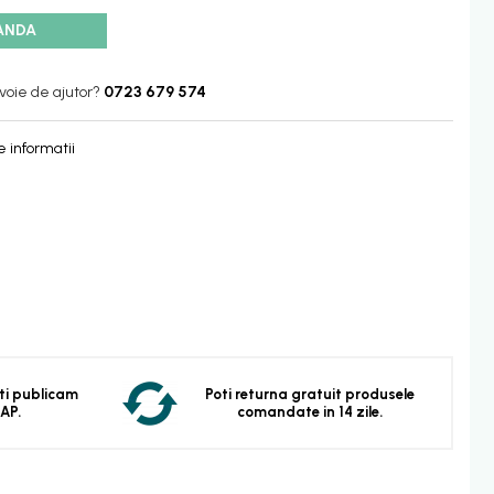
ANDA
voie de ajutor?
0723 679 574
 informatii
 Iti publicam
Poti returna gratuit produsele
EAP.
comandate in 14 zile.