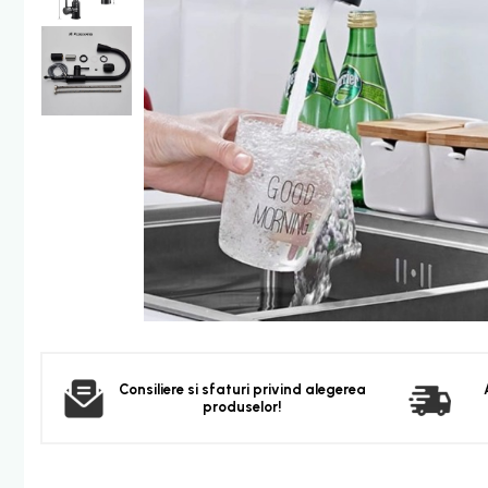
Furtun dus
Para dus
Set dus complet echipat
Suport prindere para dus
Baterie salon
Baterii bideu
Baterii cada-Coloana dus
Baterii cada / dus
Coloana / panou dus
Dus baie complet
Dispenser hartie-sapun
Dispensere Hartie
Dispensere sapun lichid
Consiliere si sfaturi privind alegerea
produselor!
Corpuri Iluminat
Becuri
Aplica bec LED