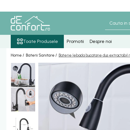
Toate Produsele
Baterii Sanitare
Senzori lavoar - pisoar
Toate Produsele
Promotii
Despre noi
Baterie lavoar senzor
Home /
Baterii Sanitare /
Baterie lebada bucatarie dus extractabil
Baterie pisoar senzor
Accesorii baterii senzor
Baterii bronz antic
Baterie retro blat
Baterie bronz lavoar
Baterie bronz perete
Baterii lavoar
Baterie Bucatarie
Componente Dus