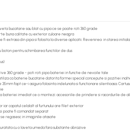
eta bucatarie sau blat cu pipa ce se poate roti 360 grade
rte buna calitate cu exterior culoare neagra
fi extrasa din pipa si folosita la diverse aplicatii. Revenirea in starea initial
cu boton pentru schimbarea functiilor de dus
us)
ative 360 grade - poti roti pipa bateriei in functie de nevoile tale
iliza ca baterie bucatarie datorita formei special concepute si pozitiei inal
35mm fapt ce-i asigura folosinta indelunata si functionare silentioasa. Cartusu
die
ea bateriei imediat ce o montezi: accesoriile de prindere si racordurile de a
iar capatul celalalt al furtunului are filet exterior
si poate fi comandat separat
se regasesc in imaginile atasate
 curatata cu o laveta umeda fara substante abrazive