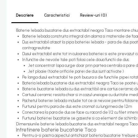
Candelabru bec LED
Descriere
Caracteristici
Review-uri
(0)
Lustra Pendul LED
Incalzire
Baterie lebada bucatarie dus extractabil neagra Taco montare chiuv
Baterie lebada construita integral din alama si materiale de foa
Calorifere electrice
Dus extractabil atasat la pipa bateriei lebada - para de dus poate 
Uscatoare senzor
contragreutate
Dusul extractabil este tot in culoarea bateriei si este prevazut 
Uscatoare de maini
In functie de nevoile tale poti folosi cele doua functii de dus:
Jet concentrat (apa curge doar prin partea centrala a pare d
Uscatoare tip Hotel
Jet ploaie (toate orificiile parei de dus sunt activate )
Instalatii sanitare - termice
Pe langa dusul extractabil te poti bucura si de functiile pipei rot
Bateria lebada bucatarie dus extractabil neagra Taco se poate ut
Filtre apa
Baterie bucatarie lebada cu dus extractibil are cartus ceramic de 
Racorduri alimentare
Cartusul ceramic resista chiar si in cazul uneiape cu duritate me
Pachetul bateriei lebada include tot ce ai nevoie pentru folosir
Robinet coltar
Furtunul pentru para de dus este cromat cu lungimea de 1.2m
Conectarea la para de dus se face cu racord de 1/2 cu filet interior 
Organizare baie
Furtunul bateriei bucatarie se gaseste si ca element de schimb 
Accesorii baie cromate
Dimensiunile baterie lebada bucatarie dus extractabil neagra Taco 
Intretinere baterie bucatarie Taco
Bara sprijin - dizabilitati
Pentru a-si pastra aspectul antichizat bateria bucatarie trebuie