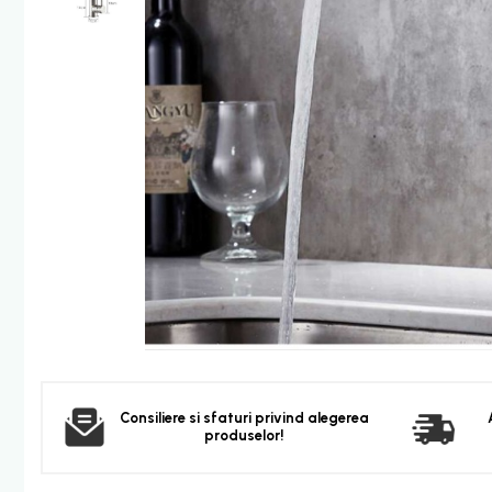
Furtun dus
Para dus
Set dus complet echipat
Suport prindere para dus
Baterie salon
Baterii bideu
Baterii cada-Coloana dus
Baterii cada / dus
Coloana / panou dus
Dus baie complet
Dispenser hartie-sapun
Dispensere Hartie
Dispensere sapun lichid
Consiliere si sfaturi privind alegerea
Corpuri Iluminat
produselor!
Becuri
Aplica bec LED