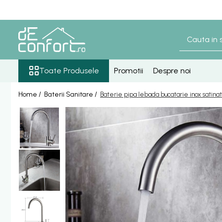
Toate Produsele
Baterii Sanitare
Senzori lavoar - pisoar
Toate Produsele
Promotii
Despre noi
Baterie lavoar senzor
Home /
Baterii Sanitare /
Baterie pipa lebada bucatarie inox satin
Baterie pisoar senzor
Accesorii baterii senzor
Baterii bronz antic
Baterie retro blat
Baterie bronz lavoar
Baterie bronz perete
Baterii lavoar
Baterie Bucatarie
Componente Dus