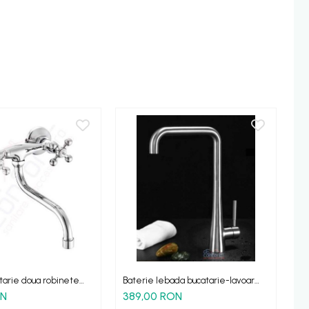
-1
tarie doua robinete
Baterie lebada bucatarie-lavoar
Ba
are perete
crom periat mat Viborg
Ka
ON
389,00 RON
30