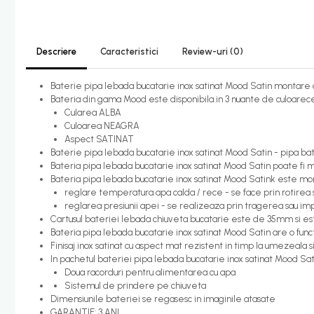
Candelabru bec LED
Lustra Pendul LED
Descriere
Caracteristici
Review-uri
(0)
Incalzire
Calorifere electrice
Baterie pipa lebada bucatarie inox satinat Mood Satin montare 
Bateria din gama Mood este disponibila in 3 nuante de culoarece 
Uscatoare senzor
Cularea ALBA
Culoarea NEAGRA
Uscatoare de maini
Aspect SATINAT
Uscatoare tip Hotel
Baterie pipa lebada bucatarie inox satinat Mood Satin - pipa bate
Bateria pipa lebada bucatarie inox satinat Mood Satin poate fi m
Instalatii sanitare - termice
Bateria pipa lebada bucatarie inox satinat Mood Satink este mon
Filtre apa
reglare temperatura apa calda / rece - se face prin rotirea
reglarea presiunii apei - se realizeaza prin tragerea sau 
Racorduri alimentare
Cartusul bateriei lebada chiuveta bucatarie este de 35mm si est
Bateria pipa lebada bucatarie inox satinat Mood Satin are o fun
Robinet coltar
Finisaj inox satinat cu aspect mat rezistent in timp la umezeala s
In pachetul bateriei pipa lebada bucatarie inox satinat Mood Sat
Organizare baie
Doua racorduri pentru alimentarea cu apa
Accesorii baie cromate
Sistemul de prindere pe chiuveta
Dimensiunile bateriei se regasesc in imaginile atasate
Bara sprijin - dizabilitati
GARANTIE: 3 ANI