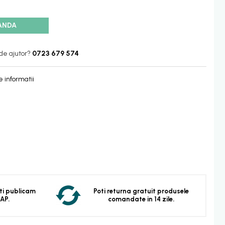
ANDA
de ajutor?
0723 679 574
 informatii
 Iti publicam
Poti returna gratuit produsele
EAP.
comandate in 14 zile.