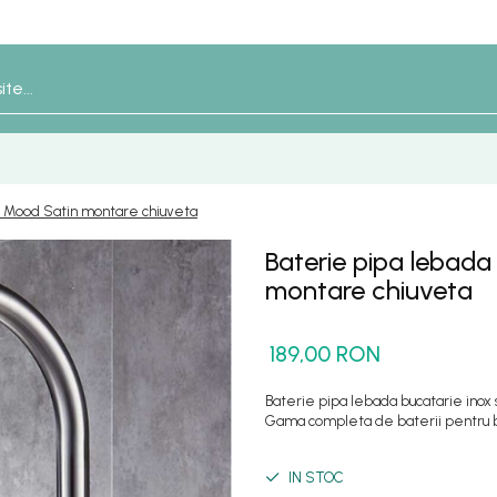
at Mood Satin montare chiuveta
Baterie pipa lebada
montare chiuveta
189,00 RON
Baterie pipa lebada bucatarie inox 
Gama completa de baterii pentru bu
IN STOC