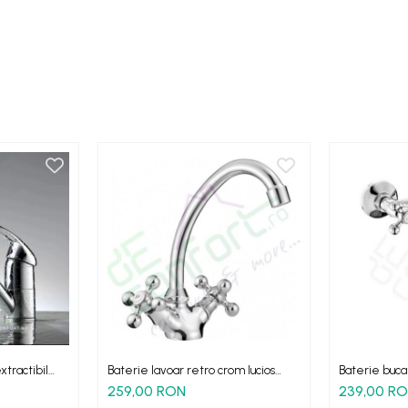
xtractibil
Baterie lavoar retro crom lucios
Baterie buca
Stilo
Stilo - mont
259,00 RON
239,00 R