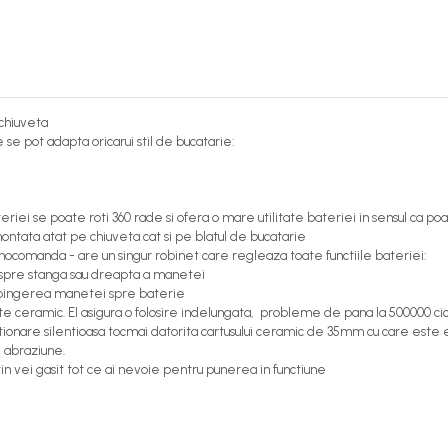
chiuveta
se pot adapta oricarui stil de bucatarie:
riei se poate roti 360 rade si ofera o mare utilitate bateriei in sensul ca po
ontata atat pe chiuveta cat si pe blatul de bucatarie
ocomanda - are un singur robinet care regleaza toate functiile bateriei:
 spre stanga sau dreapta a manetei
impingerea manetei spre baterie
e ceramic. El asigura o folosire indelungata, probleme de pana la 500000 cic
ctionare silentioasa tocmai datorita cartusului ceramic de 35mm cu care este 
i abraziune.
in vei gasit tot ce ai nevoie pentru punerea in functiune