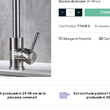
Durata de livrare:
24-48 ore
COM
Cod Produs:
YY618 S
Ai nevoie 
Adauga la Favorite
Cere
Ai produsele in 24-48 ore de la
Esti institurie publica?
plasarea comenzii!
produsele in S