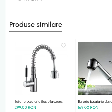
Etajere - Rafturi baie
Perii toaleta
Sifoane evacuare
Produse similare
Evacuare cada-dus
Evacuare pisoar
Scurgere lavoar
HOME & DECO
Accesorii bucatarie
Improspatare aer
Gradina Terasa Camping
Accesorii camping gaz
Iluminat gradina camping
Baterie bucatarie flexibila cu arc
Baterie bucatarie dus e
GXflexa cromata
HBextra
299,00 RON
169,00 RON