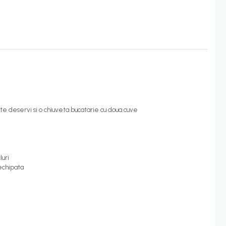
ate deservi si o chiuveta bucatarie cu doua cuve
luri
echipata