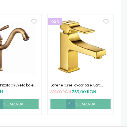
-52%
chizata chiuveta baie
Baterie aurie lavoar baie Caro
Ba
tape
inaltime medie
la
ON
269,00 RON
3
559,00 RON
COMANDA
COMANDA