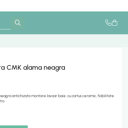
veta CMK alama neagra
agra antichizata montare lavoar baie, cu cartus ceramic, fiabilitate
tro.