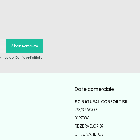
olitica de Confidentialitate
Date comerciale
a
SC NATURAL CONFORT SRL
r
J23/3146/2015
34973815
REZERVELOR 89
CHIAJNA, ILFOV