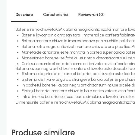
Candelabru bec LED
Descriere
Caracteristici
Review-uri
(0)
Lustra Pendul LED
Incalzire
Baterie retro chiuveta CMK alama neagra antichizata montare lavoa
Baterie lavoar din alama sanitara - material ce confera fiabilitate
Calorifere electrice
Bateria montare chiuveta impresioneaza prin muchiile polishate
Bateria retro negru antichizat montare chiuveta are pipa fixa. P
Uscatoare senzor
Maneta de actionare este montata in partea superioara a bateriei 
Uscatoare de maini
Manevrarea bateriei se face cu usurinta si datorita cartusului 
Cartusul ceramic al bateriei alama antichizata rezista foarte bine 
Uscatoare tip Hotel
Bateria lavoar negru antichizat montare chiuveta este deosebit de si
Sistemul de prindere fixare al bateriei pe chiuveta este foarte in
Instalatii sanitare - termice
Sistemul de fixare asigura o strangere buna a bateriei pe chiuv
Filtre apa
In pachetul bateriei lavoar negru antichizat sunt incluse si cele
Finisajul bateriei montare chiuveta baie antichizata rezista foar
Racorduri alimentare
Intretinerea bateriei se face foarte simplu cu o laveta fara a folos
Robinet coltar
Dimensiunile baterie retro chiuveta CMK alama neagra antichizata
Organizare baie
Accesorii baie cromate
Produse similare
Bara sprijin - dizabilitati