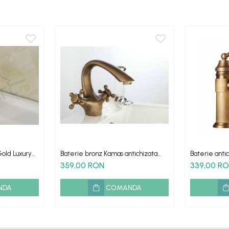
old Luxury
Baterie bronz Kamas antichizata
Baterie anti
doua robinete
medie Sani
359,00 RON
339,00 R
NDA
COMANDA