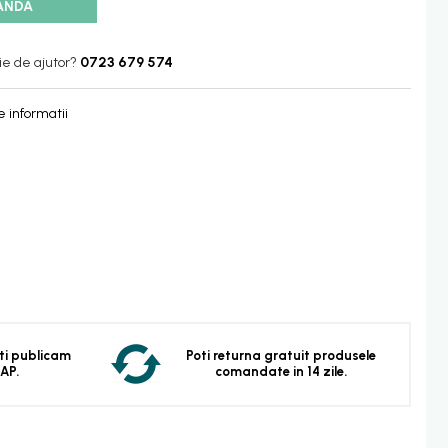
ANDA
ie de ajutor?
0723 679 574
 informatii
 Iti publicam
Poti returna gratuit produsele
EAP.
comandate in 14 zile.