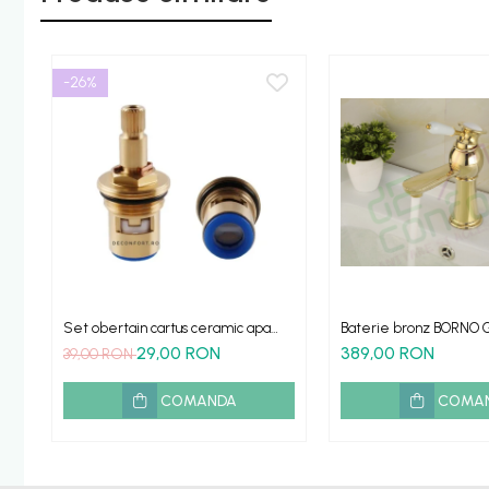
Etajere - Rafturi baie
Perii toaleta
-26%
Sifoane evacuare
Evacuare cada-dus
Evacuare pisoar
Scurgere lavoar
HOME & DECO
Accesorii bucatarie
Improspatare aer
Gradina Terasa Camping
Set obertain cartus ceramic apa
Baterie bronz BORNO G
calda-rece 1/2
montare lavoar
29,00 RON
389,00 RON
39,00 RON
Accesorii camping gaz
Iluminat gradina camping
COMANDA
COMA