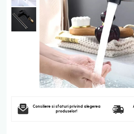
Furtun dus
Para dus
Set dus complet echipat
Suport prindere para dus
Baterie salon
Baterii bideu
Baterii cada-Coloana dus
Baterii cada / dus
Coloana / panou dus
Dus baie complet
Dispenser hartie-sapun
Dispensere Hartie
Dispensere sapun lichid
Consiliere si sfaturi privind alegerea
produselor!
Corpuri Iluminat
Becuri
Aplica bec LED