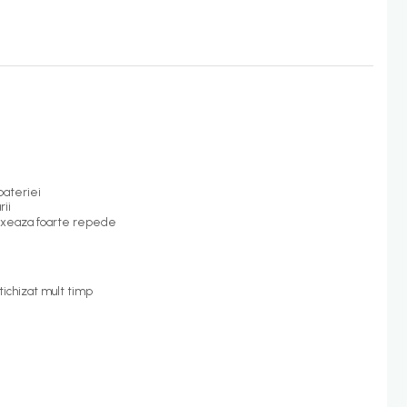
 bateriei
rii
e fixeaza foarte repede
ntichizat mult timp