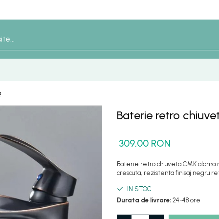
a
Baterie retro chiu
309,00 RON
Baterie retro chiuveta CMK alama ne
crescuta, rezistenta finisaj negru re
IN STOC
Durata de livrare:
24-48 ore