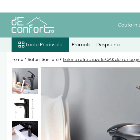
Toate Produsele
Baterii Sanitare
Senzori lavoar - pisoar
Toate Produsele
Promotii
Despre noi
Baterie lavoar senzor
Home /
Baterii Sanitare /
Baterie retro chiuveta CMK alama neagr
Baterie pisoar senzor
Accesorii baterii senzor
Baterii bronz antic
Baterie retro blat
Baterie bronz lavoar
Baterie bronz perete
Baterii lavoar
Baterie Bucatarie
Componente Dus