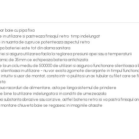
r baie cu pipa fixa
 in utilizare si pastreaza finisajul retro timp indelungat
 in nuanta de cupru ce potenteaza aspectul retro
ipa bateriei este tot din alama sanitara
si asigura utilizarea facila la reglarea presiunii apei sau a temperaturii
ceramic de 35mm ce echipeaza bateria antichizata
la un ciclu mediu de 500000 de utilizari si asigura o functionare silentioasa a
lentioasa in utilizare - nu vor exista zgomote deranjante in timpul functiona
tuitiv si usor de montat, consta intr-o piulita si un ax tubular cu filet care s
eta
 doua racorduri de alimentare, asta pe langa sistemul de prindere
te bine la utilizare indelungata si in conditii de umezeazala
i substanta abrazive sau corizive, astfel bateria retro isi va pastra finisajul a
 montare chiuveta baie se regasesc in imaginile atasate