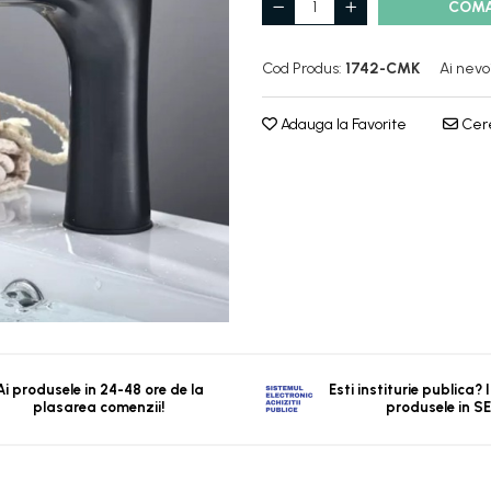
COM
Cod Produs:
1742-CMK
Ai nevo
Adauga la Favorite
Cere
Ai produsele in 24-48 ore de la
Esti institurie publica?
plasarea comenzii!
produsele in S