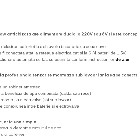
ow antichizata are alimentare duala la 220V sau 6V si este conce
a folosirea bateriei la o chiuveta bucatarie cu doua cuve
fi conectata atat la reteaua electrica cat si la 6 (4 baterii de 1.5v)
ctionare automata se fac cu usurinta conform instructionilor
de aici
a profesionala senzor se monteaza sub lavoar iar la ea se conecte
de un robinet amestec
 a beneficia de apa combinata (calda sau rece)
montat la electrvalva (tot sub lavoar)
ce conexiunea intre baterie si electrovalva
e, este una simpla:
rea si deschide circuitul de apa
ului bateriei