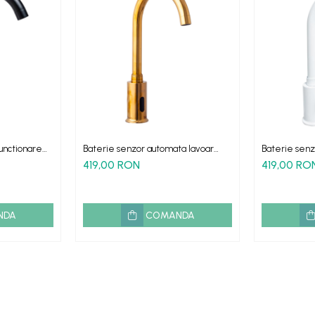
functionare
Baterie senzor automata lavoar
Baterie senz
gru
auriu lucios Gold HighFlow
bucatarie Hi
419,00 RON
419,00 RO
NDA
COMANDA