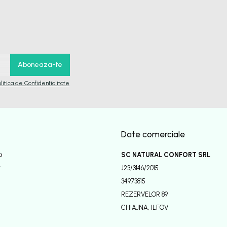
olitica de Confidentialitate
Date comerciale
a
SC NATURAL CONFORT SRL
r
J23/3146/2015
34973815
REZERVELOR 89
CHIAJNA, ILFOV