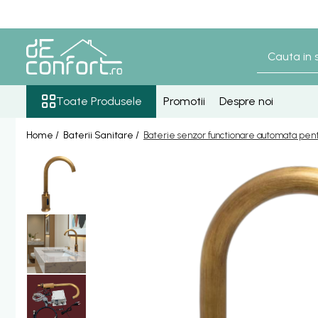
Toate Produsele
Baterii Sanitare
Senzori lavoar - pisoar
Toate Produsele
Promotii
Despre noi
Baterie lavoar senzor
Home /
Baterii Sanitare /
Baterie senzor functionare automata pent
Baterie pisoar senzor
Accesorii baterii senzor
Baterii bronz antic
Baterie retro blat
Baterie bronz lavoar
Baterie bronz perete
Baterii lavoar
Baterie Bucatarie
Componente Dus