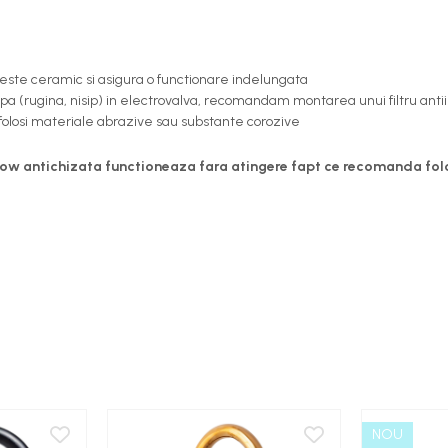
 este ceramic si asigura o functionare indelungata
a (rugina, nisip) in electrovalva, recomandam montarea unui filtru anti
folosi materiale abrazive sau substante corozive
 antichizata functioneaza fara atingere fapt ce recomanda folosir
NOU