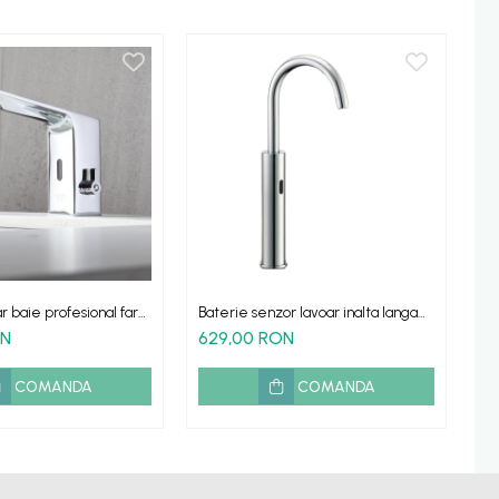
r baie profesional fara
Baterie senzor lavoar inalta langa
Ba
glare temperatura apa
chiuveta HighSense
re
ON
629,00 RON
5
Av
COMANDA
COMANDA