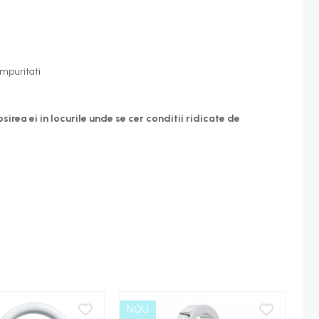
impuritati
ea ei in locurile unde se cer conditii ridicate de
NOU