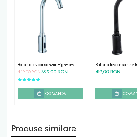
Baterie lavoar senzor HighFlow
Baterie lavoar senzor 
profesionala
automata HighFlow ne
399,00 RON
419,00 RON
449,00 RON
COMANDA
COMA
Produse similare