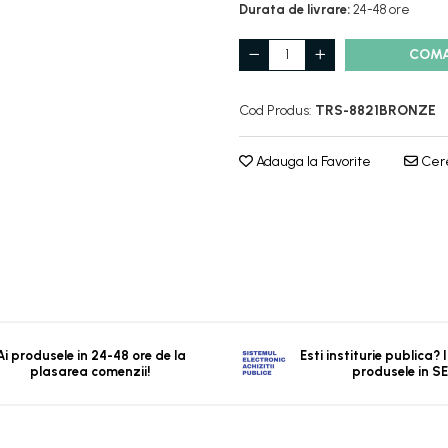
Durata de livrare:
24-48 ore
COM
Cod Produs:
TRS-8821BRONZE
Adauga la Favorite
Cere
Ai produsele in 24-48 ore de la
Esti institurie publica?
plasarea comenzii!
produsele in S