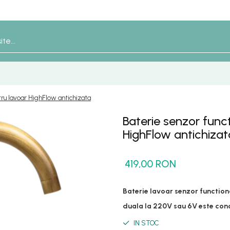
ru lavoar HighFlow antichizata
Baterie senzor func
HighFlow antichizat
419,00 RON
Baterie lavoar senzor functio
duala la 220V sau 6V este con
IN STOC