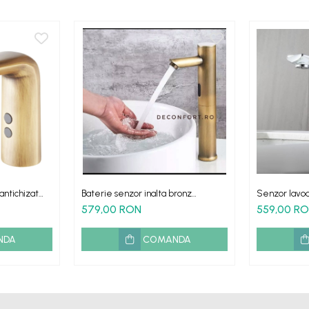
antichizat
Baterie senzor inalta bronz
Senzor lavoa
antichizat retro
atingere re
579,00 RON
559,00 R
NDA
COMANDA