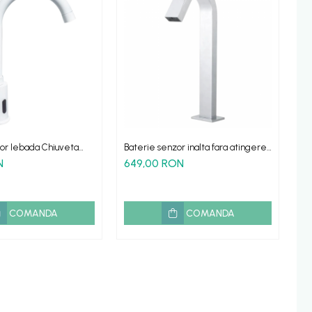
or lebada Chiuveta
Baterie senzor inalta fara atingere
Ba
ghFlow Alba
Sense - rectangulara
ina
N
649,00 RON
6
COMANDA
COMANDA