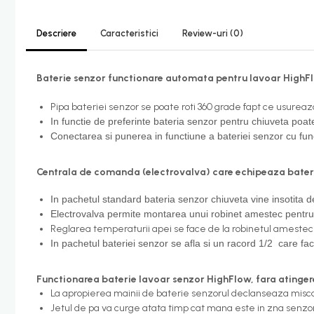
Candelabru bec LED
Descriere
Caracteristici
Review-uri
(0)
Lustra Pendul LED
Incalzire
Baterie senzor functionare automata pentru lavoar HighFl
Calorifere electrice
Pipa bateriei senzor se poate roti 360 grade fapt ce usureaz
Uscatoare senzor
In functie de preferinte bateria senzor pentru chiuveta poate 
Uscatoare de maini
Conectarea si punerea in functiune a bateriei senzor cu fun
Uscatoare tip Hotel
Centrala de comanda (electrovalva) care echipeaza bateri
Instalatii sanitare - termice
Filtre apa
In pachetul standard bateria senzor chiuveta vine insotita 
Electrovalva permite montarea unui robinet amestec pentru
Racorduri alimentare
Reglarea temperaturii apei se face de la robinetul amestec 
Robinet coltar
In pachetul bateriei senzor se afla si un racord 1/2 care fa
Organizare baie
Accesorii baie cromate
Functionarea baterie lavoar senzor HighFlow, fara atinger
La apropierea mainii de baterie senzorul declanseaza misca
Bara sprijin - dizabilitati
Jetul de pa va curge atata timp cat mana este in zna senzor