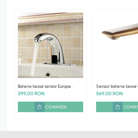
Baterie lavoar senzor Europe
Senzor baterie lavoar 
actionare automata
fara atingere
399,00 RON
569,00 RON
COMANDA
COMA