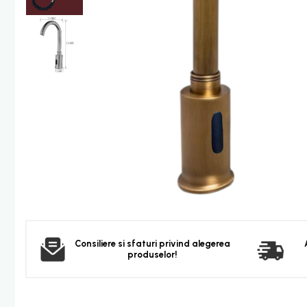
Furtun dus
Para dus
Set dus complet echipat
Suport prindere para dus
Baterie salon
Baterii bideu
Baterii cada-Coloana dus
Baterii cada / dus
Coloana / panou dus
Dus baie complet
Dispenser hartie-sapun
Dispensere Hartie
Dispensere sapun lichid
Consiliere si sfaturi privind alegerea
produselor!
Corpuri Iluminat
Becuri
Aplica bec LED