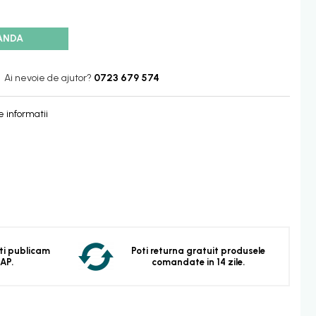
ANDA
Ai nevoie de ajutor?
0723 679 574
 informatii
 Iti publicam
Poti returna gratuit produsele
EAP.
comandate in 14 zile.