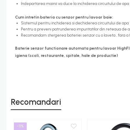
Indepartarea mainii va duce la inchiderea circuitului de apa
Etajere - Rafturi baie
Perii toaleta
Cum intretin bateria cu senzor pentru lavoar baie:
Sistemul pentru inchiderea si dechiderea circuitului de apa
Sifoane evacuare
Pentru a preveni patrunderea impuritatilor din reteaua de ap
Evacuare cada-dus
Recomandam stergerea bateriei senzor cu o laveta , fara a 
Evacuare pisoar
Baterie senzor functionare automata pentru lavoar HighFlow
Scurgere lavoar
igiena (scoli, restaurante, spitale, hale de productie)
HOME & DECO
Accesorii bucatarie
Improspatare aer
Gradina Terasa Camping
Accesorii camping gaz
Recomandari
Iluminat gradina camping
-11%