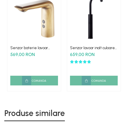
Senzor baterie lavoar
Senzor lavoar inalt culoare
antichizat fara atingere
negru HighSense montare
569,00 RON
659,00 RON
blat
COMANDA
COMANDA
Produse similare