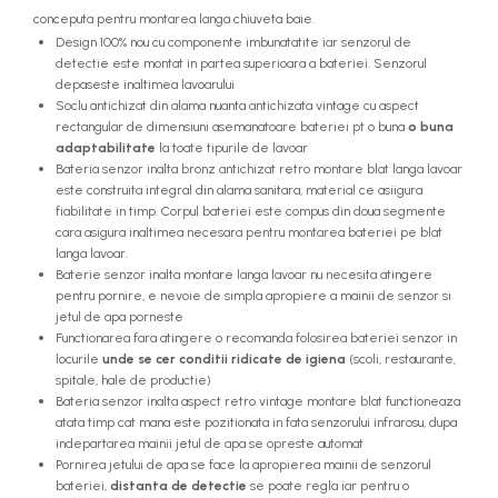
conceputa pentru montarea langa chiuveta baie.
Design 100% nou cu componente imbunatatite iar senzorul de
detectie este montat in partea superioara a bateriei. Senzorul
depaseste inaltimea lavoarului
Soclu antichizat din alama nuanta antichizata vintage cu aspect
rectangular de dimensiuni asemanatoare bateriei pt o buna
o buna
adaptabilitate
la
toate tipurile de lavoar
Bateria senzor inalta bronz antichizat retro montare blat langa lavoar
este construita integral din alama sanitara, material ce asiigura
fiabilitate in timp. Corpul bateriei este compus din doua segmente
cara asigura inaltimea necesara pentru montarea bateriei pe blat
langa lavoar.
Baterie senzor inalta montare langa lavoar nu necesita atingere
pentru pornire, e nevoie de simpla apropiere a mainii de senzor si
jetul de apa porneste
Functionarea fara atingere o recomanda folosirea bateriei senzor in
locurile
unde se cer conditii ridicate de igiena
(scoli, restaurante,
spitale, hale de productie)
Bateria senzor inalta aspect retro vintage montare blat functioneaza
atata timp cat mana este pozitionata in fata senzorului infrarosu, dupa
indepartarea mainii jetul de apa se opreste automat
Pornirea jetului de apa se face la apropierea mainii de senzorul
bateriei,
distanta de detectie
se poate regla iar pentru o