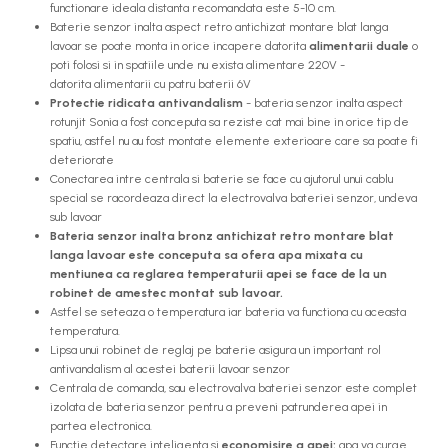
functionare ideala distanta recomandata este 5-10 cm.
Baterie senzor inalta aspect retro antichizat montare blat langa
lavoar se poate monta in orice incapere datorita
alimentarii duale
o
poti folosi si in spatiile unde nu exista alimentare 220V -
datorita alimentarii cu patru baterii 6V
Protectie ridicata antivandalism
- bateria senzor inalta aspect
rotunjit Sonia a fost conceputa sa reziste cat mai bine in orice tip de
spatiu, astfel nu au fost montate elemente exterioare care sa poate fi
deteriorate
Conectarea intre centrala si baterie se face cu ajutorul unui cablu
special se racordeaza direct la electrovalva bateriei senzor, undeva
sub lavoar
Bateria senzor inalta bronz antichizat retro montare blat
langa lavoar este conceputa sa ofera apa mixata cu
mentiunea ca reglarea temperaturii apei se face de la un
robinet de amestec montat sub lavoar.
Astfel se seteaza o temperatura iar bateria va functiona cu aceasta
temperatura.
Lipsa unui robinet de reglaj pe baterie asigura un important rol
antivandalism al acestei baterii lavoar senzor
Centrala de comanda, sau electrovalva bateriei senzor este complet
izolata de bateria senzor pentru a preveni patrunderea apei in
partea electronica.
Functie detectare inteligenta si
economisire a apei:
apa va curge