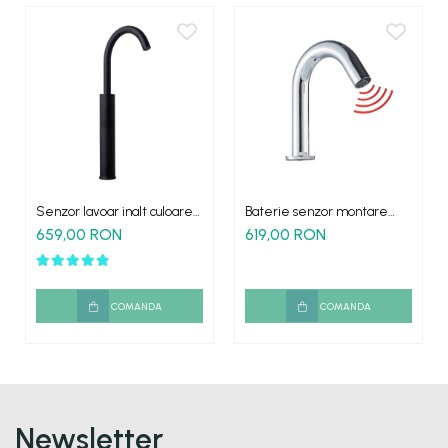
Senzor lavoar inalt culoare
Baterie senzor montare
negru HighSense montare
chiuveta baie Sense
659,00 RON
619,00 RON
blat
COMANDA
COMANDA
Newsletter