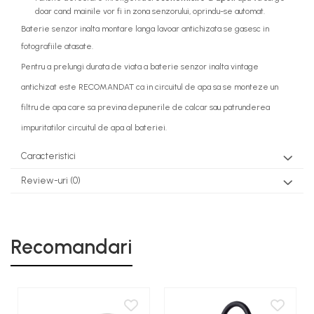
doar cand mainile vor fi in zona senzorului, oprindu-se automat.
Baterie senzor inalta montare langa lavoar antichizata se gasesc in
fotografiile atasate.
Pentru a prelungi durata de viata a baterie senzor inalta vintage
antichizat este RECOMANDAT ca in circuitul de apa sa se monteze un
filtru de apa care sa previna depunerile de calcar sau patrunderea
impuritatilor circuitul de apa al bateriei.
Caracteristici
Review-uri
(0)
Recomandari