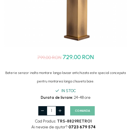
Set dus complet echipat
Suport prindere para dus
Baterie salon
Baterii bideu
Baterii cada-Coloana dus
Baterii cada / dus
729,00 RON
799,00 RON
Coloana / panou dus
Dus baie complet
Baterie senzor inalta montare langa lavoar antichizata este special conceputa
pentru montarea langa chiuveta baie.
IN STOC
Durata de livrare:
24-48 ore
COMANDA
Cod Produs:
TRS-8829RETRO1
Ai nevoie de ajutor?
0723 679 574