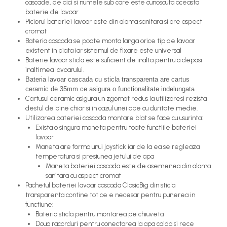
cascade, de aici si numele sub care este cunoscuta aceasta
baterie de lavoar
Piciorul bateriei lavoar este din alama sanitara si are aspect
cromat
Bateria cascada se poate monta langa orice tip de lavoar
existent in piata iar sistemul de fixare este universal
Baterie lavoar sticla este suficient de inalta pentru a depasi
inaltimea lavoarului.
Bateria lavoar cascada cu sticla transparenta are cartus
ceramic de 35mm ce asigura o functionalitate indelungata
Cartusul ceramic asigura un zgomot redus la utilizaresi rezista
destul de bine chiar si in cazul unei ape cu duritate medie.
Utilizarea bateriei cascada montare blat se face cu usurinta:
Exista o singura maneta pentru toate functiile bateriei
lavoar
Maneta are forma unui joystick iar de la ea se regleaza
temperatura si presiunea jetului de apa
Maneta bateriei cascada este de asemenea din alama
sanitara cu aspect cromat
Pachetul bateriei lavoar cascada ClasicBig din sticla
transparenta contine tot ce e necesar pentru punerea in
functiune:
Bateria sticla pentru montarea pe chiuveta
Doua racorduri pentru conectarea la apa calda si rece