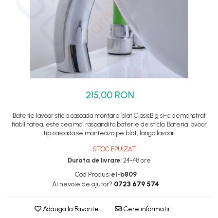
Set dus complet echipat
Suport prindere para dus
Baterie salon
Baterii bideu
Baterii cada-Coloana dus
Baterii cada / dus
215,00 RON
Coloana / panou dus
Dus baie complet
Baterie lavoar sticla cascada montare blat ClasicBig si-a demonstrat
fiabilitatea, este cea mai raspandita baterie de sticla. Bateria lavoar
tip cascada se monteaza pe blat, langa lavoar.
STOC EPUIZAT
Durata de livrare:
24-48 ore
Cod Produs:
el-b809
Ai nevoie de ajutor?
0723 679 574
Adauga la Favorite
Cere informatii