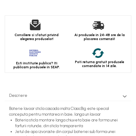
Consiliere si sfaturi privind
Ai produsele in 24-48 ore de la
alegerea produselor!
plasarea comenzii!
Poti returna gratuit produsele
Esti institurie publica? Iti
comandate in 14 zile.
publicam produsele in SEAP.
Descriere
Baterie lavoar sticla cascada inalta ClasicBig este special
conceputa pentru montarea in baie, langa un lavoar
Bateria sticla montare langa chiuveta baie are forma unei
farfurii rotunde, din sticla transparenta
Jetul de apa izvoraste din corpul bateriei sub forma unei