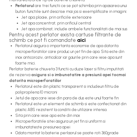
Perlatorul
are trei functii ce se pot schimba prin apasarea unui
buton. functiile sunt descrise mai jos si exemplificate in imagini:
Jet apa ploaie, prin orificiile exterioare
Jet apa concentrat, prin orificiul central
Jet apa combinat, include ambele functionalitati de mai sus
Pentru acest perlator exista cartuse filtrante de
schimb ce pot fi comandate
aici
Perlatorul asigura o importanta economie de apa datorita
microperforatiilor care produc un jet fin de apa. Sita este din
inox anticoroziv, anticalcar iar gaurile prin care iese apa sunt
foarte mici.
Perlator baterie chiuveta 3 functii cu duze laser si filtru imputitati
de rezerva
asigura si o imbunatatire a presiunii apei tocmai
datorita microperforatiilor
Perlatorul este din plastic transparent si includeun filtru de
polipropilena 10 microni
Jetul de apa care iese din para de dus este unul foarte fin
Perlatorul este un element de schimb si este confectionat din
plastic ABS rezistent la conditii de utilizare intensa.
Sita prin care iese apa este din inox
Microperforatiile sitei asigura un jet fin si uniform si
imbunatateste presiunea apei
Odata montat la baterie perlaorul se poate roti 360grade