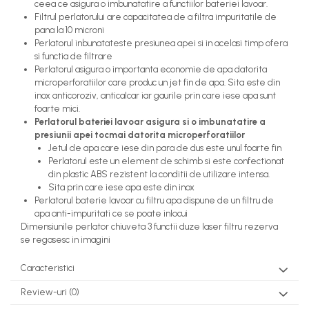
ceea ce asigura o imbunatatire a functiilor bateriei lavoar.
Filtrul perlatorului are capacitatea de a filtra impuritatile de
pana la 10 microni
Perlatorul inbunatateste presiunea apei si in acelasi timp ofera
si functia de filtrare
Perlatorul asigura o importanta economie de apa datorita
microperforatiilor care produc un jet fin de apa. Sita este din
inox anticoroziv, anticalcar iar gaurile prin care iese apa sunt
foarte mici.
Perlatorul bateriei lavoar asigura si o imbunatatire a
presiunii apei tocmai datorita microperforatiilor
Jetul de apa care iese din para de dus este unul foarte fin
Perlatorul este un element de schimb si este confectionat
din plastic ABS rezistent la conditii de utilizare intensa.
Sita prin care iese apa este din inox
Perlatorul baterie lavoar cu filtru apa dispune de un filtru de
apa anti-impuritati ce se poate inlocui
Dimensiunile perlator chiuveta 3 functii duze laser filtru rezerva
se regasesc in imagini
Caracteristici
Review-uri
(0)