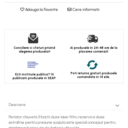
Adauga la Favorite
Cere informatii
Consiliere si sfaturi privind
Ai produsele in 24-48 ore de la
alegerea produselor!
plasarea comenzii!
Poti returna gratuit produsele
Esti institurie publica? Iti
comandate in 14 zile.
publicam produsele in SEAP.
Descriere
Perlator chiuveta 3 functii duze laser filtru rezerva si duze
extrafine pentru presiune scazuta este special conceput pentru
montarea la orice tip de baterie chiuveta.