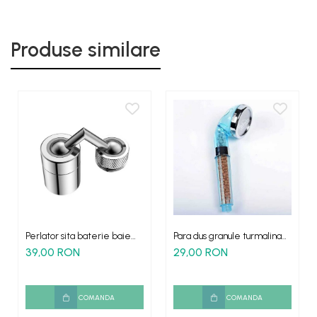
Produse similare
Perlator sita baterie baie
Para dus granule turmalina
alama 720 grade
efect tonifiant SPA
39,00 RON
29,00 RON
COMANDA
COMANDA