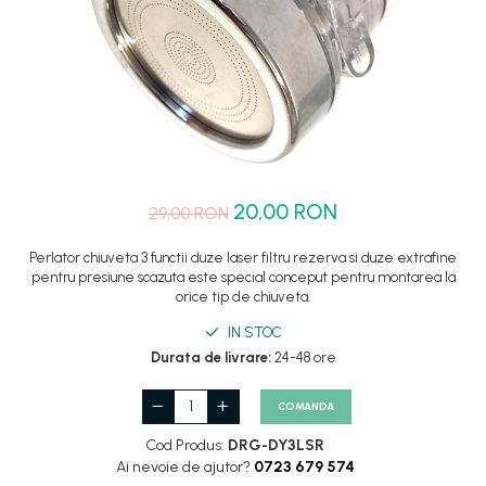
Set dus complet echipat
Suport prindere para dus
Baterie salon
Baterii bideu
Baterii cada-Coloana dus
Baterii cada / dus
20,00 RON
29,00 RON
Coloana / panou dus
Dus baie complet
Perlator chiuveta 3 functii duze laser filtru rezerva si duze extrafine
pentru presiune scazuta este special conceput pentru montarea la
orice tip de chiuveta.
IN STOC
Durata de livrare:
24-48 ore
COMANDA
Cod Produs:
DRG-DY3LSR
Ai nevoie de ajutor?
0723 679 574