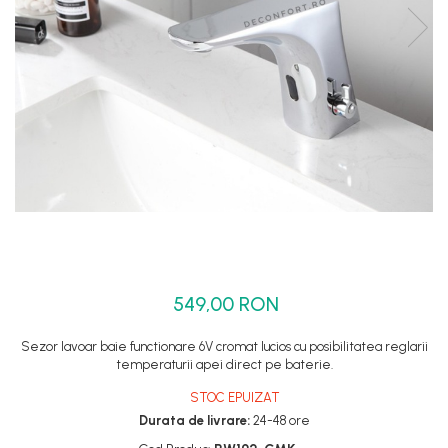
Set dus complet echipat
Suport prindere para dus
Baterie salon
Baterii bideu
Baterii cada-Coloana dus
Baterii cada / dus
Coloana / panou dus
Dus baie complet
549,00 RON
Sezor lavoar baie functionare 6V cromat lucios cu posibilitatea reglarii
temperaturii apei direct pe baterie.
STOC EPUIZAT
Durata de livrare:
24-48 ore