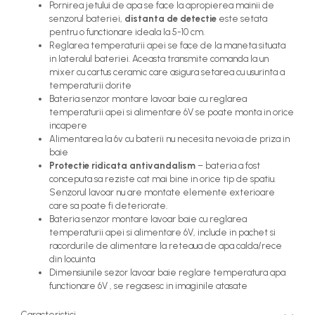
Pornirea jetului de apa se face la apropierea mainii de
senzorul bateriei,
distanta de detectie
este setata
pentru o functionare ideala la 5-10 cm.
Reglarea temperaturii apei se face de la maneta situata
in lateralul bateriei. Aceasta transmite comanda la un
mixer cu cartus ceramic care asigura setarea cu usurinta a
temperaturii dorite
Bateria senzor montare lavoar baie cu reglarea
temperaturii apei si alimentare 6V se poate monta in orice
incapere
Alimentarea la 6v cu baterii nu necesita nevoia de priza in
baie
Protectie ridicata antivandalism
– bateria a fost
conceputa sa reziste cat mai bine in orice tip de spatiu.
Senzorul lavoar nu are montate elemente exterioare
care sa poate fi deteriorate.
Bateria senzor montare lavoar baie cu reglarea
temperaturii apei si alimentare 6V, include in pachet si
racordurile de alimentare la reteaua de apa calda/rece
din locuinta
Dimensiunile sezor lavoar baie reglare temperatura apa
functionare 6V , se regasesc in imaginile atasate
Caracteristici