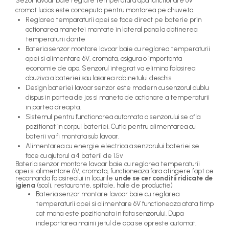
Sezor lavoar baie reglare temperatura apa functionare 6V
cromat lucios este conceputa pentru montarea pe chiuveta.
Reglarea temparaturii apei se face direct pe baterie prin
actionarea manetei montate in lateral pana la obtinerea
temperaturii dorite
Bateria senzor montare lavoar baie cu reglarea temperaturii
apei si alimentare 6V, cromata, asigura o importanta
economie de apa. Senzorul integrat va elimina folosirea
abuziva a bateriei sau lasarea robinetului deschis
Design bateriei lavoar senzor este modern cu senzorul dublu
dispus in partea de jos si maneta de actionare a temperaturii
in partea dreapta.
Sistemul pentru functionarea automata a senzorului se afla
pozitionat in corpul bateriei. Cutia pentru alimentarea cu
baterii va fi montata sub lavoar.
Alimentarea cu energie electrica a senzorului bateriei se
face cu ajutorul a 4 baterii de 1.5v
Bateria senzor montare lavoar baie cu reglarea temperaturii
apei si alimentare 6V, cromata, functioneaza fara atingere fapt ce
recomanda folosirealui in locurile
unde se cer conditii ridicate de
igiena
(scoli, restaurante, spitale, hale de productie)
Bateria senzor montare lavoar baie cu reglarea
temperaturii apei si alimentare 6V functioneaza atata timp
cat mana este pozitionata in fata senzorului. Dupa
indepartarea mainii jetul de apa se opreste automat.