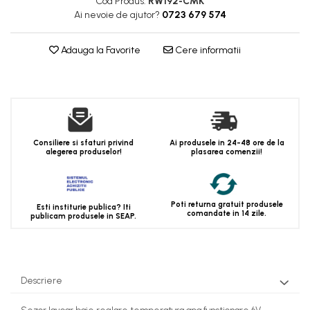
Cod Produs:
RW192-CMK
Ai nevoie de ajutor?
0723 679 574
Adauga la Favorite
Cere informatii
Consiliere si sfaturi privind
Ai produsele in 24-48 ore de la
alegerea produselor!
plasarea comenzii!
Poti returna gratuit produsele
Esti institurie publica? Iti
comandate in 14 zile.
publicam produsele in SEAP.
Descriere