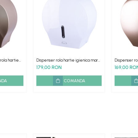
rola hartie
Dispenser rola hartie igienica mare
Dispenser ro
JUMBO culoare alba
JUMBO auriu
179,00 RON
169,00 RO
NDA
COMANDA