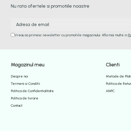
Nu rata ofertele si promotiile noastre
Vreau sa primesc newsletter cu promotiile magazinului. Afla mai multe in
P
Magazinul meu
Clienti
Despre noi
Metode de Plat
Termeni si Conditii
Politica de Retu
Politica de Confidentialitate
ANPC
Politica de livrare
Contact