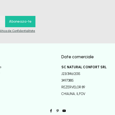
olitica de Confidentialitate
Date comerciale
a
SC NATURAL CONFORT SRL
r
J23/3146/2015
34973815
REZERVELOR 89
CHIAJNA, ILFOV