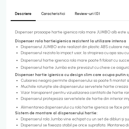
Candelabru bec LED
Descriere
Caracteristici
Review-uri
(0)
Lustra Pendul LED
Incalzire
Dispenser prosoape hartie igienica rola mare JUMBO alb este un pr
Calorifere electrice
Dispenser rola hartieigienica rezistent la utilizare intensa
Uscatoare senzor
Dispenserul JUMBO este realizat din plastic ABS culoare neg
Uscatoare de maini
Dispenserul rezista la impact usor, la stropirea cu apa sau 
Dispenserul hartie igienica rola mare poate fi folosit cu succes
Uscatoare tip Hotel
Dispenserul hartie Jumbo este prevazut cu cheie ce asigura in
Instalatii sanitare - termice
Dispenser hartie igienica cu design slim care ocupa putin s
Filtre apa
Culoarea neagra permite dispenserului sa poate fi montat s
Muchiile rotunjite ale dispenserului servetele hartie creaza
Racorduri alimentare
Vizor transparent pentru vizualizarea cantitatii de hartie 
Robinet coltar
Dispenserul protejeaza servetelele de hartie din interior impo
Organizare baie
Alimentarea dispenserului cu rola hartie igienica se face pri
Sistem de montare al dispenserului hartie:
Accesorii baie cromate
Dispenserul rola Jumbo vine echipat cu un set de dibluri și șu
Bara sprijin - dizabilitati
Dispenserul se fixeaza stabil pe orice suprafata. Montarea d