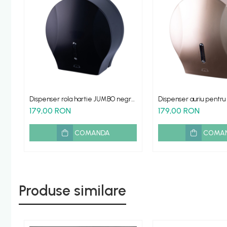
Dispenser rola hartie JUMBO negru
Dispenser auriu pentru 
inchidere cheie
igienica mare JUMBO
179,00 RON
179,00 RON
COMANDA
COMA
Produse similare