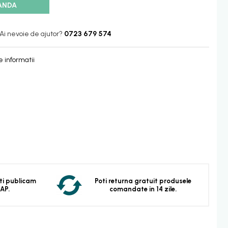
ANDA
Ai nevoie de ajutor?
0723 679 574
 informatii
 Iti publicam
Poti returna gratuit produsele
EAP.
comandate in 14 zile.