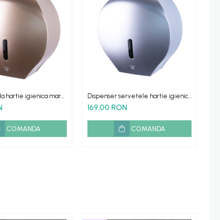
la hartie igienica mare
Dispenser servetele hartie igienica
Di
rola mare JUMBO argintiu
ar
N
169,00 RON
1
COMANDA
COMANDA