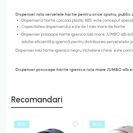
Etajere - Rafturi baie
Dispenser rola servetele hartie pentru orice spatiu, public 
Perii toaleta
Dispenserul hartie carcasa plastic ABS este conceput special
Sifoane evacuare
Capacitatea dispenserului este de 1 rola mare de hartie
Evacuare cada-dus
Dispenser prosoape hartie igienica rola mare JUMBO alb este 
soluție eficientă și igienică pentru distribuirea șervețelelor p
Evacuare pisoar
Dispenser rola hartie igienica negru inchidere cheie este conce
Scurgere lavoar
HOME & DECO
Accesorii bucatarie
Dispenser prosoape hartie igienica rola mare JUMBO alb est
Improspatare aer
Gradina Terasa Camping
Accesorii camping gaz
Recomandari
Iluminat gradina camping
NOU
NOU