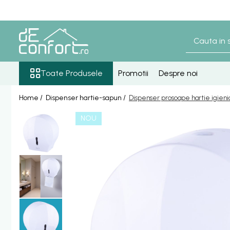
Toate Produsele
Baterii Sanitare
Senzori lavoar - pisoar
Toate Produsele
Promotii
Despre noi
Baterie lavoar senzor
Home /
Dispenser hartie-sapun /
Dispenser prosoape hartie igien
Baterie pisoar senzor
Accesorii baterii senzor
NOU
Baterii bronz antic
Baterie retro blat
Baterie bronz lavoar
Baterie bronz perete
Baterii lavoar
Baterie Bucatarie
Componente Dus