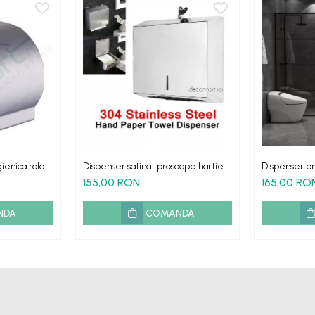
gienica rola
Dispenser satinat prosoape hartie
Dispenser pr
capacitate 300buc metalic
300buc metal
155,00 RON
165,00 RO
NDA
COMANDA