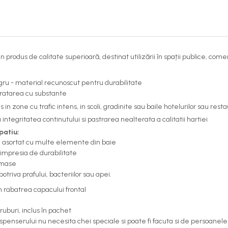
odus de calitate superioară, destinat utilizării în spații publice, comer
ru - material recunoscut pentru durabilitate
curatarea cu substante
 in zone cu trafic intens, in scoli, gradinite sau baile hotelurilor sau rest
tegritatea continutului si pastrarea nealterata a calitatii hartiei
patiu:
i asortat cu multe elemente din baie
 impresia de durabilitate
ramase
triva prafului, bacteriilor sau apei.
n rabatrea capacului frontal
ruburi, inclus în pachet
ispenserului nu necesita chei speciale si poate fi facuta si de persoanel