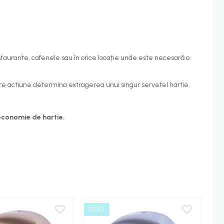
estaurante, cafenele sau în orice locație unde este necesară o
care actiune determina extragerea unui singur servetel hartie.
 economie de hartie.
NOU
N