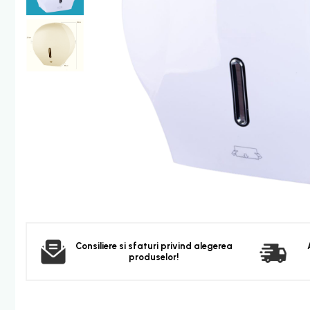
Furtun dus
Para dus
Set dus complet echipat
Suport prindere para dus
Baterie salon
Baterii bideu
Baterii cada-Coloana dus
Baterii cada / dus
Coloana / panou dus
Dus baie complet
Dispenser hartie-sapun
Dispensere Hartie
Dispensere sapun lichid
Consiliere si sfaturi privind alegerea
produselor!
Corpuri Iluminat
Becuri
Aplica bec LED