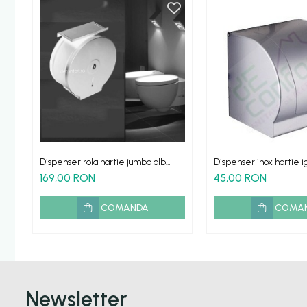
Dispenser rola hartie jumbo alb
Dispenser inox hartie i
metalic antivandalism cu suport
mica
169,00 RON
45,00 RON
hartie Milano
COMANDA
COMA
Newsletter