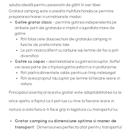
soluția ideală pentru pasionatii de gătit în aer liber.
Gratarul camping este o unealta multifunctionala ce permite
prepararea hranei in urmatoarele moduri:
Gatire gratar clasic
- permite gatirea independenta pe
ambele parti ale gratarului si implicit o suprafata mare de
gatire
Poti folosi cele doua sectiuni ale gratarului camping in
functie de preferintele tale
Le poti incarca diferit cu carbune sau lemne de foc si poti
diversifica
Gatire cu capac -
asemanatoare cu gatirea la cuptor. Astfel
vei avea parte de o friptura gatita uniform si in profunzime.
Poti pastra alimentele calde pentru un timp indelungat
Poti avea propriut tau cuptor pe lemne la fiecare iesire in
natura
Principalul avantaj al acestui gratar este adaptabilitatea lui la
orice spatiu si faptul ca il poti lua cu tine la fiecare iesire in
natura si asta fara a-ti face griji in lagatura cu transportul lui.
Gratar camping cu dimensiune optima si maner de
transport:
Dimensiunea perfecta atat pentru transportul