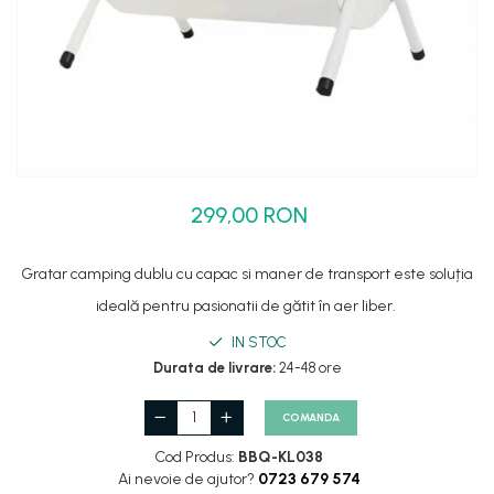
Set dus complet echipat
Suport prindere para dus
Baterie salon
Baterii bideu
Baterii cada-Coloana dus
Baterii cada / dus
299,00 RON
Coloana / panou dus
Dus baie complet
Gratar camping dublu cu capac si maner de transport este soluția
ideală pentru pasionatii de gătit în aer liber.
IN STOC
Durata de livrare:
24-48 ore
COMANDA
Cod Produs:
BBQ-KL038
Ai nevoie de ajutor?
0723 679 574