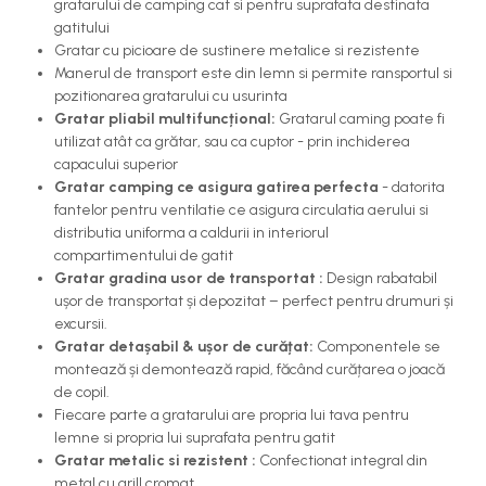
gratarului de camping cat si pentru suprafata destinata
gatitului
Gratar cu picioare de sustinere metalice si rezistente
Manerul de transport este din lemn si permite ransportul si
pozitionarea gratarului cu usurinta
Gratar pliabil multifuncțional:
Gratarul caming poate fi
utilizat atât ca grătar, sau ca cuptor - prin inchiderea
capacului superior
Gratar camping ce asigura gatirea perfecta
- datorita
fantelor pentru ventilatie ce asigura circulatia aerului si
distributia uniforma a caldurii in interiorul
compartimentului de gatit
Gratar gradina usor de transportat :
Design rabatabil
ușor de transportat și depozitat – perfect pentru drumuri și
excursii.
Gratar detașabil & ușor de curățat:
Componentele se
montează și demontează rapid, făcând curățarea o joacă
de copil.
Fiecare parte a gratarului are propria lui tava pentru
lemne si propria lui suprafata pentru gatit
Gratar metalic si rezistent :
Confectionat integral din
metal cu grill cromat