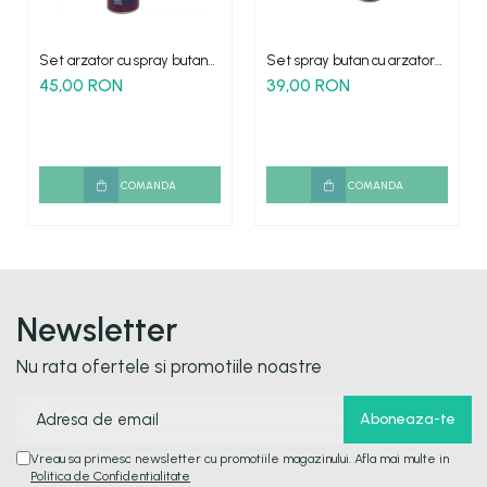
Set arzator cu spray butan
Set spray butan cu arzator
multifunctional
Flame
45,00 RON
39,00 RON
COMANDA
COMANDA
Newsletter
Nu rata ofertele si promotiile noastre
Vreau sa primesc newsletter cu promotiile magazinului. Afla mai multe in
Politica de Confidentialitate