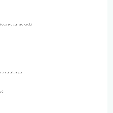
i duale a cumulatorului
 montata lampa.
ivă