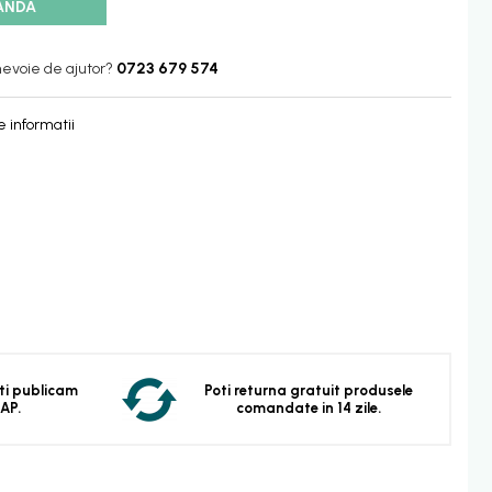
ANDA
nevoie de ajutor?
0723 679 574
 informatii
 Iti publicam
Poti returna gratuit produsele
EAP.
comandate in 14 zile.