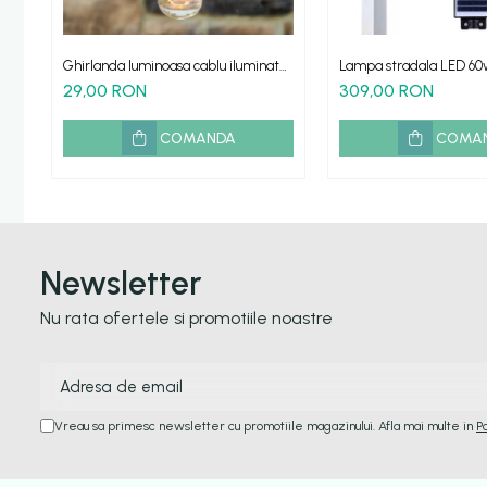
Ghirlanda luminoasa cablu iluminat
Lampa stradala LED 60
led exterior
incarcare cu senzor lu
29,00 RON
309,00 RON
COMANDA
COMA
Newsletter
Nu rata ofertele si promotiile noastre
Vreau sa primesc newsletter cu promotiile magazinului. Afla mai multe in
P