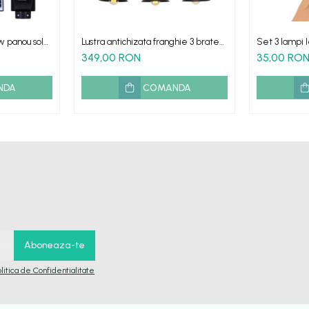
w panou solar
Lustra antichizata franghie 3 brate
Set 3 lampi 
mina
sfoara lant
telecomanda 
349,00 RON
35,00 RO
NDA
COMANDA
olitica de Confidentialitate