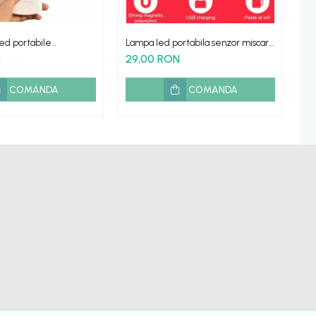
led portabile
Lampa led portabila senzor miscare
Tr
inclusa
alimentare USB
por
N
29,00 RON
6
COMANDA
COMANDA