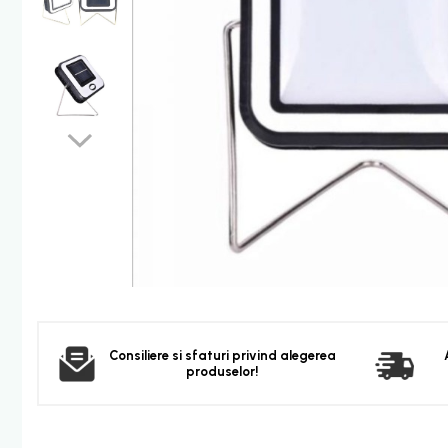
Furtun dus
Para dus
Set dus complet echipat
Suport prindere para dus
Baterie salon
Baterii bideu
Baterii cada-Coloana dus
Baterii cada / dus
Coloana / panou dus
Dus baie complet
Dispenser hartie-sapun
Dispensere Hartie
Dispensere sapun lichid
Consiliere si sfaturi privind alegerea
produselor!
Corpuri Iluminat
Becuri
Aplica bec LED