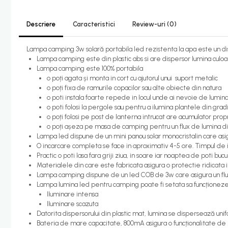
Candelabru bec LED
Descriere
Caracteristici
Review-uri
(0)
Lustra Pendul LED
Incalzire
Lampa camping 3w solară portabila led rezistenta la apa este un dispo
Lampa camping este din plastic abs si are dispersor lumina culoa
Calorifere electrice
Lampa camping este 100% portabila
o poți agata și monta in cort cu ajutorul unui suport metalic
Uscatoare senzor
o poți fixa de ramurile copacilor sau alte obiecte din natura
Uscatoare de maini
o poti instala foarte repede in locul unde ai nevoie de lumin
o poti folosi la pergole sau pentru a ilumina plantele din grad
Uscatoare tip Hotel
o poți folosi pe post de lanterna intrucat are acumulator prop
Instalatii sanitare - termice
o poți așeza pe masa de camping pentru un flux de lumina dis
Lampa led dispune de un mini panou solar monocristalin care asigur
Filtre apa
O incarcare completa se face in aproximativ 4-5 ore. Timpul de 
Racorduri alimentare
Practic o poti lasa fara griji ziua, in soare iar noaptea de poti buc
Materialele din care este fabricata asigura o protectie ridicata 
Robinet coltar
Lampa camping dispune de un led COB de 3w care asigura un flux 
Lampa lumina led pentru camping poate fi setata sa funcționeze în
Organizare baie
Iluminare intensa
Accesorii baie cromate
Iluminare scazuta
Datorita dispersorului din plastic mat, lumina se dispersează unif
Bara sprijin - dizabilitati
Bateria de mare capacitate, 800mA asigura o funcționalitate de 