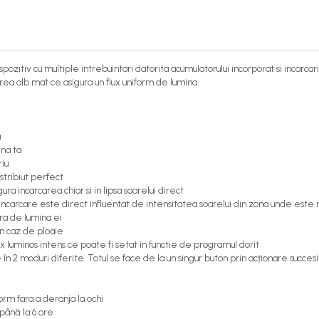
zitiv cu multiple intrebuintari datorita acumulatorului incorporat si incarcari
rea alb mat ce asigura un flux uniform de lumina
a
ina ta
riu
tribiut perfect
a incarcarea chiar si in lipsa soarelui direct
incarcare este direct influentat de intensitatea soarelui din zona unde este
ura de lumina ei
in caz de ploaie
luminos intens ce poate fi setat in functie de programul dorit
 2 moduri diferite. Totul se face de la un singur buton prin acționare succes
orm fara a deranja la ochi
până la 6 ore