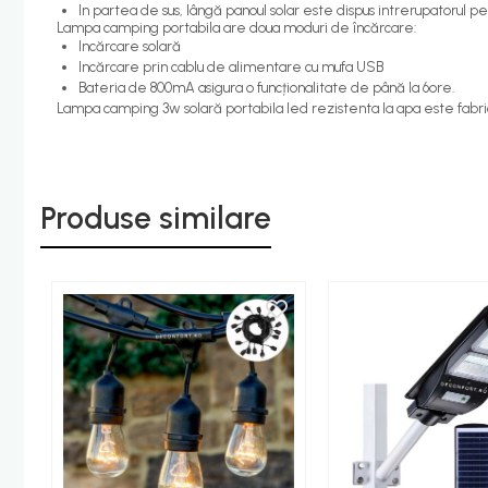
In partea de sus, lângă panoul solar este dispus intrerupatorul pe
Etajere - Rafturi baie
Lampa camping portabila are doua moduri de încărcare:
Incărcare solară
Perii toaleta
Incărcare prin cablu de alimentare cu mufa USB
Bateria de 800mA asigura o funcționalitate de până la 6ore.
Sifoane evacuare
Lampa camping 3w solară portabila led rezistenta la apa este fabrica
Evacuare cada-dus
Evacuare pisoar
Scurgere lavoar
Produse similare
HOME & DECO
Accesorii bucatarie
Improspatare aer
Gradina Terasa Camping
Accesorii camping gaz
Iluminat gradina camping