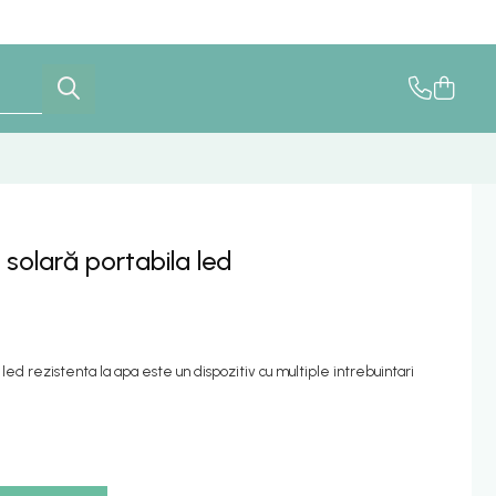
olară portabila led
ed rezistenta la apa este un dispozitiv cu multiple intrebuintari