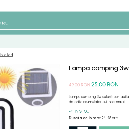
bila led
Lampa camping 3w s
25,00 RON
49,00 RON
Lampa camping 3w solară portabila l
datorita acumulatorului incorporat
IN STOC
Durata de livrare:
24-48 ore