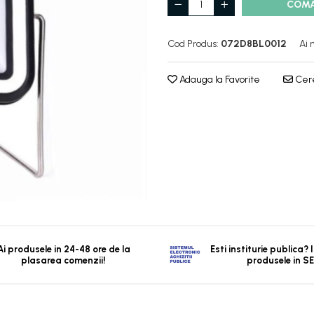
COM
Cod Produs:
072D8BL0012
Ai 
Adauga la Favorite
Cere
Ai produsele in 24-48 ore de la
Esti institurie publica?
plasarea comenzii!
produsele in S