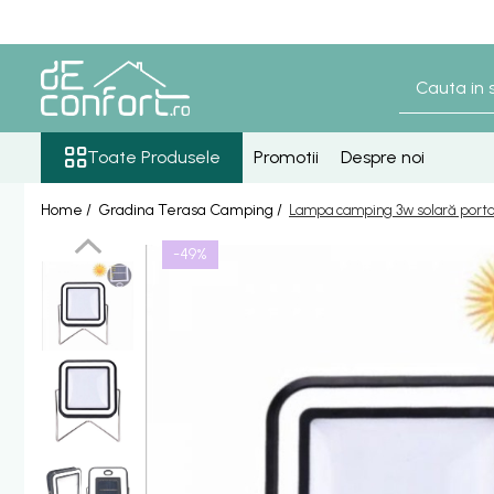
Toate Produsele
Baterii Sanitare
Senzori lavoar - pisoar
Toate Produsele
Promotii
Despre noi
Baterie lavoar senzor
Home /
Gradina Terasa Camping /
Lampa camping 3w solară porta
Baterie pisoar senzor
Accesorii baterii senzor
-49%
Baterii bronz antic
Baterie retro blat
Baterie bronz lavoar
Baterie bronz perete
Baterii lavoar
Baterie Bucatarie
Componente Dus