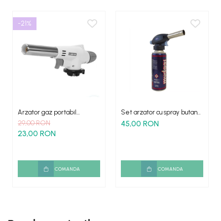
-21%
Arzator gaz portabil
Set arzator cu spray butan
aprindere piezo FLAME
multifunctional
29,00 RON
45,00 RON
23,00 RON
COMANDA
COMANDA