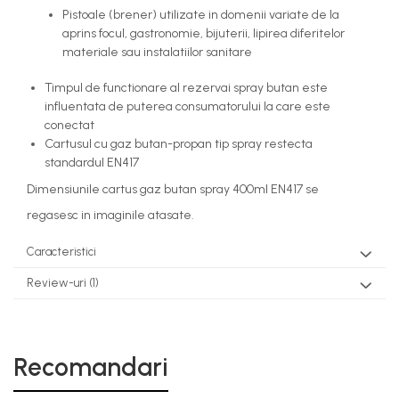
Pistoale (brener) utilizate in domenii variate de la
aprins focul, gastronomie, bijuterii, lipirea diferitelor
materiale sau instalatiilor sanitare
Timpul de functionare al rezervai spray butan este
influentata de puterea consumatorului la care este
conectat
Cartusul cu gaz butan-propan tip spray restecta
standardul EN417
Dimensiunile cartus gaz butan spray 400ml EN417 se
regasesc in imaginile atasate.
Caracteristici
Review-uri
(1)
Recomandari