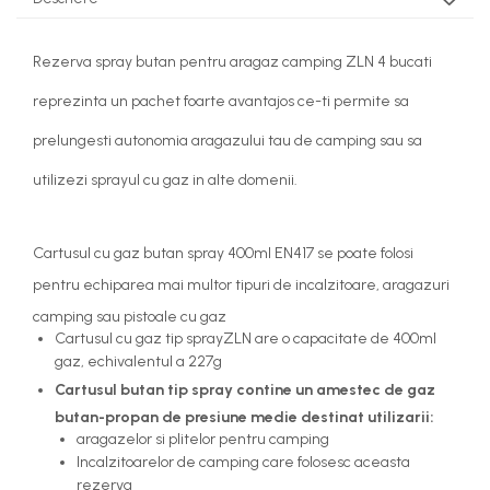
Rezerva spray butan pentru aragaz camping ZLN 4 bucati
reprezinta un pachet foarte avantajos ce-ti permite sa
prelungesti autonomia aragazului tau de camping sau sa
utilizezi sprayul cu gaz in alte domenii.
Cartusul cu gaz butan spray 400ml EN417 se poate folosi
pentru echiparea mai multor tipuri de incalzitoare, aragazuri
camping sau pistoale cu gaz
Cartusul cu gaz tip sprayZLN are o capacitate de 400ml
gaz, echivalentul a 227g
Cartusul butan tip spray contine un amestec de gaz
butan-propan de presiune medie destinat utilizarii:
aragazelor si plitelor pentru camping
Incalzitoarelor de camping care folosesc aceasta
rezerva