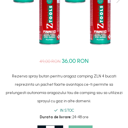
Set dus complet echipat
Suport prindere para dus
Baterie salon
Baterii bideu
Baterii cada-Coloana dus
Baterii cada / dus
Coloana / panou dus
36,00 RON
49,00 RON
Dus baie complet
Rezerva spray butan pentru aragaz camping ZLN 4 bucati
reprezinta un pachet foarte avantajos ce-ti permite sa
prelungesti autonomia aragazului tau de camping sau sa utilizezi
sprayul cu gaz in alte domenii.
IN STOC
Durata de livrare:
24-48 ore