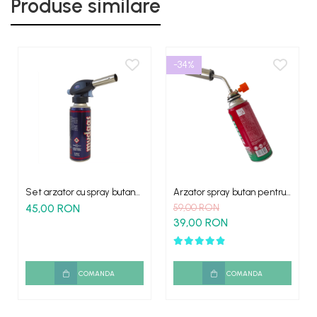
Produse similare
-34%
Set arzator cu spray butan
Arzator spray butan pentru
multifunctional
camping
45,00 RON
59,00 RON
39,00 RON
COMANDA
COMANDA