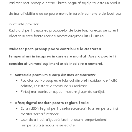
Radiator port-prosop electric 3 brate negru afisaj digital este un produs
de inalta fiabilitate ce se poate monta in baie, in camerele de locuit sau
in locuinte provizorii.
Radiatorul pentru uscarea prosoapelor de baie functioneaza pe curent
electric si este foarte usor de montat cu ajutorul kit-ului inclus.
Radiator port-prosop poate contribiu si la cresterea
temperaturii in incaprea in care este montat. Acesta poate fi
considerat un mod suplimentar de incalzire a camerei.
Materiale premium si corp din inox anticoroziv
:
Radiator port-prosop este fabricat din oțel inoxidabil de înaltă
calitate, rezistent la coroziune și umiditate.
Finisaj mat pentru un aspect modern și ușor de curățat.
Afișaj digital modern pentru reglare facila
:
Ecran LED integrat pentru setarea cu usurinta a temperaturii și
monitorizarea functionarii.
Ușor de utilizat, afișează funcții precum temporizatorul,
temperatura și modurile selectate.