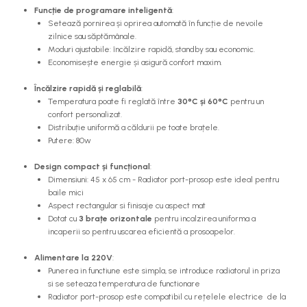
Funcție de programare inteligentă
:
Setează pornirea și oprirea automată în funcție de nevoile
zilnice sau săptămânale.
Moduri ajustabile: încălzire rapidă, standby sau economic.
Economisește energie și asigură confort maxim.
Încălzire rapidă și reglabilă
:
Temperatura poate fi reglată între
30°C și 60°C
pentru un
confort personalizat.
Distribuție uniformă a căldurii pe toate brațele.
Putere: 80w
Design compact și funcțional
:
Dimensiuni: 45 x 65 cm - Radiator port-prosop este ideal pentru
baile mici
Aspect rectangular si finisaje cu aspect mat
Dotat cu
3 brațe orizontale
pentru incalzirea uniforma a
incaperii so pentru uscarea eficientă a prosoapelor.
Alimentare la 220V
:
Punerea in functiune este simpla, se introduce radiatorul in priza
si se seteaza temperatura de functionare
Radiator port-prosop este compatibil cu rețelele electrice de la