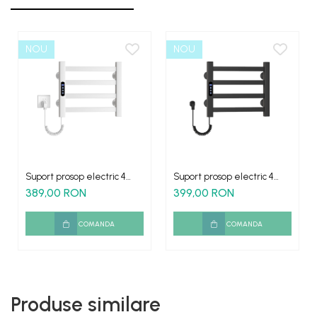
NOU
NOU
Suport prosop electric 4
Suport prosop electric 4
elementi culoare alba
elementi culoare neagru
389,00 RON
399,00 RON
mat
COMANDA
COMANDA
Produse similare