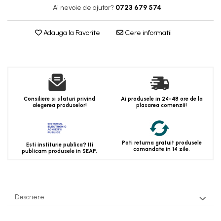
Ai nevoie de ajutor?
0723 679 574
Adauga la Favorite
Cere informatii
Consiliere si sfaturi privind
Ai produsele in 24-48 ore de la
alegerea produselor!
plasarea comenzii!
Poti returna gratuit produsele
Esti institurie publica? Iti
comandate in 14 zile.
publicam produsele in SEAP.
Descriere