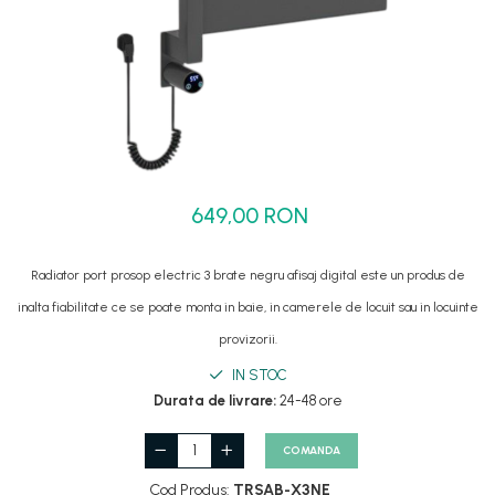
Set dus complet echipat
Suport prindere para dus
Baterie salon
Baterii bideu
Baterii cada-Coloana dus
Baterii cada / dus
649,00 RON
Coloana / panou dus
Dus baie complet
Radiator port prosop electric 3 brate negru afisaj digital este un produs de
inalta fiabilitate ce se poate monta in baie, in camerele de locuit sau in locuinte
provizorii.
IN STOC
Durata de livrare:
24-48 ore
COMANDA
Cod Produs:
TRSAB-X3NE