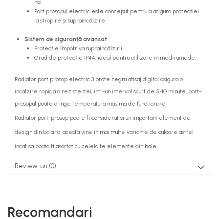
noi
Port prosopul electric este conceput pentru a asigura protecției
la stropire și supraîncălzire.
Sistem de siguranță avansat
:
Protecție împotriva supraîncălzirii.
Grad de protecție IP44, ideal pentru utilizare în medii umede.
Radiator port prosop electric 3 brate negru afisaj digital asigura o
incalzire rapida a rezistentei, intr-un interval scurt de 5-10 minute, port-
prosopul poate atinge temperatura masima de functionare.
Radiator port-prosop poate fi considerat si un important element de
design din baia ta. acesta vine in mai multe variante de culoare astfel
incat sa poata fi asortat cu celelalte elemente din baie.
Review-uri
(0)
Recomandari