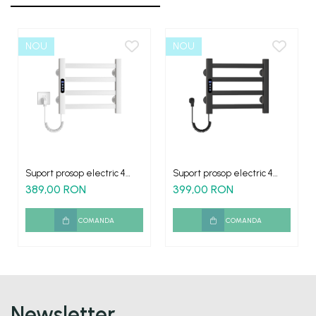
NOU
NOU
Suport prosop electric 4
Suport prosop electric 4
elementi culoare alba
elementi culoare neagru
389,00 RON
399,00 RON
mat
COMANDA
COMANDA
Newsletter