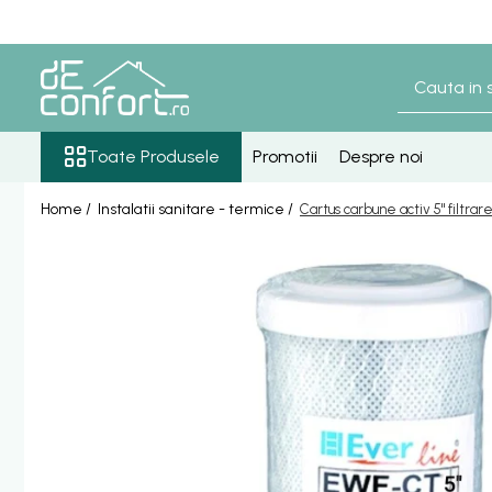
Toate Produsele
Baterii Sanitare
Senzori lavoar - pisoar
Toate Produsele
Promotii
Despre noi
Baterie lavoar senzor
Home /
Instalatii sanitare - termice /
Cartus carbune activ 5" filtrar
Baterie pisoar senzor
Accesorii baterii senzor
Baterii bronz antic
Baterie retro blat
Baterie bronz lavoar
Baterie bronz perete
Baterii lavoar
Baterie Bucatarie
Componente Dus