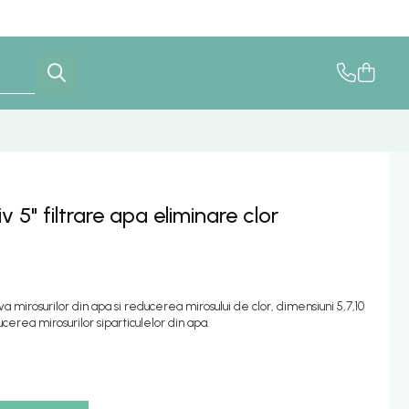
 5" filtrare apa eliminare clor
va mirosurilor din apa si reducerea mirosului de clor, dimensiuni 5,7,10
ucerea mirosurilor siparticulelor din apa.