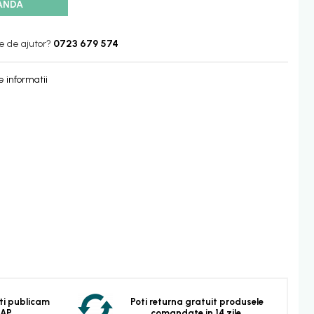
ANDA
e de ajutor?
0723 679 574
 informatii
 Iti publicam
Poti returna gratuit produsele
EAP.
comandate in 14 zile.