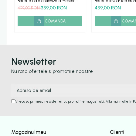
Baterie baie antichizata Preston
Baterie lavoar led cro
Cascada neagra
cascada
339,00 RON
439,00 RON
499,00 RON
COMANDA
COMA
Newsletter
Nu rata ofertele si promotiile noastre
Vreau sa primesc newsletter cu promotiile magazinului. Afla mai multe in
P
Magazinul meu
Clienti