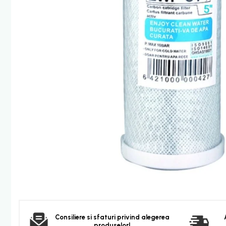
Furtun dus
Para dus
Set dus complet echipat
Suport prindere para dus
Baterie salon
Baterii bideu
Baterii cada-Coloana dus
Baterii cada / dus
Coloana / panou dus
Dus baie complet
Dispenser hartie-sapun
Dispensere Hartie
Dispensere sapun lichid
Corpuri Iluminat
Becuri
Consiliere si sfaturi privind alegerea
Aplica bec LED
produselor!