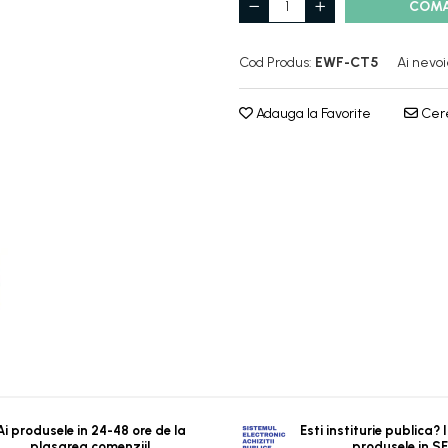
COM
Cod Produs:
EWF-CT5
Ai nevoi
Adauga la Favorite
Cere
Ai produsele in 24-48 ore de la
Esti institurie publica?
plasarea comenzii!
produsele in S