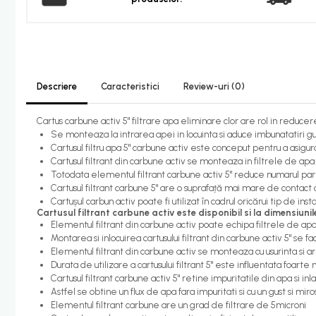
Candelabru bec LED
Lustra Pendul LED
Incalzire
Calorifere electrice
Descriere
Caracteristici
Review-uri
(0)
Uscatoare senzor
Cartus carbune activ 5" filtrare apa eliminare clor are rol in reducer
Uscatoare de maini
Se monteaza la intrarea apei in locuinta si aduce imbunatatiri gus
Cartusul filtru apa 5" carbune activ este conceput pentru a asigur
Uscatoare tip Hotel
Cartusul filtrant din carbune activ se monteaza in filtrele de apa 
Instalatii sanitare - termice
Totodata elementul filtrant carbune activ 5" reduce numarul part
Cartusul filtrant carbune 5" are o suprafață mai mare de contac
Filtre apa
Cartușul carbun activ poate fi utilizat în cadrul oricărui tip de ins
Cartusul filtrant carbune activ este disponibil si la dimensiunil
Racorduri alimentare
Elementul filtrant din carbune activ poate echipa filtrele de apa 
Montarea si inlocuirea cartusului filtrant din carbune activ 5" se fa
Robinet coltar
Elementul filtrant din carbune activ se monteaza cu usurinta si are 
Organizare baie
Durata de utilizare a cartusului filtrant 5" este influentata foarte
Cartusul filtrant carbune activ 5" retine impuritatile din apa si inl
Accesorii baie cromate
Astfel se obtine un flux de apa fara impuritati si cu un gust si miro
Bara sprijin - dizabilitati
Elementul filtrant carbune are un grad de filtrare de 5microni