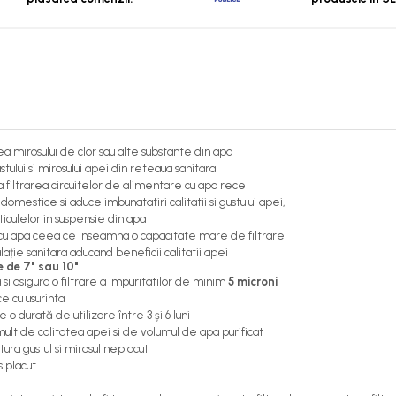
ea mirosului de clor sau alte substante din apa
tului si mirosului apei din reteaua sanitara
a filtrarea circuitelor de alimentare cu apa rece
domestice si aduce imbunatatiri calitatii si gustului apei,
iculelor in suspensie din apa
t cu apa ceea ce inseamna o capacitate mare de filtrare
talație sanitara aducand beneficii calitatii apei
e de 7" sau 10"
si asigura o filtrare a impuritatilor de minim
5 microni
ce cu usurinta
o durată de utilizare între 3 și 6 luni
 mult de calitatea apei si de volumul de apa purificat
atura gustul si mirosul neplacut
s placut