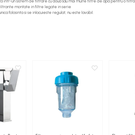
a intr-un sistem de filtrare cu doua sau mai multe filtre de apa pentru o filtr
filtrante montate in filtre legate in serie
ica folosinta si se inlocuieste regulat, nu este lavabil.