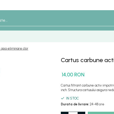
e apa eliminare clor
Cartus carbune activ
14,00 RON
Cartus filtrant carbune activ impotri
inch. Structura cartusului asigura red
IN STOC
Durata de livrare:
24-48 ore