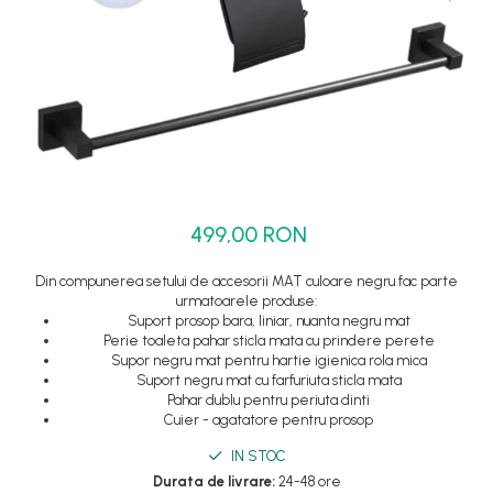
Set dus complet echipat
Suport prindere para dus
Baterie salon
Baterii bideu
Baterii cada-Coloana dus
Baterii cada / dus
Coloana / panou dus
499,00 RON
Dus baie complet
Din compunerea setului de accesorii MAT culoare negru fac parte
urmatoarele produse:
Suport prosop bara, liniar, nuanta negru mat
Perie toaleta pahar sticla mata cu prindere perete
Supor negru mat pentru hartie igienica rola mica
Suport negru mat cu farfuriuta sticla mata
Pahar dublu pentru periuta dinti
Cuier - agatatore pentru prosop
IN STOC
Durata de livrare:
24-48 ore