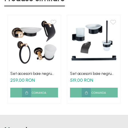
Set accesorii baie negru
Set accesorii baie negru
auriu antichizat AGS1 4 piese
mat alama AGS5
259,00 RON
519,00 RON
COMANDA
COMANDA