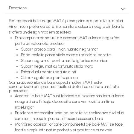
Descriere
Set accesorii baie negru MAT 6 piese prindere perete cu dibluri
vine in completarea bateriilor sanitare culoare neagra din baia ta
si ofera un design modern acesteia
Din compunerea setului de accesorii MAT culoare negru fac
parte urmatoarele produse:
Suport prosop bara, liniar, nuanta negru mat
Perie toaleta pahar sticla mata cu prindere perete
Supor negru mat pentru hartie igienica rola mica
Suport negru mat cu farfuriuta sticla mata
Pahar dublu pentru periuta dinti
Cuier - agatatore pentru prosop
Gama accesoriilor de baie aspect modern MAT este
caracterizata prin produse fiabile si detalii ce confera unicitate
produselor.
Accesoriile baie MAT sunt fabricate din alama sanitara, culoare
neagra si are finisaje deosebite care vor rezista un timp
indelungat
Prinderea accesoriilor baie pe perete se realizeaza cu dibluri
care sunt incluse in pachetul fiecarui accesoriu baie
Montarea accesoriilor care compunsetul de baie MAT se face
foarte simplu intrucat in pachet vei gasi tot ce ai nevoie