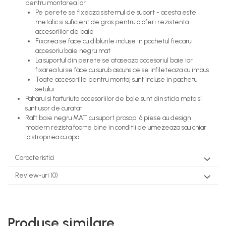
pentru montarea lor
Pe perete se fixeaza sistemul de suport - acesta este
metalic si suficient de gros pentru a oferi rezistenta
accesoriilor de baie
Fixarea se face cu diblurile incluse in pachetul fiecarui
accesoriu baie negru mat
La suportul din perete se ataseaza accesoriul baie iar
fixarea lui se face cu surub ascuns ce se infileteaza cu imbus
Toate accesoriile pentru montaj sunt incluse in pachetul
setului
Paharul si farfuriuta accesoriilor de baie sunt din sticla mata si
sunt usor de curatat
Raft baie negru MAT cu suport prosop 6 piese au design
modern rezista foarte bine in conditii de umezeaza sau chiar
la stropirea cu apa
Caracteristici
Review-uri
(0)
Produse similare