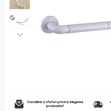
Furtun dus
Para dus
Set dus complet echipat
Suport prindere para dus
Baterie salon
Baterii bideu
Baterii cada-Coloana dus
Baterii cada / dus
Coloana / panou dus
Dus baie complet
Dispenser hartie-sapun
Dispensere Hartie
Dispensere sapun lichid
Corpuri Iluminat
Consiliere si sfaturi privind alegerea
Becuri
produselor!
Aplica bec LED