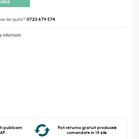
ANDA
oie de ajutor?
0723 679 574
 informatii
 Iti publicam
Poti returna gratuit produsele
EAP.
comandate in 14 zile.