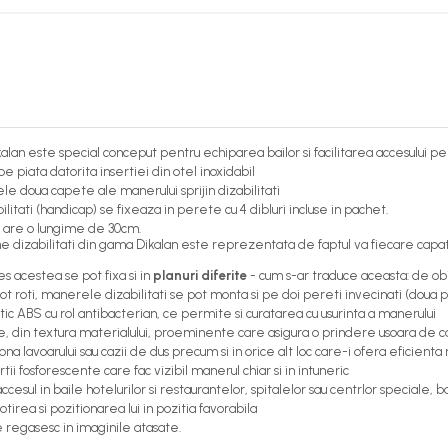
ikalan este special conceput pentru echiparea bailor si facilitarea accesului 
 piata datorita insertiei din otel inoxidabil
e doua capete ale manerului sprijin dizabilitati
litati (handicap) se fixeaza in perete cu 4 dibluri incluse in pachet.
p are o lungime de 30cm.
 dizabilitati din gama Dikalan este reprezentata de faptul va fiecare capat
s acestea se pot fixa si in
planuri diferite
- cum s-ar traduce aceasta: de obi
 roti, manerele dizabilitati se pot monta si pe doi pereti invecinati (doua p
stic ABS cu rol antibacterian, ce permite si curatarea cu usurinta a manerului
nate, din textura materialului, proeminente care asigura o prindere usoara de c
na lavoarului sau cazii de dus precum si in orice alt loc care-i ofera eficient
 fosforescente care fac vizibil manerul chiar si in intuneric
cesul in baile hotelurilor si restaurantelor, spitalelor sau centrlor speciale, ba
irea si pozitionarea lui in pozitia favorabila
e regasesc in imaginile atasate.