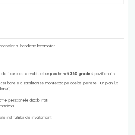
peroanelor cu handicap locomotor.
 de fixare este mobil, el
se poate roti 360 grade
si pozitiona in
cei barele dizabilitati se monteaza pe acelasi perete - un plan. La
lanuri)
atre persoanele dizabilitati
a maxima
ile institutiilor de invatamant.