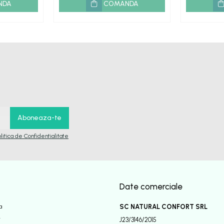
NDA
COMANDA
olitica de Confidentialitate
Date comerciale
a
SC NATURAL CONFORT SRL
r
J23/3146/2015