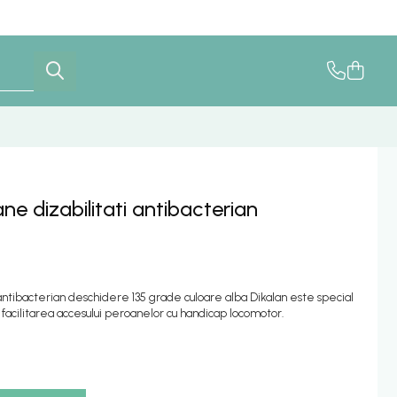
ne dizabilitati antibacterian
 antibacterian deschidere 135 grade culoare alba Dikalan este special
 facilitarea accesului peroanelor cu handicap locomotor.