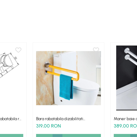
rabatabila rol
Bara rabatabila dizabilitati
Maner baie a
omata Dikalan
antibacteriana galbena
dizabilitati p
319,00 RON
389,00 R