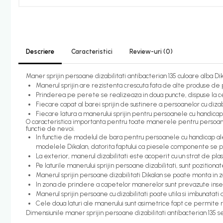
Candelabru bec LED
Lustra Pendul LED
Incalzire
Descriere
Caracteristici
Review-uri
(0)
Calorifere electrice
Maner sprijin persoane dizabilitati antibacterian 135 culoare alba D
Uscatoare senzor
Manerul sprijin are rezistenta crescuta fata de alte produse de pe
Uscatoare de maini
Prinderea pe perete se realizeaza in doua puncte, dispuse la cel
Fiecare capat al barei sprijin de sustinere a persoanelor cu dizabi
Uscatoare tip Hotel
Fiecare latura a manerului sprijin pentru persoanele cu handica
O caracteristica importanta pentru toate manerele pentru persoane
Instalatii sanitare - termice
functie de nevoi.
Filtre apa
In functie de modelul de bara pentru persoanele cu handicap ale
modelele Dikalan, datorita faptului ca piesele componente se pot
Racorduri alimentare
La exterior, manerul dizabilitati este acoperit cu un strat de pla
Pe laturile manerului sprijin persoane dizabilitati, sunt pozitio
Robinet coltar
Manerul sprijin persoane dizabilitati Dikalan se poate monta in zo
In zona de prindere a capetelor manerelor sunt prevazute insertii
Organizare baie
Manerul sprijin persoane cu dizabilitati poate utila si imbunatati ac
Accesorii baie cromate
Cele doua laturi ale manerului sunt asimetrice fapt ce permite rot
Dimensiunile maner sprijin persoane dizabilitati antibacterian 135 s
Bara sprijin - dizabilitati