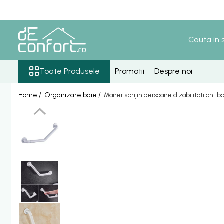
Toate Produsele
Baterii Sanitare
Senzori lavoar - pisoar
Toate Produsele
Promotii
Despre noi
Baterie lavoar senzor
Home /
Organizare baie /
Maner sprijin persoane dizabilitati antib
Baterie pisoar senzor
Accesorii baterii senzor
Baterii bronz antic
Baterie retro blat
Baterie bronz lavoar
Baterie bronz perete
Baterii lavoar
Baterie Bucatarie
Componente Dus