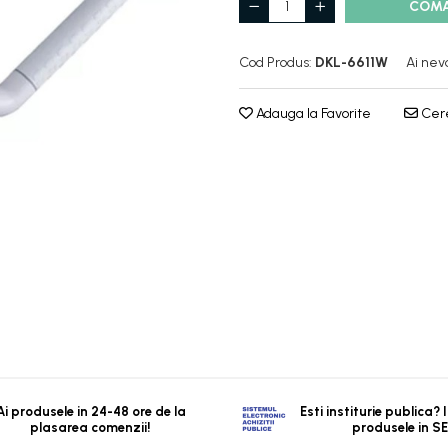
COM
Cod Produs:
DKL-6611W
Ai nev
Adauga la Favorite
Cere
Ai produsele in 24-48 ore de la
Esti institurie publica?
plasarea comenzii!
produsele in S