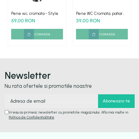
Perie wc, cromata - Style
Perie WC Cromata, pahar
sticla mata
59,00 RON
39,00 RON
COMANDA
COMANDA
Newsletter
Nu rata ofertele si promotiile noastre
Vreau sa primesc newsletter cu promotiile magazinului. Afla mai multe in
Politica de Confidentialitate