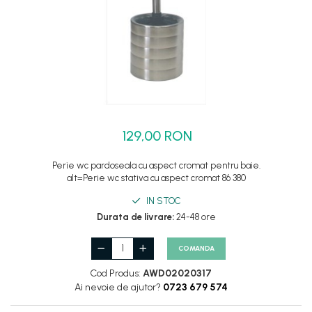
Set dus complet echipat
Suport prindere para dus
Baterie salon
Baterii bideu
Baterii cada-Coloana dus
Baterii cada / dus
129,00 RON
Coloana / panou dus
Dus baie complet
Perie wc pardoseala cu aspect cromat pentru baie.
alt=Perie wc stativa cu aspect cromat 86 380
IN STOC
Durata de livrare:
24-48 ore
COMANDA
Cod Produs:
AWD02020317
Ai nevoie de ajutor?
0723 679 574