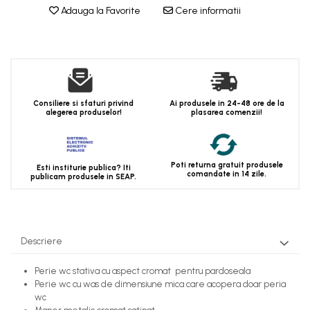
Adauga la Favorite
Cere informatii
Consiliere si sfaturi privind
Ai produsele in 24-48 ore de la
alegerea produselor!
plasarea comenzii!
Poti returna gratuit produsele
Esti institurie publica? Iti
comandate in 14 zile.
publicam produsele in SEAP.
Descriere
Perie wc stativa cu aspect cromat pentru pardoseala
Perie wc cu was de dimensiune mica care acopera doar peria
wc