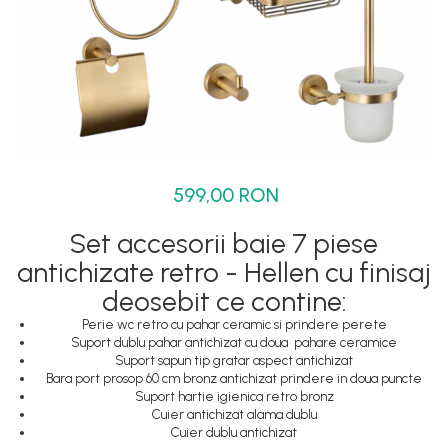
Set dus complet echipat
Suport prindere para dus
Baterie salon
Baterii bideu
Baterii cada-Coloana dus
Baterii cada / dus
599,00 RON
Coloana / panou dus
Dus baie complet
Set accesorii baie 7 piese
antichizate retro - Hellen cu finisaj
deosebit ce contine:
Perie wc retro cu pahar ceramic si prindere perete
Suport dublu pahar antichizat cu doua pahare ceramice
Suport sapun tip gratar aspect antichizat
Bara port prosop 60 cm bronz antichizat prindere in doua puncte
Suport hartie igienica retro bronz
Cuier antichizat alama dublu
Cuier dublu antichizat