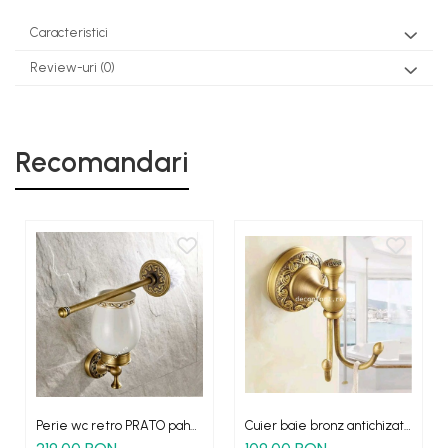
Caracteristici
Review-uri
(0)
Recomandari
Perie wc retro PRATO pahar
Cuier baie bronz antichizat
ceramica suport perete
PRATO cu doua brate