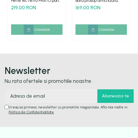
Perie wc retro PRATO pahar
Bara prosop antichizata
ceramica suport perete
retro simpla PRATO
219,00 RON
169,00 RON
antichizat
prindere perete 60cm
COMANDA
COMANDA
Newsletter
Nu rata ofertele si promotiile noastre
Vreau sa primesc newsletter cu promotiile magazinului. Afla mai multe in
Politica de Confidentialitate