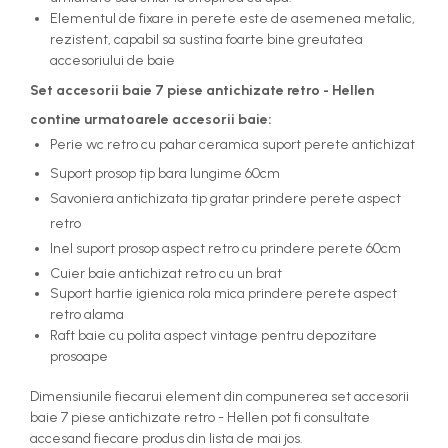
Elementul de fixare in perete este de asemenea metalic,
rezistent, capabil sa sustina foarte bine greutatea
accesoriului de baie
Set accesorii baie 7 piese antichizate retro - Hellen
contine urmatoarele accesorii baie:
Perie wc retro cu pahar ceramica suport perete antichizat
Suport prosop tip bara lungime 60cm
Savoniera antichizata tip gratar prindere perete aspect
retro
Inel suport prosop aspect retro cu prindere perete 60cm
Cuier baie antichizat retro cu un brat
Suport hartie igienica rola mica prindere perete aspect
retro alama
Raft baie cu polita aspect vintage pentru depozitare
prosoape
Dimensiunile fiecarui element din compunerea set accesorii
baie 7 piese antichizate retro - Hellen pot fi consultate
accesand fiecare produs din lista de mai jos.