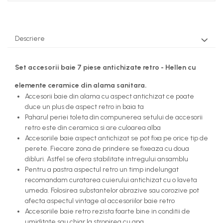
Descriere
Set accesorii baie 7 piese antichizate retro - Hellen cu
elemente ceramice din alama sanitara.
Accesorii baie din alama cu aspect antichizat ce poate
duce un plus de aspect retro in baia ta
Paharul periei toleta din compunerea setului de accesorii
retro este din ceramica si are culoarea alba
Accesoriile baie aspect antichizat se pot fixa pe orice tip de
perete. Fiecare zona de prindere se fixeaza cu doua
dibluri. Astfel se ofera stabilitate intregului ansamblu
Pentru a pastra aspectul retro un timp indelungat
recomandam curatarea cuierului antichizat cu o laveta
umeda. Folosirea substantelor abrazive sau corozive pot
afecta aspectul vintage al accesoriilor baie retro
Accesoriile baie retro rezista foarte bine in conditii de
umiditate sau chiar la stropirea cu apa.