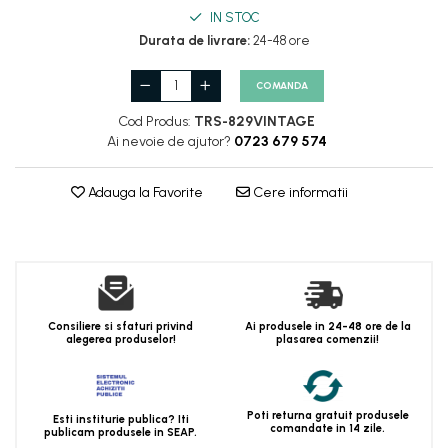
IN STOC
Durata de livrare:
24-48 ore
COMANDA
Cod Produs:
TRS-829VINTAGE
Ai nevoie de ajutor?
0723 679 574
Adauga la Favorite
Cere informatii
Consiliere si sfaturi privind
Ai produsele in 24-48 ore de la
alegerea produselor!
plasarea comenzii!
Poti returna gratuit produsele
Esti institurie publica? Iti
comandate in 14 zile.
publicam produsele in SEAP.