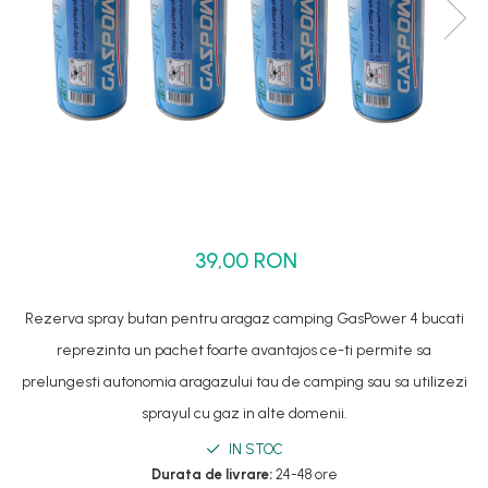
Set dus complet echipat
Suport prindere para dus
Baterie salon
Baterii bideu
Baterii cada-Coloana dus
Baterii cada / dus
Coloana / panou dus
Dus baie complet
39,00 RON
Rezerva spray butan pentru aragaz camping GasPower 4 bucati
reprezinta un pachet foarte avantajos ce-ti permite sa
prelungesti autonomia aragazului tau de camping sau sa utilizezi
sprayul cu gaz in alte domenii.
IN STOC
Durata de livrare:
24-48 ore