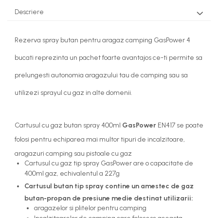
Descriere
Rezerva spray butan pentru aragaz camping GasPower 4
bucati reprezinta un pachet foarte avantajos ce-ti permite sa
prelungesti autonomia aragazului tau de camping sau sa
utilizezi sprayul cu gaz in alte domenii.
Cartusul cu gaz butan spray 400ml
GasPower
EN417 se poate
folosi pentru echiparea mai multor tipuri de incalzitoare,
aragazuri camping sau pistoale cu gaz
Cartusul cu gaz tip spray GasPower are o capacitate de
400ml gaz, echivalentul a 227g
Cartusul butan tip spray contine un amestec de gaz
butan-propan de presiune medie destinat utilizarii:
aragazelor si plitelor pentru camping