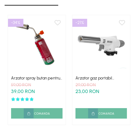
-34%
-21%
Arzator spray butan pentru
Arzator gaz portabil
camping
aprindere piezo FLAME
59,00 RON
29,00 RON
39,00 RON
23,00 RON
COMANDA
COMANDA