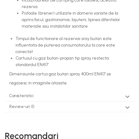
Incalzitoarelor de camping care folosesc aceasta
rezerva
Pistoale (brener) utilizate in domenii variate de la
aprins focul, gastronomie, bijuterii, lipirea diferitelor
materiale sau instalatiilor sanitare
Timpul de functionare al rezervai sray butan este
influentata de puterea consumatorului la care este
conectat
Cartusul cu gaz butan-propan tip spray restecta
standardul EN417
Dimensiunile cartus gaz butan spray 400ml EN417 se
regasesc in imaginile atasate.
Caracteristici
Review-uri
(1)
Recomandari