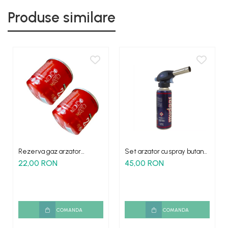
Produse similare
Rezerva gaz arzator
Set arzator cu spray butan
camping butan-propan 190g
multifunctional
22,00 RON
45,00 RON
COMANDA
COMANDA