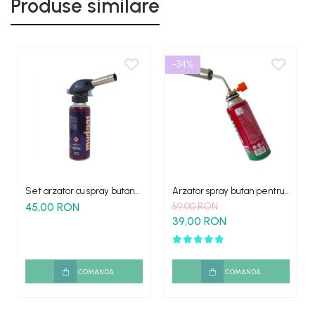
Produse similare
-34%
Set arzator cu spray butan
Arzator spray butan pentru
multifunctional
camping
45,00 RON
59,00 RON
39,00 RON
COMANDA
COMANDA