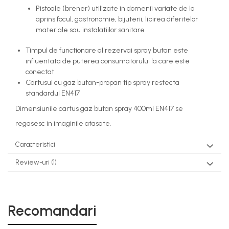
Pistoale (brener) utilizate in domenii variate de la
aprins focul, gastronomie, bijuterii, lipirea diferitelor
materiale sau instalatiilor sanitare
Timpul de functionare al rezervai spray butan este
influentata de puterea consumatorului la care este
conectat
Cartusul cu gaz butan-propan tip spray restecta
standardul EN417
Dimensiunile cartus gaz butan spray 400ml EN417 se
regasesc in imaginile atasate.
Caracteristici
Review-uri
(1)
Recomandari