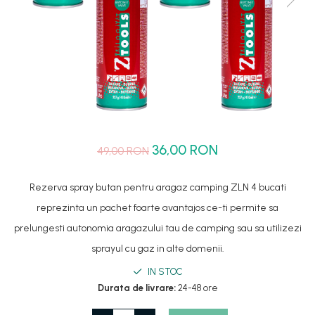
Set dus complet echipat
Suport prindere para dus
Baterie salon
Baterii bideu
Baterii cada-Coloana dus
Baterii cada / dus
Coloana / panou dus
36,00 RON
49,00 RON
Dus baie complet
Rezerva spray butan pentru aragaz camping ZLN 4 bucati
reprezinta un pachet foarte avantajos ce-ti permite sa
prelungesti autonomia aragazului tau de camping sau sa utilizezi
sprayul cu gaz in alte domenii.
IN STOC
Durata de livrare:
24-48 ore