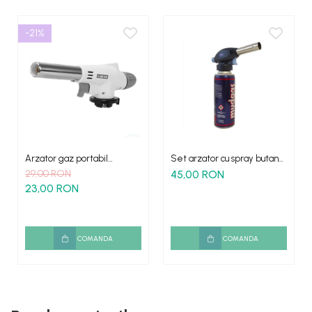
-21%
Arzator gaz portabil
Set arzator cu spray butan
aprindere piezo FLAME
multifunctional
29,00 RON
45,00 RON
23,00 RON
COMANDA
COMANDA