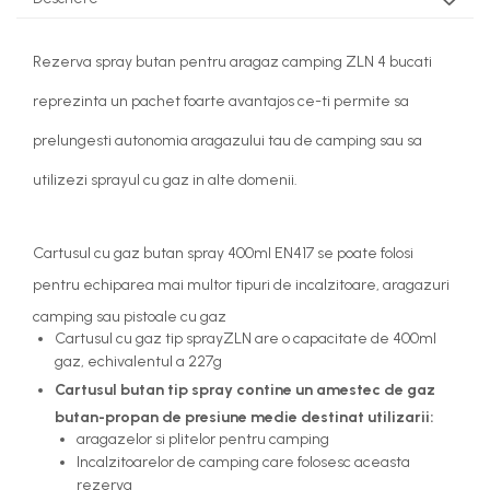
Rezerva spray butan pentru aragaz camping ZLN 4 bucati
reprezinta un pachet foarte avantajos ce-ti permite sa
prelungesti autonomia aragazului tau de camping sau sa
utilizezi sprayul cu gaz in alte domenii.
Cartusul cu gaz butan spray 400ml EN417 se poate folosi
pentru echiparea mai multor tipuri de incalzitoare, aragazuri
camping sau pistoale cu gaz
Cartusul cu gaz tip sprayZLN are o capacitate de 400ml
gaz, echivalentul a 227g
Cartusul butan tip spray contine un amestec de gaz
butan-propan de presiune medie destinat utilizarii:
aragazelor si plitelor pentru camping
Incalzitoarelor de camping care folosesc aceasta
rezerva