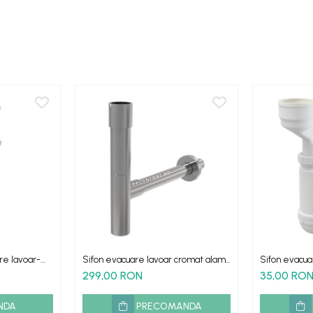
re lavoar-
Sifon evacuare lavoar cromat alama
Sifon evacuar
ra preaplin
scurgere chiuveta metalic
scurgere vert
299,00 RON
35,00 RO
anticoroziv
NDA
PRECOMANDA