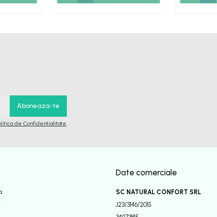
olitica de Confidentialitate
Date comerciale
a
SC NATURAL CONFORT SRL
r
J23/3146/2015