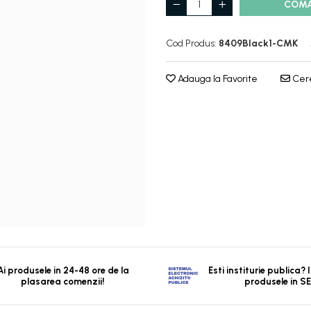
COM
Cod Produs:
8409Black1-CMK
Adauga la Favorite
Cere
Ai produsele in 24-48 ore de la
Esti institurie publica?
plasarea comenzii!
produsele in S