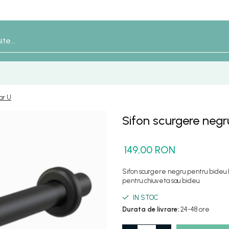
ar U
Sifon scurgere negr
149,00 RON
Sifon scurgere negru pentru bideu 
pentru chiuveta sau bideu.
IN STOC
Durata de livrare:
24-48 ore