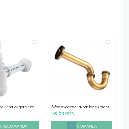
e urinal cu garnitura
Sifon evacuare lavoar bideu bronz
Si
icala pisoar din plastic
antichizat U
im
N
139,00 RON
1
PRECOMANDA
COMANDA