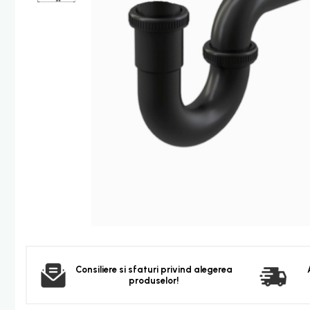
Furtun dus
Para dus
Set dus complet echipat
Suport prindere para dus
Baterie salon
Baterii bideu
Baterii cada-Coloana dus
Baterii cada / dus
Coloana / panou dus
Dus baie complet
Dispenser hartie-sapun
Dispensere Hartie
Dispensere sapun lichid
Corpuri Iluminat
Consiliere si sfaturi privind alegerea
produselor!
Becuri
Aplica bec LED