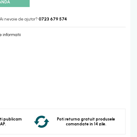
ANDA
Ai nevoie de ajutor?
0723 679 574
 informatii
 Iti publicam
Poti returna gratuit produsele
EAP.
comandate in 14 zile.