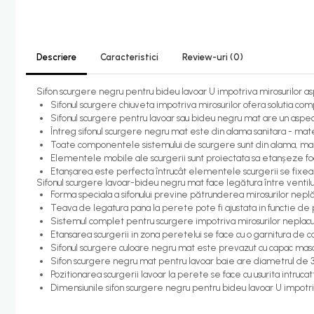
Candelabru bec LED
Lustra Pendul LED
Descriere
Caracteristici
Review-uri
(0)
Incalzire
Calorifere electrice
Sifon scurgere negru pentru bideu lavoar U impotriva mirosurilor a
Sifonul scurgere chiuveta impotriva mirosurilor ofera solutia c
Uscatoare senzor
Sifonul scurgere pentru lavoar sau bideu negru mat are un aspect
Uscatoare de maini
Întreg sifonul scurgere negru mat este din alama sanitara - mater
Toate componentele sistemului de scurgere sunt din alama, mat
Uscatoare tip Hotel
Elementele mobile ale scurgerii sunt proiectata sa etanșeze foa
Etanșarea este perfecta întrucât elementele scurgerii se fixează 
Instalatii sanitare - termice
Sifonul scurgere lavoar-bideu negru mat face legătura între ventil
Filtre apa
Forma speciala a sifonului previne pătrunderea mirosurilor neplă
Teava de legatura pana la perete pote fi ajustata in functie de
Racorduri alimentare
Sistemul complet pentru scurgere impotriva mirosurilor neplacut
Etansarea scurgerii in zona peretelui se face cu o garnitura de c
Robinet coltar
Sifonul scurgere culoare negru mat este prevazut cu capac ma
Organizare baie
Sifon scurgere negru mat pentru lavoar baie are diametrul de 
Pozitionarea scurgerii lavoar la perete se face cu usurita intrucat
Accesorii baie cromate
Dimensiunile sifon scurgere negru pentru bideu lavoar U impotri
Bara sprijin - dizabilitati