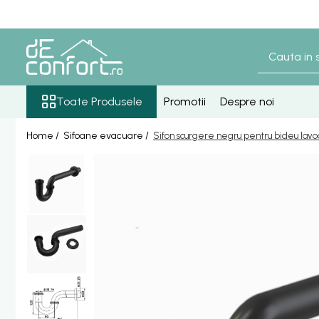
Toate Produsele
Baterii Sanitare
Senzori lavoar - pisoar
Toate Produsele
Promotii
Despre noi
Baterie lavoar senzor
Home /
Sifoane evacuare /
Sifon scurgere negru pentru bideu lavo
Baterie pisoar senzor
Accesorii baterii senzor
Baterii bronz antic
Baterie retro blat
Baterie bronz lavoar
Baterie bronz perete
Baterii lavoar
Baterie Bucatarie
Componente Dus