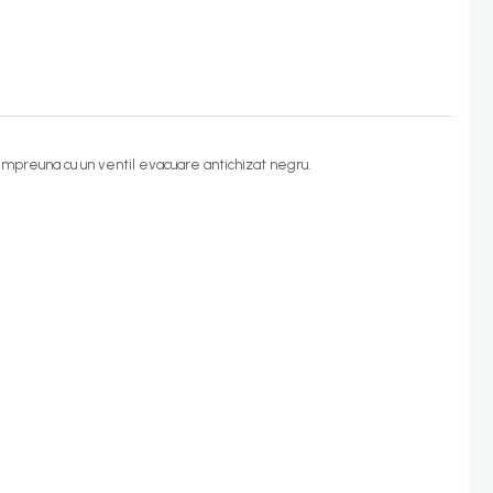
impreuna cu un ventil evacuare antichizat negru.