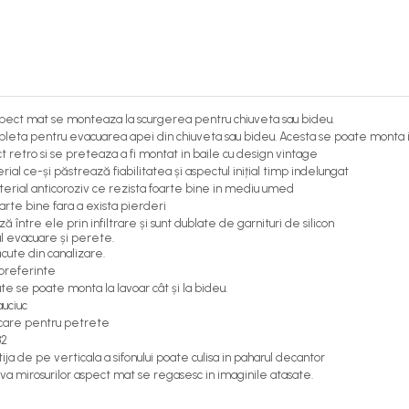
spect mat se monteaza la scurgerea pentru chiuveta sau bideu.
ompleta pentru evacuarea apei din chiuveta sau bideu. Acesta se poate monta 
 retro si se preteaza a fi montat in baile cu design vintage
ial ce-și păstrează fiabilitatea și aspectul inițial timp indelungat
erial anticoroziv ce rezista foarte bine in mediu umed
rte bine fara a exista pierderi
între ele prin infiltrare și sunt dublate de garnituri de silicon
ul evacuare și perete.
cute din canalizare.
 preferinte
e se poate monta la lavoar cât și la bideu.
auciuc
scare pentru petrete
32
tija de pe verticala a sifonului poate culisa in paharul decantor
va mirosurilor aspect mat se regasesc in imaginile atasate.