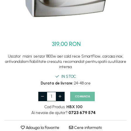
Set dus complet echipat
Suport prindere para dus
Baterie salon
Baterii bideu
Baterii cada-Coloana dus
319,00 RON
Baterii cada / dus
Uscator maini senzor 1800w aer cald rece SmartFlow, carcasa inox,
Coloana / panou dus
antivandalism fiabilitate crescuta, recomandat pentru spatii cu utilizare
Dus baie complet
intensa.
IN STOC
Durata de livrare:
24-48 ore
COMANDA
Cod Produs:
HBX 100
Ai nevoie de ajutor?
0723 679 574
Adauga la Favorite
Cere informatii