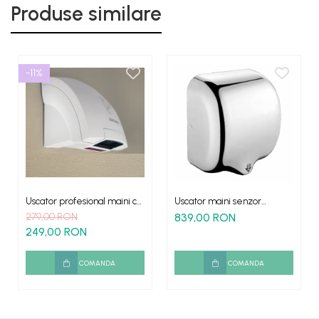
Produse similare
-11%
Uscator profesional maini cu
Uscator maini senzor
senzor 1800w
Xtreme - profesional 1800W
279,00 RON
839,00 RON
cromat lucios
249,00 RON
COMANDA
COMANDA