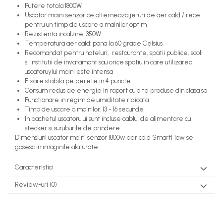
Putere totala 1800W
Uscator maini senzor ce alterneaza jeturi de aer cald / rece
pentru un timp de uscare a mainilor optim
Rezistenta incalzire: 350W
Temperatura aer cald: pana la 60 grade Celsius
Recomandat pentru hoteluri, restaurante, spatii publice, scoli
si institutii de invatamant sau orice spatiu in care utilizarea
uscatoruylui maini este intensa
Fixare stabila pe perete in 4 puncte
Consum redus de energie in raport cu alte produse din clasa sa
Functionare in regim de umiditate ridicata
Timp de uscare a mainilor: 13 - 16 secunde
In pachetul uscatorului sunt incluse cablul de alimentare cu
stecker si suruburile de prindere
Dimensiuni uscator maini senzor 1800w aer cald SmartFlow se
gasesc in imaginile alaturate
Caracteristici
Review-uri
(0)