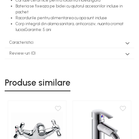
Cartuse ceramice pentru folosinta indelungata
Bateria se fixeaza pe bidei cu ajutorul accesoriilor incluse in
pachet
Racordurile pentru alimentarea cu apa sunt incluse
Corp integral din alama sanitara, anticoroziv, nuanta cromat
luciosGarantie: 5 ani
Caracteristici
Review-uri
(0)
Produse similare