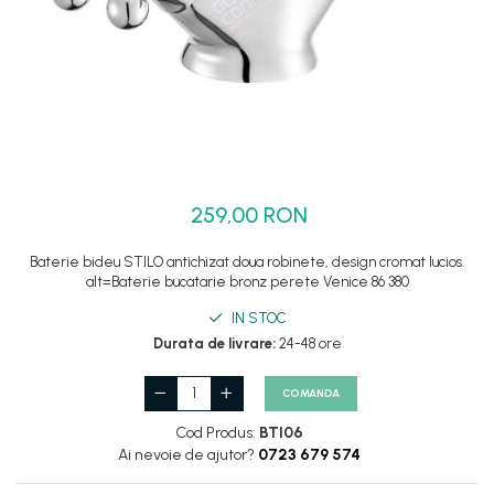
Set dus complet echipat
Suport prindere para dus
Baterie salon
Baterii bideu
Baterii cada-Coloana dus
Baterii cada / dus
259,00 RON
Coloana / panou dus
Dus baie complet
Baterie bideu STILO antichizat doua robinete, design cromat lucios.
alt=Baterie bucatarie bronz perete Venice 86 380
IN STOC
Durata de livrare:
24-48 ore
COMANDA
Cod Produs:
BTI06
Ai nevoie de ajutor?
0723 679 574