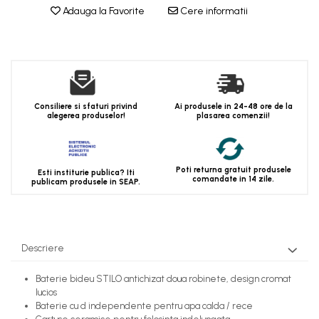
Adauga la Favorite
Cere informatii
Consiliere si sfaturi privind
Ai produsele in 24-48 ore de la
alegerea produselor!
plasarea comenzii!
Poti returna gratuit produsele
Esti institurie publica? Iti
comandate in 14 zile.
publicam produsele in SEAP.
Descriere
Baterie bideu STILO antichizat doua robinete, design cromat
lucios
Baterie cu d independente pentru apa calda / rece