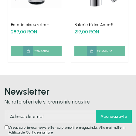
Baterie bideu retro -
Baterie bideu Aero-S
ARCTICA WA136
economisire apa
289,00 RON
219,00 RON
monocomanda finisaj crom
sifon inclus
COMANDA
COMANDA
Newsletter
Nu rata ofertele si promotiile noastre
Vreau sa primesc newsletter cu promotiile magazinului. Afla mai multe in
Politica de Confidentialitate