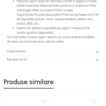
Placa de suport este din aluminiu cromat si asigura o fixare
solida a acestuia. Adezivul este puternic si rezista un timp
indelungat chiar si in cazul stropirii cu apa.
Suportul pentru para dus poate fi fixat pe aproape orice fel
de suprafata: gresie, sticla, vopsea lavabila, plastic, acril,
metal, ABS, etc.
Inainte de aplicare suprafata de suport trebuie sa fie
curata, uscata si degresata.
Set dus bideu 3 piese suport adeziv se conecteaza la instalatia
din baie existenta sau la un robinet coltar
Caracteristici
Review-uri
(0)
Produse similare