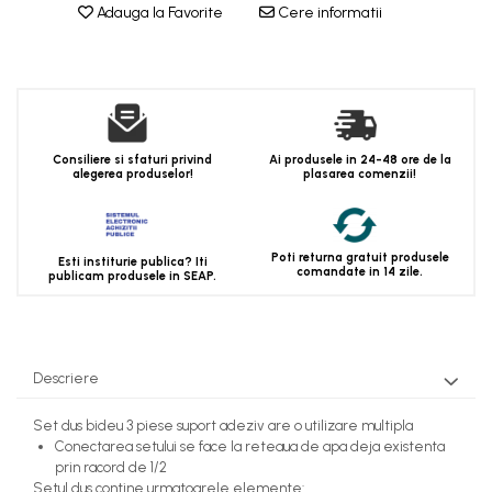
Adauga la Favorite
Cere informatii
Consiliere si sfaturi privind
Ai produsele in 24-48 ore de la
alegerea produselor!
plasarea comenzii!
Poti returna gratuit produsele
Esti institurie publica? Iti
comandate in 14 zile.
publicam produsele in SEAP.
Descriere
Set dus bideu 3 piese suport adeziv are o utilizare multipla
Conectarea setului se face la reteaua de apa deja existenta
prin racord de 1/2
Setul dus contine urmatoarele elemente: