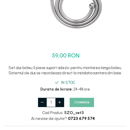
Set dus complet echipat
Suport prindere para dus
Baterie salon
Baterii bideu
Baterii cada-Coloana dus
Baterii cada / dus
59,00 RON
Coloana / panou dus
Dus baie complet
Set dus bideu 3 piese suport adeziv pentru montarea langa bideu.
Sistemul de dus se racordeaza direct la instalatia sanitara din baie.
IN STOC
Durata de livrare:
24-48 ore
COMANDA
Cod Produs:
SZO_set3
Ai nevoie de ajutor?
0723 679 574