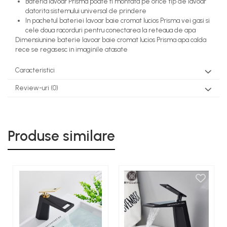
Bateria lavoar Prisma poate fi montata pe orice tip de lavoar
datorita sistemului universal de prindere
In pachetul bateriei lavoar baie cromat lucios Prisma vei gasi si
cele doua racorduri pentru conectarea la reteaua de apa
Dimensiunine baterie lavoar baie cromat lucios Prisma apa calda
rece se regasesc in imaginile atasate
Caracteristici
Review-uri
(0)
Produse similare