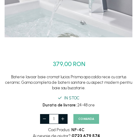
Set dus complet echipat
Suport prindere para dus
Baterie salon
Baterii bideu
Baterii cada-Coloana dus
Baterii cada / dus
Coloana / panou dus
379,00 RON
Dus baie complet
Baterie lavoar baie cromat lucios Prisma apa calda rece cu cartus
ceramic. Gama completa de baterii sanitare cu aspect modern pentru
baie sau bucatarie.
IN STOC
Durata de livrare:
24-48 ore
COMANDA
Cod Produs:
NP-4C
Ai nevoie de ajutor?
0723 679 574