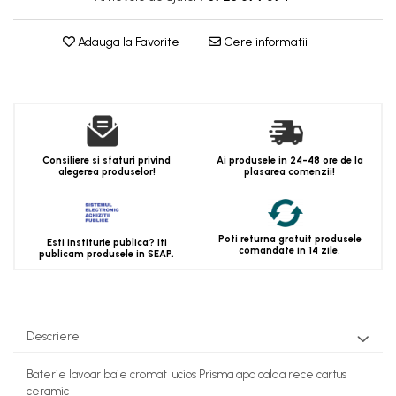
Adauga la Favorite
Cere informatii
Consiliere si sfaturi privind
Ai produsele in 24-48 ore de la
alegerea produselor!
plasarea comenzii!
Poti returna gratuit produsele
Esti institurie publica? Iti
comandate in 14 zile.
publicam produsele in SEAP.
Descriere
Baterie lavoar baie cromat lucios Prisma apa calda rece cartus
ceramic