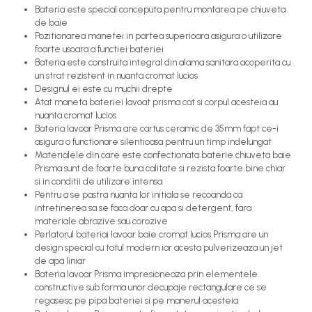
Bateria este special conceputa pentru montarea pe chiuveta
de baie
Pozitionarea manetei in partea superioara asigura o utilizare
foarte usoara a functiei bateriei
Bateria este construita integral din alama sanitara acoperita cu
un strat rezistent in nuanta cromat lucios
Designul ei este cu muchii drepte
Atat maneta bateriei lavoat prisma cat si corpul acesteia au
nuanta cromat lucios
Bateria lavoar Prisma are cartus ceramic de 35mm fapt ce-i
asigura o functionare silentioasa pentru un timp indelungat
Materialele din care este confectionata baterie chiuveta baie
Prisma sunt de foarte buna calitate si rezista foarte bine chiar
si in conditii de utilizare intensa
Pentru a se pastra nuanta lor initiala se recoanda ca
intretinerea sa se faca doar cu apa si detergent, fara
materiale abrazive sau corozive
Perlatorul bateriai lavoar baie cromat lucios Prisma are un
design special cu totul modern iar acesta pulverizeaza un jet
de apa liniar
Bateria lavoar Prisma impresioneaza prin elementele
constructive sub forma unor decupaje rectangulare ce se
regasesc pe pipa bateriei si pe manerul acesteia