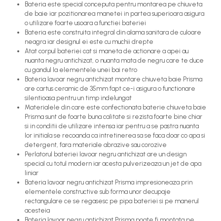
Bateria este special conceputa pentru montarea pe chiuveta
de baie iar pozitionarea manetei in partea superioara asigura
o utilizare foarte usoara a functiei bateriei
Bateria este construita integral din alama sanitara de culoare
neagra iar designul ei este cu muchii drepte
Atat corpul bateriei cat si maneta de actionare a apei au
nuanta negru antichizat, o nuanta mata de negru care te duce
cu gandul la elementele unei bai retro
Bateria lavoar negru antichizat montare chiuveta baie Prisma
are cartus ceramic de 35mm fapt ce-i asigura o functionare
silentioasa pentru un timp indelungat
Materialele din care este confectionata baterie chiuveta baie
Prisma sunt de foarte buna calitate si rezista foarte bine chiar
si in conditii de utilizare intensa iar pentru a se pastra nuanta
lor initiala se recoanda ca intretinerea sa se faca doar co apa si
detergent, fara materiale abrazive sau corozive
Perlatorul bateriei lavoar negru antichizat are un design
special cu totul modern iar acesta pulverizeaza un jet de apa
liniar
Bateria lavoar negru antichizat Prisma impresioneaza prin
elementele constructive sub forma unor decupaje
rectangulare ce se regasesc pe pipa bateriei si pe manerul
acesteia
Bateria lavoar negru antichizat Prisma poate fi montata pe