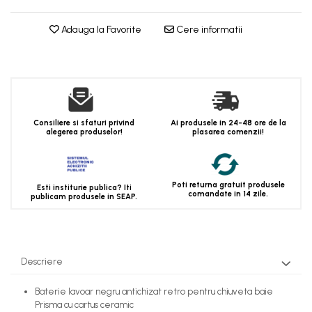
Adauga la Favorite
Cere informatii
Consiliere si sfaturi privind
Ai produsele in 24-48 ore de la
alegerea produselor!
plasarea comenzii!
Poti returna gratuit produsele
Esti institurie publica? Iti
comandate in 14 zile.
publicam produsele in SEAP.
Descriere
Baterie lavoar negru antichizat retro pentru chiuveta baie
Prisma cu cartus ceramic