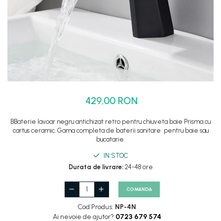
Set dus complet echipat
Suport prindere para dus
Baterie salon
Baterii bideu
Baterii cada-Coloana dus
Baterii cada / dus
Coloana / panou dus
429,00 RON
Dus baie complet
BBaterie lavoar negru antichizat retro pentru chiuveta baie Prisma cu
cartus ceramic. Gama completa de baterii sanitare pentru baie sau
bucatarie.
IN STOC
Durata de livrare:
24-48 ore
COMANDA
Cod Produs:
NP-4N
Ai nevoie de ajutor?
0723 679 574