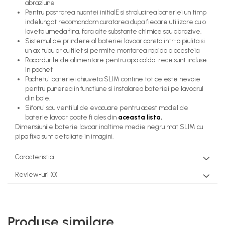
abraziune
Pentru pastrarea nuantei initialE si stralucirea bateriei un timp
indelungat recomandam curatarea dupa fiecare utilizare cu o
laveta umeda fina, fara alte substante chimice sau abrazive.
Sistemul de prindere al bateriei lavoar consta intr-o piulita si
un ax tubular cu filet si permite montarea rapida a acesteia
Racordurile de alimentare pentru apa calda-rece sunt incluse
in pachet
Pachetul bateriei chiuveta SLIM contine tot ce este nevoie
pentru punerea in functiune si instalarea bateriei pe lavoarul
din baie.
Sifonul sau ventilul de evacuare pentru acest model de
baterie lavoar poate fi ales din
aceasta lista.
Dimensiunile baterie lavoar inaltime medie negru mat SLIM cu
pipa fixa sunt detaliate in imagini.
Caracteristici
Review-uri
(0)
Produse similare