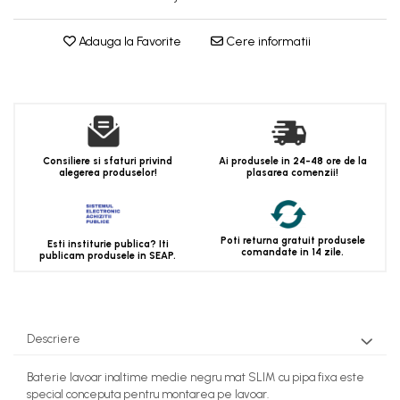
Adauga la Favorite
Cere informatii
Consiliere si sfaturi privind
Ai produsele in 24-48 ore de la
alegerea produselor!
plasarea comenzii!
Poti returna gratuit produsele
Esti institurie publica? Iti
comandate in 14 zile.
publicam produsele in SEAP.
Descriere
Baterie lavoar inaltime medie negru mat SLIM cu pipa fixa este
special conceputa pentru montarea pe lavoar.