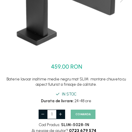
Set dus complet echipat
Suport prindere para dus
Baterie salon
Baterii bideu
Baterii cada-Coloana dus
Baterii cada / dus
Coloana / panou dus
459,00 RON
Dus baie complet
Baterie lavoar inaltime medie negru mat SLIM montare chiuveta cu
aspect futurist si finisaje de calitate.
IN STOC
Durata de livrare:
24-48 ore
COMANDA
Cod Produs:
SLIM-5028-1N
Ai nevoie de ajutor?
0723 679 574