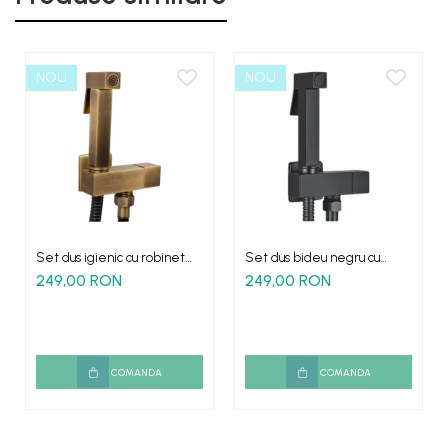
NOU
NOU
Set dus igienic cu robinet
Set dus bideu negru cu
antichizat pentru bideu
robinet para si furtun
249,00 RON
249,00 RON
COMANDA
COMANDA