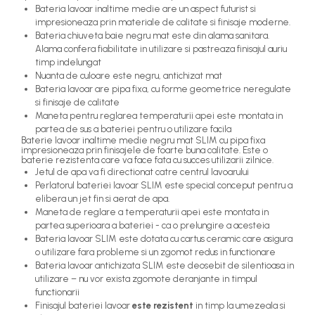
Bateria lavoar inaltime medie are un aspect futurist si
impresioneaza prin materiale de calitate si finisaje moderne.
Bateria chiuveta baie negru mat este din alama sanitara.
Alama confera fiabilitate in utilizare si pastreaza finisajul auriu
timp indelungat
Nuanta de culoare este negru, antichizat mat
Bateria lavoar are pipa fixa, cu forme geometrice neregulate
si finisaje de calitate
Maneta pentru reglarea temperaturii apei este montata in
partea de sus a bateriei pentru o utilizare facila
Baterie lavoar inaltime medie negru mat SLIM cu pipa fixa
impresioneaza prin finisajele de foarte buna calitate. Este o
baterie rezistenta care va face fata cu succes utilizarii zilnice.
Jetul de apa va fi directionat catre centrul lavoarului
Perlatorul bateriei lavoar SLIM este special conceput pentru a
elibera un jet fin si aerat de apa.
Maneta de reglare a temperaturii apei este montata in
partea superioara a bateriei - ca o prelungire a acesteia
Bateria lavoar SLIM este dotata cu cartus ceramic care asigura
o utilizare fara probleme si un zgomot redus in functionare
Bateria lavoar antichizata SLIM este deosebit de silentioasa in
utilizare – nu vor exista zgomote deranjante in timpul
functionarii
Finisajul bateriei lavoar
este rezistent
in timp la umezeala si