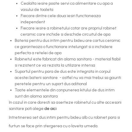
Cealalta iesire poate servi ca alimentare cu apa a
vasului de toaleta
Fiecare dintre cele doua iesiri functioneaza
independent
Fiecare iesire a robinetului cotar are propriul robinet
ceramic care inchide si deschide circuitul de apa
Bateria pentru dus intim pentru bideu are cartus ceramic
ce garanteaza o functionare intelungat si o inchidere
perfecta a retelei de apa
Robinetul este fabricat din alama sanitara - material fiabil
si rezistent ce va rezista la utilizare intensa
Suportul pentru para de dus este integrata in corpul
acestei baterii sanitare - astfel nu va mai trebui sa gauriti
peretele pentru un suport dus aditional
Toate elementele din conpunerea kitului de dus intim
sunt din alama sanitara
In cazul in care doresti sa aserteze robinetul cu alte accesorii
sanitare poti alege
de aici
Intretinerea set dus intim pentru bideu alb cu robinet para si
furtun se face prin stergerea cu o laveta umeda.