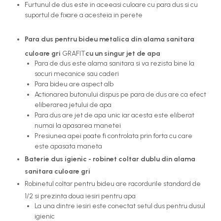
Furtunul de dus este in aceeasi culoare cu para dus si cu
suportul de fixare a acesteia in perete
Para dus pentru bideu metalica din alama sanitara
culoare gri
GRAFIT
cu un singur jet de apa
Para de dus este alama sanitara si va rezista bine la
socuri mecanice sau caderi
Para bideu are aspect alb
Actionarea butonului dispus pe para de dus are ca efect
eliberarea jetului de apa
Para dus are jet de apa unic iar acesta este eliberat
numai la apasarea manetei
Presiunea apei poate fi controlata prin forta cu care
este apasata maneta
Baterie dus igienic - robinet coltar dublu din alama
sanitara culoare gri
Robinetul coltar pentru bideu are racordurile standard de
1/2 si prezinta doua iesiri pentru apa
​​​​​​La una dintre iesiri este conectat setul dus pentru dusul
igienic