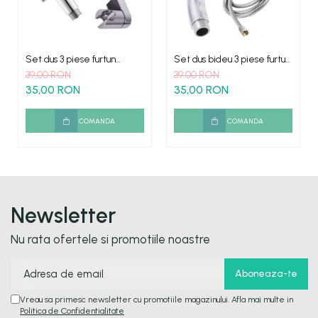
Set dus 3 piese furtun
Set dus bideu 3 piese furtun
metalic
cromat
39,00 RON
39,00 RON
35,00 RON
35,00 RON
COMANDA
COMANDA
Newsletter
Nu rata ofertele si promotiile noastre
Vreau sa primesc newsletter cu promotiile magazinului. Afla mai multe in
Politica de Confidentialitate