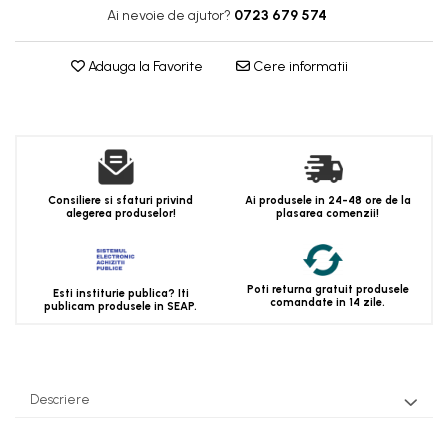
Ai nevoie de ajutor?
0723 679 574
Adauga la Favorite
Cere informatii
Consiliere si sfaturi privind
Ai produsele in 24-48 ore de la
alegerea produselor!
plasarea comenzii!
Poti returna gratuit produsele
Esti institurie publica? Iti
comandate in 14 zile.
publicam produsele in SEAP.
Descriere