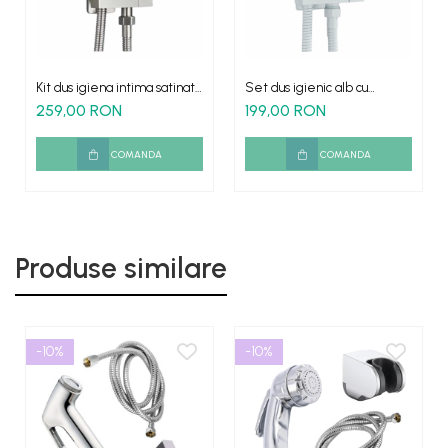
Kit dus igiena intima satinat
Set dus igienic alb cu
cu robinet baie furtun si para
robinet coltar para si furtun
259,00 RON
199,00 RON
COMANDA
COMANDA
Produse similare
-10%
-10%