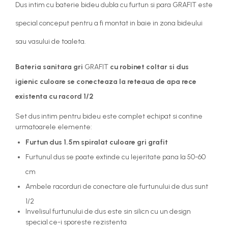
Dus intim cu baterie bideu dubla cu furtun si para GRAFIT este
special conceput pentru a fi montat in baie in zona bideului
sau vasului de toaleta.
Bateria sanitara gri
GRAFIT
cu robinet coltar si dus
igienic culoare se conecteaza la reteaua de apa rece
existenta cu racord 1/2
Set dus intim pentru bideu este complet echipat si contine
urmatoarele elemente:
Furtun dus 1.5m spiralat culoare gri grafit
Furtunul dus se poate extinde cu lejeritate pana la 50-60
cm
Ambele racorduri de conectare ale furtunului de dus sunt
1/2
Invelisul furtunului de dus este sin silicn cu un design
special ce-i sporeste rezistenta