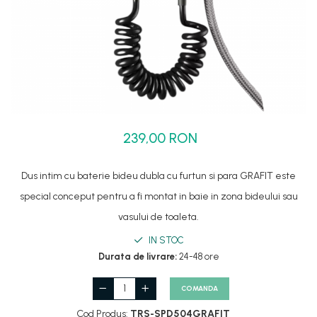
Set dus complet echipat
Suport prindere para dus
Baterie salon
Baterii bideu
Baterii cada-Coloana dus
Baterii cada / dus
239,00 RON
Coloana / panou dus
Dus baie complet
Dus intim cu baterie bideu dubla cu furtun si para GRAFIT este
special conceput pentru a fi montat in baie in zona bideului sau
vasului de toaleta.
IN STOC
Durata de livrare:
24-48 ore
COMANDA
Cod Produs:
TRS-SPD504GRAFIT