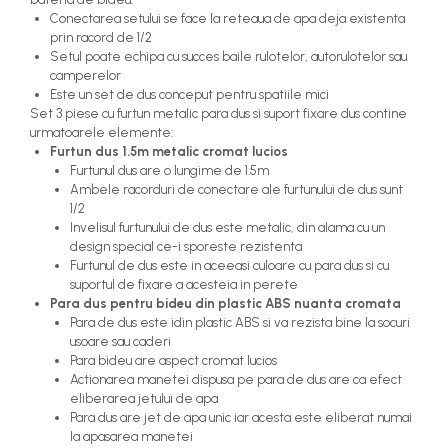
Conectarea setului se face la reteaua de apa deja existenta
prin racord de 1/2
Setul poate echipa cu succes baile rulotelor, autorulotelor sau
camperelor
Este un set de dus conceput pentru spatiile mici
Set 3 piese cu furtun metalic para dus si suport fixare dus contine
urmatoarele elemente:
Furtun dus 1.5m metalic cromat lucios
Furtunul dus are o lungime de 1.5m
Ambele racorduri de conectare ale furtunului de dus sunt
1/2
Invelisul furtunului de dus este metalic, din alama cu un
design special ce-i sporeste rezistenta
Furtunul de dus este in aceeasi culoare cu para dus si cu
suportul de fixare a acesteia in perete
Para dus pentru bideu din plastic ABS nuanta cromata
Para de dus este idin plastic ABS si va rezista bine la socuri
usoare sau caderi
Para bideu are aspect cromat lucios
Actionarea manetei dispusa pe para de dus are ca efect
eliberarea jetului de apa
Para dus are jet de apa unic iar acesta este eliberat numai
la apasarea manetei