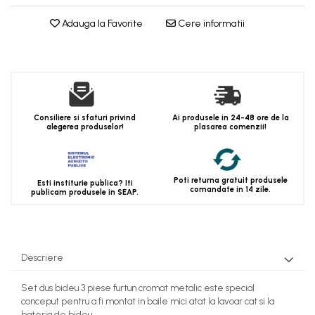
Adauga la Favorite
Cere informatii
Consiliere si sfaturi privind
Ai produsele in 24-48 ore de la
alegerea produselor!
plasarea comenzii!
Poti returna gratuit produsele
Esti institurie publica? Iti
comandate in 14 zile.
publicam produsele in SEAP.
Descriere
Set dus bideu 3 piese furtun cromat metalic este special
conceput pentru a fi montat in baile mici atat la lavoar cat si la
bateria de bideu.