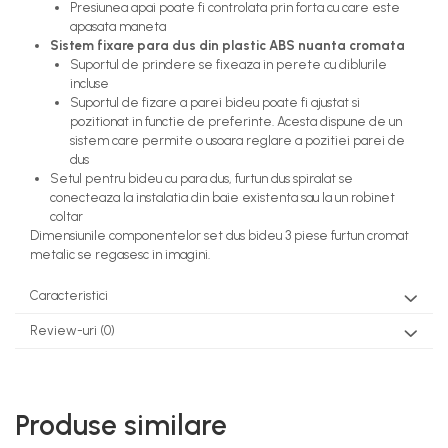
Presiunea apai poate fi controlata prin forta cu care este
apasata maneta
Sistem fixare para dus din plastic ABS nuanta cromata
Suportul de prindere se fixeaza in perete cu diblurile
incluse
Suportul de fizare a parei bideu poate fi ajustat si
pozitionat in functie de preferinte. Acesta dispune de un
sistem care permite o usoara reglare a pozitiei parei de
dus
Setul pentru bideu cu para dus, furtun dus spiralat se
conecteaza la instalatia din baie existenta sau la un robinet
coltar
Dimensiunile componentelor set dus bideu 3 piese furtun cromat
metalic se regasesc in imagini.
Caracteristici
Review-uri
(0)
Produse similare