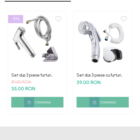
-10%
Set dus 3 piese furtun
Set dus 3 piese cu furtun
metalic
spiralat para suport
39,00 RON
39,00 RON
35,00 RON
COMANDA
COMANDA