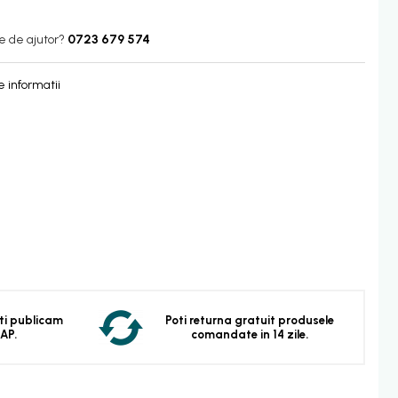
e de ajutor?
0723 679 574
 informatii
 Iti publicam
Poti returna gratuit produsele
EAP.
comandate in 14 zile.