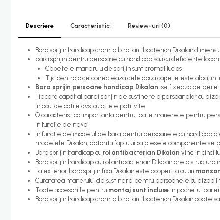
Candelabru bec LED
Descriere
Caracteristici
Review-uri
(0)
Lustra Pendul LED
Incalzire
Bara sprijin handicap crom-alb rol antibacterian Dikalan dimens
bara sprijin pentru persoane cu handicap sau cu deficiente locom
Calorifere electrice
Capetele manerulu de sprijin sunt cromat lucios
Uscatoare senzor
Tija centrala ce conecteaza cele doua capete este alba, in in
Bara sprijin persoane handicap Dikalan
se fixeaza pe perete 
Uscatoare de maini
Fiecare capat al barei sprijin de sustinere a persoanelor cu dizab
Uscatoare tip Hotel
inlocui de catre dvs. cu altele potrivite
O caracteristica importanta pentru toate manerele pentru perso
Instalatii sanitare - termice
in functie de nevoi
Filtre apa
In functie de modelul de bara pentru persoanele cu handicap ales
modelele Dikalan, datorita faptului ca piesele componente se pot
Racorduri alimentare
Bara sprijin handicap cu rol
antibacterian Dikalan
vine in cinci
Bara sprijin handicap cu rol antibacterian Dikalan are o structura
Robinet coltar
La exterior bara sprijin fixa Dikalan este acoperita cu un
manson 
Curatarea manerului de sustinere pentru persoanele cu dizabil
Organizare baie
Toate accesoriile pentru
montaj sunt incluse
in pachetul barei 
Accesorii baie cromate
Bara sprijin handicap crom-alb rol antibacterian Dikalan poate sa
Bara sprijin - dizabilitati