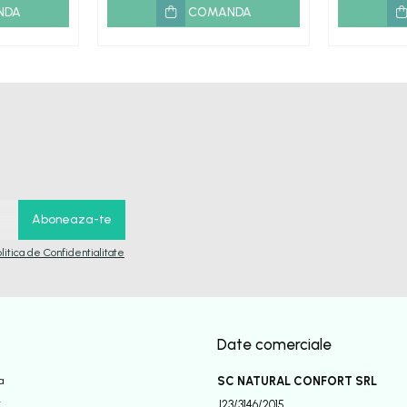
NDA
COMANDA
olitica de Confidentialitate
Date comerciale
a
SC NATURAL CONFORT SRL
r
J23/3146/2015