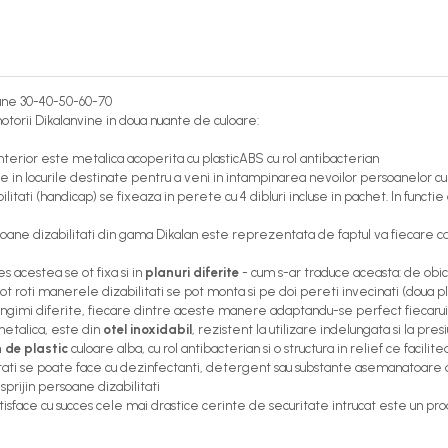
iune 30-40-50-60-70
otorii Dikalanvine in doua nuante de culoare:
terior este metalica acoperita cu plasticABS cu rol antibacterian
in locurile destinate pentru a veni in intampinarea nevoilor persoanelor cu d
ilitati (handicap) se fixeaza in perete cu 4 dibluri incluse in pachet. In funct
ane dizabilitati din gama Dikalan este reprezentata de faptul va fiecare ca
 acestea se ot fixa si in
planuri diferite
- cum s-ar traduce aceasta: de obic
 roti manerele dizabilitati se pot monta si pe doi pereti invecinati (doua pl
 lungimi diferite, fiecare dintre aceste manere adaptandu-se perfect fiecarui
 metalica, este din
otel inoxidabil
, rezistent la utilizare indelungata si la pres
de plastic
culoare alba, cu rol antibacterian si o structura in relief ce faci
itati se poate face cu dezinfectanti, detergent sau substante asemanatoare
sprijin persoane dizabilitati
tisface cu succes cele mai drastice cerinte de securitate intrucat este un pro