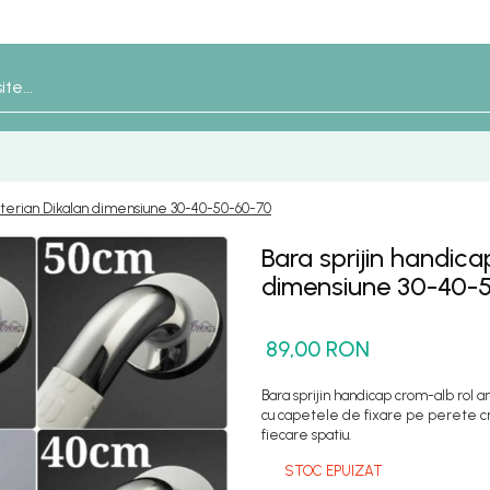
acterian Dikalan dimensiune 30-40-50-60-70
Bara sprijin handica
dimensiune 30-40-
89,00 RON
Bara sprijin handicap crom-alb rol 
cu capetele de fixare pe perete cr
fiecare spatiu.
STOC EPUIZAT