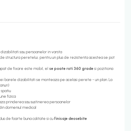
izabilitati sau persoanelor in varsta
ie de structura peretelui, pentru un plus de rezistenta acestea se pot
pat de fixare este mobil, el
se poate roti 360 grade
si pozitiona
ei barele dizabilitati se monteaza pe acelasi perete - un plan. La
anuri)
 spatiu
iune fizica
liteaza prinderea sau sustinerea persoanelor
 din domeniul medical
dus de foarte buna calitate si cu
finisaje deosebite