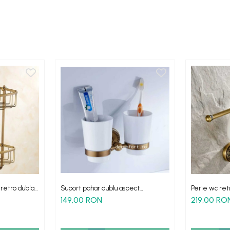
 retro dubla
Suport pahar dublu aspect
Perie wc re
antichizat Verona pentru periuta
ceramica sup
149,00 RON
219,00 RO
dinti