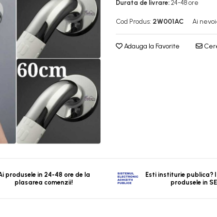
Durata de livrare:
24-48 ore
Cod Produs:
2W001AC
Ai nevoi
Adauga la Favorite
Cere
Ai produsele in 24-48 ore de la
Esti institurie publica?
plasarea comenzii!
produsele in S