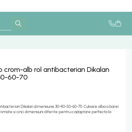
p crom-alb rol antibacterian Dikalan
50-60-70
antibacterian Dikalan dimensiune 30-40-50-60-70. Culoare alba a barei
omate si cinci dimensiuni diferite pentru o adaptare perfecta la