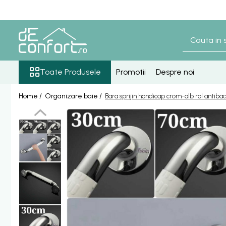
Toate Produsele
Baterii Sanitare
Senzori lavoar - pisoar
Toate Produsele
Promotii
Despre noi
Baterie lavoar senzor
Home /
Organizare baie /
Bara sprijin handicap crom-alb rol antib
Baterie pisoar senzor
Accesorii baterii senzor
Baterii bronz antic
Baterie retro blat
Baterie bronz lavoar
Baterie bronz perete
Baterii lavoar
Baterie Bucatarie
Componente Dus