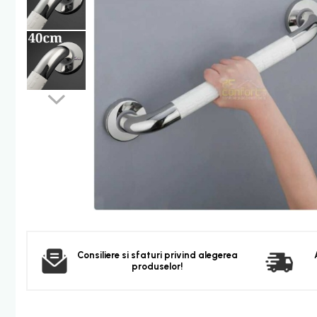
Furtun dus
Para dus
Set dus complet echipat
Suport prindere para dus
Baterie salon
Baterii bideu
Baterii cada-Coloana dus
Baterii cada / dus
Coloana / panou dus
Dus baie complet
Dispenser hartie-sapun
Dispensere Hartie
Dispensere sapun lichid
Consiliere si sfaturi privind alegerea
produselor!
Corpuri Iluminat
Becuri
Aplica bec LED