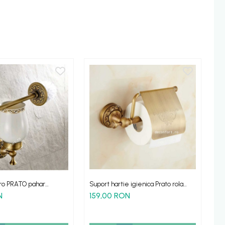
tro PRATO pahar
Suport hartie igienica Prato rola
Cu
ort perete antichizat
mica prindere perete aspect retro
cu
N
159,00 RON
1
alama