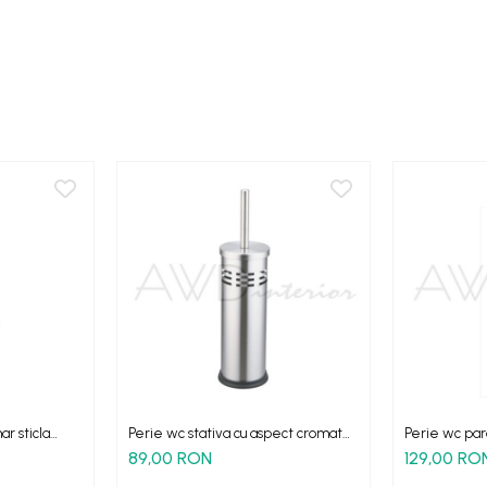
r sticla
Perie wc stativa cu aspect cromat
Perie wc par
satinat
89,00 RON
129,00 RO