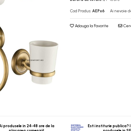
Cod Produs:
AEPx6
Ai nevoie d
Adauga la Favorite
Cere
Ai produsele in 24-48 ore de la
Esti institurie publica?
plasarea comenzii!
produsele in S