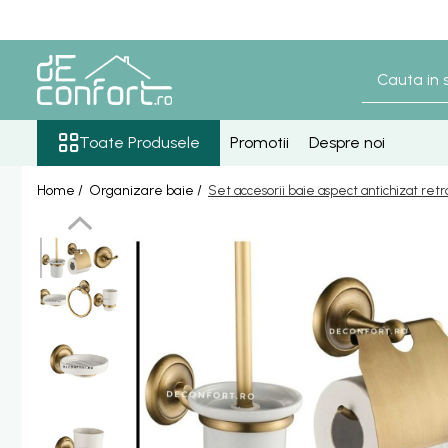
Toate Produsele
Baterii Sanitare
Senzori lavoar - pisoar
Toate Produsele
Promotii
Despre noi
Baterie lavoar senzor
Home /
Organizare baie /
Set accesorii baie aspect antichizat ret
Baterie pisoar senzor
Accesorii baterii senzor
Baterii bronz antic
Baterie retro blat
Baterie bronz lavoar
Baterie bronz perete
Baterii lavoar
Baterie Bucatarie
Componente Dus