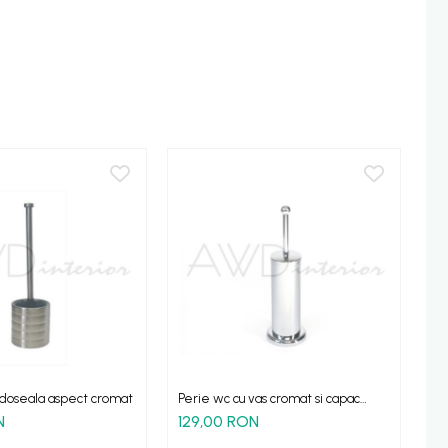
doseala aspect cromat
Perie wc cu vas cromat si capac
Pe
pentru pardosealaPerie wc cu vas
si 
N
129,00 RON
3
cromat si capac