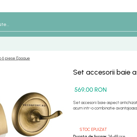
ro 6 piese Epoque
Set accesorii baie 
569,00 RON
Set accesorii baie aspect antichiz
acum intr-o combinatie avantajoasa 
STOC EPUIZAT
Durata de livrare:
24-48 ore