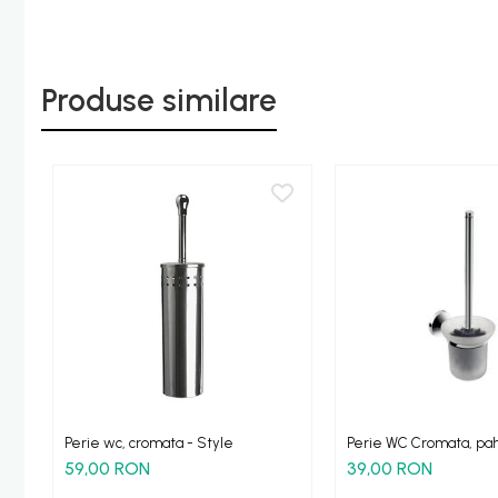
Etajere - Rafturi baie
Perii toaleta
Produse similare
Sifoane evacuare
Evacuare cada-dus
Evacuare pisoar
Scurgere lavoar
HOME & DECO
Accesorii bucatarie
Improspatare aer
Gradina Terasa Camping
Accesorii camping gaz
Iluminat gradina camping
Perie wc, cromata - Style
Perie WC Cromata, paha
mata
59,00 RON
39,00 RON