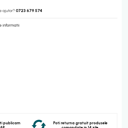
e ajutor?
0723 679 574
 informatii
 Iti publicam
Poti returna gratuit produsele
EAP.
comandate in 14 zile.