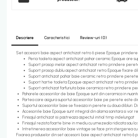
Candelabru bec LED
Lustra Pendul LED
Incalzire
Calorifere electrice
Descriere
Caracteristici
Review-uri
(0)
Uscatoare senzor
Set accesorii baie aspect antichizat retro 6 piese Epoque prinder
Uscatoare de maini
Peria toaleta aspect antichizat pahar ceramic Epoque are sup
Suport prosop inelar aspect antichizat retro prindere pere
Uscatoare tip Hotel
Suport prosop dublu aspect antichizat retro Epoque fixare dib
Instalatii sanitare - termice
Suport antichizat pahar baie ceramic retro prindere peret
Suport hartie toaleta Epoque aspect antichizat retro prinder
Filtre apa
Suport antichizat farfuriuta baie ceramica retro prindere 
Paharele accesoriilor de baie Epoque sunt din ceramica in nuanta c
Racorduri alimentare
Partea care asigura suportul accesoriilor baie pe perete este din 
Robinet coltar
Suportul accesoriilor baie se fixeaza in perete cu doua dibluri. Di
Accesoriile baie Epoque sunt integral din alama sanitara si vor re
Organizare baie
Finisajul antichizat isi pastreaza aspectul initial timp indelungat
Accesorii baie cromate
Finisajul rezista foarte bine in mediu cu umezeala ridicata sau la
Intretinerea accesoriilor baie vintage se face prin stergerea c
Bara sprijin - dizabilitati
Fixarea produselor din set accesorii baie aspect antichizat retro 6