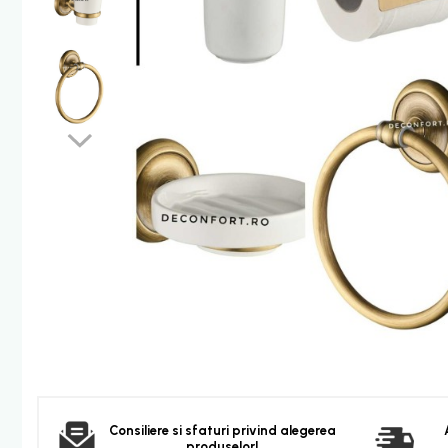
Furtun dus
Para dus
Set dus complet echipat
Suport prindere para dus
Baterie salon
Baterii bideu
Baterii cada-Coloana dus
Baterii cada / dus
Coloana / panou dus
Dus baie complet
Dispenser hartie-sapun
Dispensere Hartie
Dispensere sapun lichid
Corpuri Iluminat
Becuri
Consiliere si sfaturi privind alegerea
Aplica bec LED
produselor!