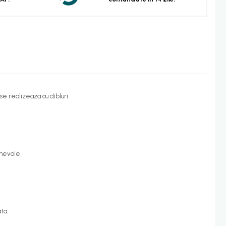
se realizeaza cu dibluri
a nevoie
ta.