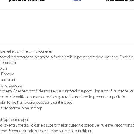
e perete contine urmatoarele:
ort din alama care permite o fixare stabila pe orice tip de perete. Fixarea 
te Epoque
luri
e Epoque
e dibluri
perete Epoque
rem. Acestea pot fi detasate cu usurinta din suportul lor si pot fi curatate l
otel de calitate superioara si asigura o fixare stabila pe orice suprafata
blurile petru fiecare accesoriu sunt incluse
zista foarte bine in timp
 stropirea cu apa
u o laveta umeda. Folosirea substantelor puternic corozive nu este recomanda
 piese Epoque prindere perete se face cu doua dibluri.