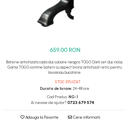
Set dus complet echipat
Suport prindere para dus
Baterie salon
Baterii bideu
Baterii cada-Coloana dus
659,00 RON
Baterii cada / dus
Coloana / panou dus
Baterie antichizata cada dus culoare neagra TOGO Dark set dus inclus.
Dus baie complet
Gama TOGO contine baterii cu aspect bronz antichizat retro pentru
lavoarsau bucatarie.
STOC EPUIZAT
Durata de livrare:
24-48 ore
Cod Produs:
NG-1
Ai nevoie de ajutor?
0723 679 574
Adauga la Favorite
Cere informatii