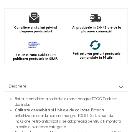
Consiliere si sfaturi privind
Ai produsele in 24-48 ore de la
alegerea produselor!
plasarea comenzii!
Poti returna gratuit produsele
Esti institurie publica? Iti
comandate in 14 zile.
publicam produsele in SEAP.
Descriere
Baterie antichizata cada dus culoare neagra TOGO Dark set
dus inclus
Calitate deosebita si finisaje de calitate
. Bateria
antichizata cada dus culoare neagra TOGO Dark cu set dus
inclus are retro antichizat si se adapteaza pentru a fi montata
in baile din aceasta categorie.