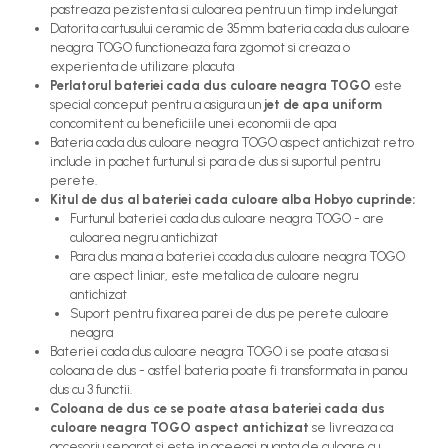
pastreaza pezistenta si culoarea pentru un timp indelungat
Datorita cartusului ceramic de 35mm bateria cada dus culoare
neagra TOGO functioneaza fara zgomot si creaza o
experienta de utilizare placuta
Perlatorul bateriei cada dus culoare neagra TOGO
este
special conceput pentru a asigura un
jet de apa uniform
concomitent cu beneficiile unei economii de apa
Bateria cada dus culoare neagra TOGO aspect antichizat retro
include in pachet furtunul si para de dus si suportul pentru
perete.
Kitul de dus al bateriei cada culoare alba Hobyo cuprinde:
Furtunul bateriei cada dus culoare neagra TOGO - are
culoarea negru antichizat
Para dus mana a bateriei ccada dus culoare neagra TOGO
are aspect liniar, este metalica de culoare negru
antichizat
Suport pentru fixarea parei de dus pe perete culoare
neagra
Bateriei cada dus culoare neagra TOGO i se poate atasa si
coloana de dus - astfel bateria poate fi transformata in panou
dus cu 3 functii.
Coloana de dus ce se poate atasa bateriei cada dus
culoare neagra TOGO aspect antichizat
se livreaza ca
accesoriu separat si este in aceeasi nuanta de culoare cu