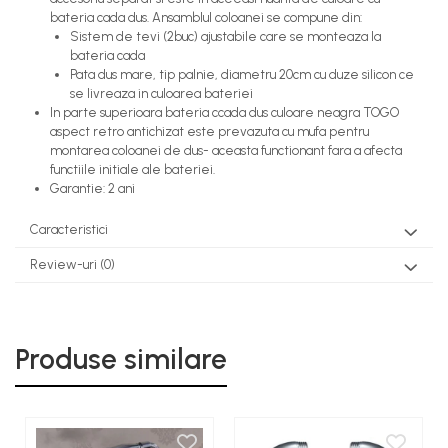
bateria cada dus. Ansamblul coloanei se compune din:
Sistem de tevi (2buc) ajustabile care se monteaza la
bateria cada
Pata dus mare, tip palnie, diametru 20cm cu duze silicon ce
se livreaza in culoarea bateriei
In parte superioara bateria ccada dus culoare neagra TOGO
aspect retro antichizat este prevazuta cu mufa pentru
montarea coloanei de dus- aceasta functionant fara a afecta
functiile initiale ale bateriei.
Garantie: 2 ani
Caracteristici
Review-uri
(0)
Produse similare