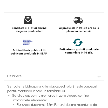
Consiliere si sfaturi privind
Ai produsele in 24-48 ore de la
alegerea produselor!
plasarea comenzii!
Poti returna gratuit produsele
Esti institurie publica? Iti
comandate in 14 zile.
publicam produsele in SEAP.
Descriere
Set baterie bideu para furtun dus aspect rotunjit este conceput
pentru montarea in baie, in zona bideului
Setul de dus pentru montarea in zona bideului contine
urmatoarele elemente:
Furtun de dus cromat 1.2m. Furtunul dus are racordurile de