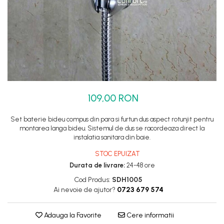
Set dus complet echipat
Suport prindere para dus
Baterie salon
Baterii bideu
Baterii cada-Coloana dus
Baterii cada / dus
109,00 RON
Coloana / panou dus
Dus baie complet
Set baterie bideu compus din para si furtun dus aspect rotunjit pentru
montarea langa bideu. Sistemul de dus se racordeaza direct la
instalatia sanitara din baie.
STOC EPUIZAT
Durata de livrare:
24-48 ore
Cod Produs:
SDH1005
Ai nevoie de ajutor?
0723 679 574
Adauga la Favorite
Cere informatii