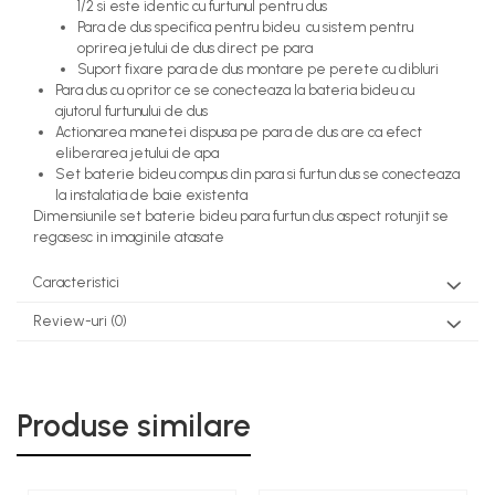
1/2 si este identic cu furtunul pentru dus
Para de dus specifica pentru bideu cu sistem pentru
oprirea jetului de dus direct pe para
Suport fixare para de dus montare pe perete cu dibluri
Para dus cu opritor ce se conecteaza la bateria bideu cu
ajutorul furtunului de dus
Actionarea manetei dispusa pe para de dus are ca efect
eliberarea jetului de apa
Set baterie bideu compus din para si furtun dus se conecteaza
la instalatia de baie existenta
Dimensiunile set baterie bideu para furtun dus aspect rotunjit se
regasesc in imaginile atasate
Caracteristici
Review-uri
(0)
Produse similare