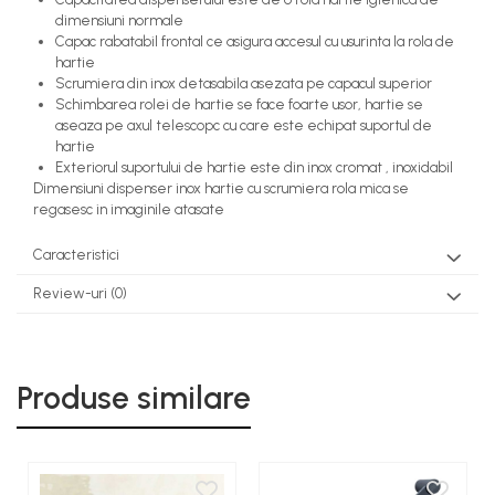
dimensiuni normale
Capac rabatabil frontal ce asigura accesul cu usurinta la rola de
hartie
Scrumiera din inox detasabila asezata pe capacul superior
Schimbarea rolei de hartie se face foarte usor, hartie se
aseaza pe axul telescopc cu care este echipat suportul de
hartie
Exteriorul suportului de hartie este din inox cromat , inoxidabil
Dimensiuni dispenser inox hartie cu scrumiera rola mica se
regasesc in imaginile atasate
Caracteristici
Review-uri
(0)
Produse similare