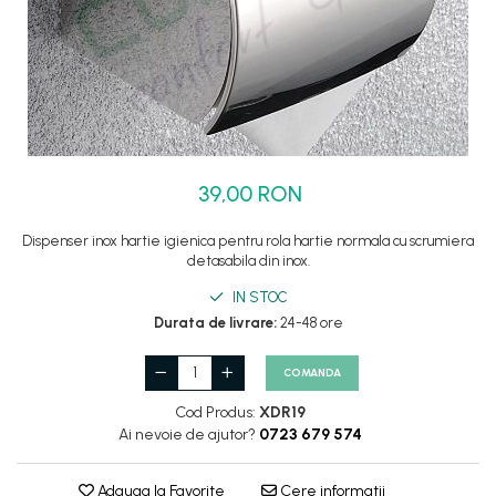
Set dus complet echipat
Suport prindere para dus
Baterie salon
Baterii bideu
Baterii cada-Coloana dus
39,00 RON
Baterii cada / dus
Coloana / panou dus
Dispenser inox hartie igienica pentru rola hartie normala cu scrumiera
Dus baie complet
detasabila din inox.
IN STOC
Durata de livrare:
24-48 ore
COMANDA
Cod Produs:
XDR19
Ai nevoie de ajutor?
0723 679 574
Adauga la Favorite
Cere informatii