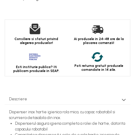
Consiliere si sfaturi privind
Ai produsele in 24-48 ore de la
alegerea produselor!
plasarea comenzii!
Poti returna gratuit produsele
Esti institurie publica? Iti
comandate in 14 zile.
publicam produsele in SEAP.
Descriere
Dispenser inox hartie igienica rola mica, cu capac rabatabil si
scrumiera detasabila din inox.
Dispenserul asigura igiena completa a rolei de hartie, datorita
capacului rabatabil
Capacitatea dispenserului este de o rola hartie igienica de