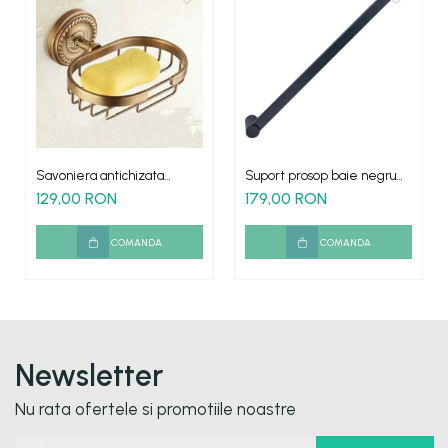
Savoniera antichizata
Suport prosop baie negru
Verona tip gratar prindere
liniar 60cm AGS bara
129,00 RON
179,00 RON
perete
COMANDA
COMANDA
Newsletter
Nu rata ofertele si promotiile noastre