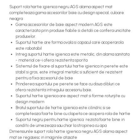
Suport rola hartie igienica negru AGS alama aspect mat
completeaza gama accesoriilor baie cu design special, culoare
neagra
Gama accesoriilor de baie aspect modern AGS este
caracterizata prin produse fiabile si detalii ce confera unicitate
produselor.
Suportul hartie are forma ovala si capacul care acoperarola
este rabatabil
Intreg suportul hartie igienica este metalic, din alama sanitata
- material ce-i ofera rezistenta sporita
Sistemul de fixare al suportului hartie igienica in perete este
stabil si gros, este integral metalic si suficient de rezistent
pentru a fixa accesoriul de baie
Prinderea suportului pe perete se face cu doua dibluri ce
ofera rezistenta intregului accesoriu baie.
Suportul hartie igienica are aspect mat si forme rotunjite cu
design modern
Bratul suportului de hartie igienica este cilindric si se
completeaza foarte bine cu clapeta ce acopera rola de hartie
Suportul negru pentru hartie igienica rezista foarte bine in
conditii de umezeaza sau chiar la stropirea cu apa
Dimensiunile suport rola hartie igienica negru AGS alama aspect
mat se regasesc in imaginile atasate