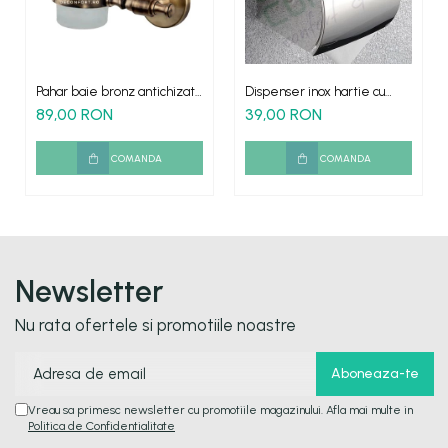
Pahar baie bronz antichizat
Dispenser inox hartie cu
ROMA
scrumiera rola mica
89,00 RON
39,00 RON
COMANDA
COMANDA
Newsletter
Nu rata ofertele si promotiile noastre
Vreau sa primesc newsletter cu promotiile magazinului. Afla mai multe in
Politica de Confidentialitate