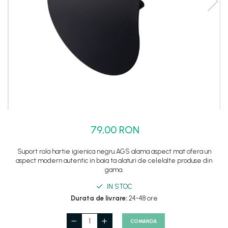
Set dus complet echipat
Suport prindere para dus
Baterie salon
Baterii bideu
Baterii cada-Coloana dus
Baterii cada / dus
Coloana / panou dus
Dus baie complet
79,00 RON
Suport rola hartie igienica negru AGS alama aspect mat ofera un
aspect modern autentic in baia ta alaturi de celelalte produse din
gama.
IN STOC
Durata de livrare:
24-48 ore
COMANDA